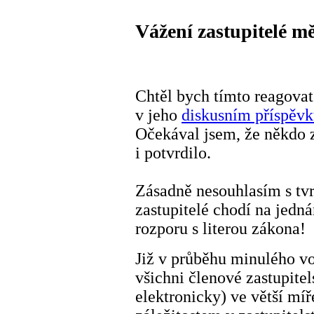
Vážení zastupitelé m
Chtěl bych tímto reagova
v jeho
diskusním příspěv
Očekával jsem, že někdo z
i potvrdilo.
Zásadně nesouhlasím s tv
zastupitelé chodí na jedná
rozporu s literou zákona!
Již v průběhu minulého vo
všichni členové zastupitel
elektronicky) ve větší m