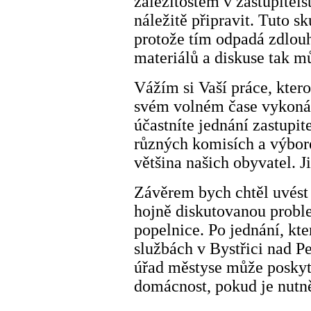
záležitostem v zastupitels
náležitě připravit. Tuto sk
protože tím odpadá zdlou
materiálů a diskuse tak mů
Vážím si Vaší práce, kter
svém volném čase vykonáv
účastníte jednání zastupite
různých komisích a výbore
většina našich obyvatel. J
Závěrem bych chtěl uvést
hojně diskutovanou probl
popelnice. Po jednání, kt
službách v Bystřici nad P
úřad městyse může posky
domácnost, pokud je nutně