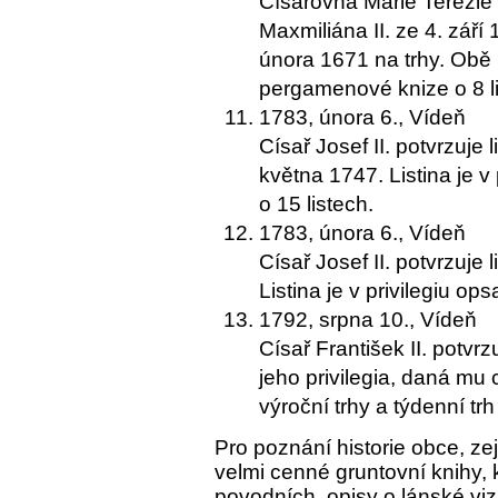
Císařovna Marie Terezie p
Maxmiliána II. ze 4. září 
února 1671 na trhy. Obě l
pergamenové knize o 8 li
1783, února 6., Vídeň
Císař Josef II. potvrzuje 
května 1747. Listina je 
o 15 listech.
1783, února 6., Vídeň
Císař Josef II. potvrzuje 
Listina je v privilegiu o
1792, srpna 10., Vídeň
Císař František II. potv
jeho privilegia, daná mu
výroční trhy a týdenní tr
Pro poznání historie obce, 
velmi cenné gruntovní knihy,
povodních, opisy o lánské vizi