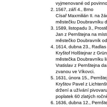
vyjmenované od povinnos
1567, září 4., Brno
Císař Maxmilián II. na žá
městečku Doubravníku dv
1589, listopadu 3., Prost
Jan z Pernštejna na mís
městečko Doubravník od r
1614, dubna 23., Radlas
Kryštof Holštejnar z Grü
městečka Doubravníku li
Vratislav z Pernštejna da
zvanou ve Víkovci.
1631, února 15., Pernšte
Kryštov Pavel z Lichten
držení a užívání pivovaru
poplatek 60 zlatých ročn
1636, dubna 12., Pernšt