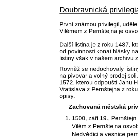
Doubravnická privilegi
První známou privilegií, ud
Vilémem z Pernštejna je osvo
Další listina je z roku 1487, 
od povinnosti konat hlásky na
listiny však v našem archivu
Rovněž se nedochovaly listin
na pivovar a volný prodej soli,
1572, kterou odpouští Janu Ho
Vratislava z Pernštejna z ro
opisy.
Zachovaná městská privi
1500, září 19., Pernštejn
Vilém z Pernštejna osvo
Nedvědici a vesnice pern