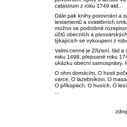
catastrum z roku 1749 atd..
Dále pak knihy porovnání a sml
testamentů a svatebních smluv
možno se podrobně rozepisovat
účtů obecních a pivovarských,
týkajících se vykoupení z robot
Velmi cenné je Zřízení, řád 
roku 1498, přepsané roku 17
ukázku obecní samosprávy. 
O ohni domácím, O hosti poč
várce, O lazebníkovi, O masař
O příkopách, O husích, O les
...
zdro