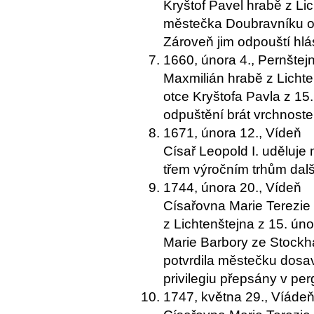
Kryštof Pavel hrabě z Li
městečka Doubravníku od 
Zároveň jim odpouští hlás
1660, února 4., Pernštej
Maxmilián hrabě z Lichten
otce Kryštofa Pavla z 15
odpuštění brát vrchnost
1671, února 12., Vídeň
Císař Leopold I. uděluj
třem výročním trhům dalš
1744, února 20., Vídeň
Císařovna Marie Terezie p
z Lichtenštejna z 15. úno
Marie Barbory ze Stockh
potvrdila městečku dosav
privilegiu přepsány v pe
1747, května 29., Víáde