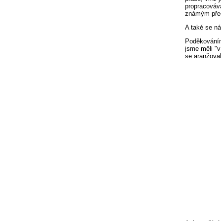
propracováva
známým předv
A také se ná
Poděkováním 
jsme měli "v
se aranžoval