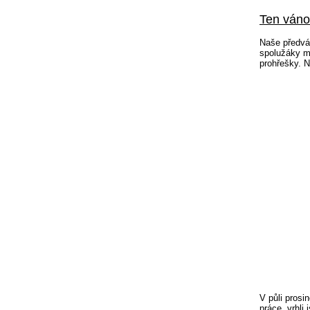
Ten vánoč
Naše předván
spolužáky mi
prohřešky. 
V půli prosi
práce, vrhli