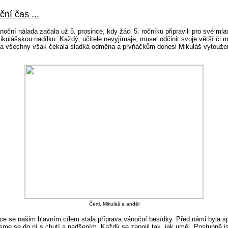
ní čas ...
oční nálada začala už 5. prosince, kdy žáci 5. ročníku připravili pro své mla
kulášskou nadílku. Každý, učitele nevyjímaje, musel odčinit svoje větší či 
Na všechny však čekala sladká odměna a prvňáčkům donesl Mikuláš vytouže
Čerti, Mikuláš a anděl
nce se našim hlavním cílem stala příprava vánoční besídky. Před námi byla s
 jsme se do ní s chutí a nadšením. Každý se zapojil tak, jak uměl. Postupně 