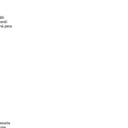
dší
menší
ná pera.
pousta
jsme