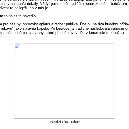
li i ty nejmenší detaily. Vždyť jsme chtěli rodičům, sourozencům, babičkám
ést to nejlepší, co v nás je.
m to náležitě povedlo.
pro nás byl obrovský aplaus a radost publika. Došlo i na dva hudební přídav
 rukávu" jako správná kapela. Po besídce již tradičně následovala vánoční dí
y a následně balily svícny, které předpřipravily děti v keramickém kroužku.
Vánoční dílna - svícny