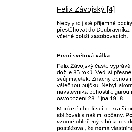
Felix Závojský [4]
Nebyly to jistě příjemné poci
přestěhovat do Doubravníka, 
včetně potíží zásobovacích.
První světová válka
Felix Závojský často vyprávěl
dožije 85 roků. Vedl si přesné
svůj majetek. Značný obnos 
válečnou půjčku. Nebyl lakom
návštěvníka pohostil cigárou n
osvobození 28. října 1918.
Manželé chodívali na kratší p
sbližovali s našimi občany. P
vzorně oblečený s hůlkou s d
postěžoval, že nemá vlastního