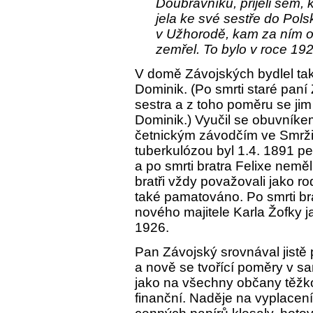
Doubravníku, přijeli sem, 
jela ke své sestře do Pol
v Užhorodě, kam za ním od
zemřel. To bylo v roce 192
V domě Závojských bydlel tak
Dominik. (Po smrti staré paní
sestra a z toho poměru se ji
Dominik.) Vyučil se obuvníke
četnickým závodčím ve Smrži
tuberkulózou byl 1.4. 1891 
a po smrti bratra Felixe neměl
bratři vždy považovali jako ro
také pamatováno. Po smrti brat
nového majitele Karla Žofky j
1926.
Pan Závojský srovnával jistě 
a nově se tvořící poměry v s
jako na všechny občany těžko
finanční. Naděje na vyplacen