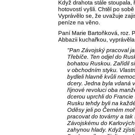
Když drahota stále stoupala, 
hotovostí vyšli. Chtěl po so
Vyprávělo se, že uvažuje zaj
peníze na věno.
Paní Marie Bartoňková, roz. P
Abbazii kuchařkou, vyprávěla
"Pan Závojský pracoval j
Třebíče. Ten odjel do Rus
bohatou Ruskou. Zařídil s
v obchodním styku. Vlastn
bydleli hlavně kvůli nemoc
dcery. Jedna byla vdaná 
říjnové revoluci oba man
dcerou uprchli do Francie a
Rusku tehdy byli na každé
Oděsy jeli po Černém moři
pracovat do továrny a tak 
Závojskému do Karlových V
zahynou hlady. Když zjísti