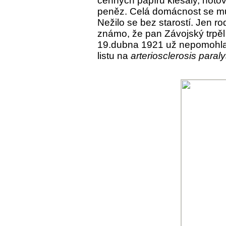
cenných papírů klesaly, hoto
peněz. Celá domácnost se mu
Nežilo se bez starostí. Jen r
známo, že pan Závojský trpěl
19.dubna 1921 už nepomohla 
listu na
arteriosclerosis paraly