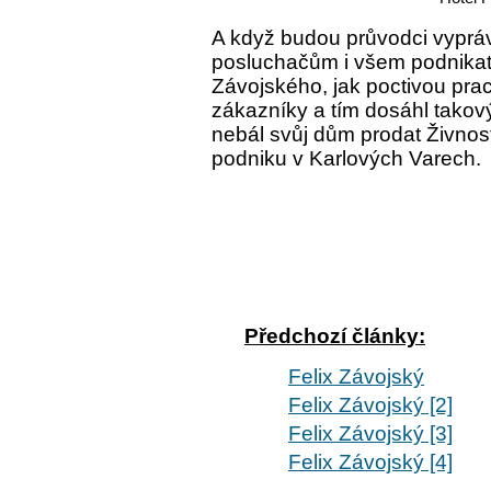
A když budou průvodci vypráv
posluchačům i všem podnikate
Závojského, jak poctivou pra
zákazníky a tím dosáhl takov
nebál svůj dům prodat Živno
podniku v Karlových Varech.
Předchozí články:
Felix Závojský
Felix Závojský [2]
Felix Závojský [3]
Felix Závojský [4]