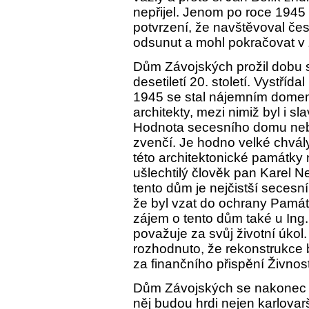
nepřijel. Jenom po roce 1945
potvrzení, že navštěvoval čes
odsunut a mohl pokračovat v ž
Dům Závojských prožil dobu sl
desetiletí 20. století. Vystřída
1945 se stal nájemním domem
architekty, mezi nimiž byl i s
Hodnota secesního domu neby
zvenčí. Je hodno velké chvál
této architektonické památky 
ušlechtilý člověk pan Karel Nej
tento dům je nejčistší secesní
že byl vzat do ochrany Památ
zájem o tento dům také u Ing.
považuje za svůj životní úko
rozhodnuto, že rekonstrukce
za finančního přispění Živno
Dům Závojských se nakone
něj budou hrdi nejen karlovarš