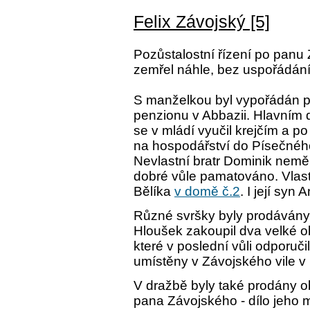
Felix Závojský [5]
Pozůstalostní řízení po panu 
zemřel náhle, bez uspořádání
S manželkou byl vypořádán p
penzionu v Abbazii. Hlavním d
se v mládí vyučil krejčím a p
na hospodářství do Písečnéh
Nevlastní bratr Dominik neměl
dobré vůle pamatováno. Vlast
Bělíka
v domě č.2
. I její syn
Různé svršky byly prodávány
Hloušek zakoupil dva velké ob
které v poslední vůli odporu
umístěny v Závojského vile v 
V dražbě byly také prodány 
pana Závojského - dílo jeho 