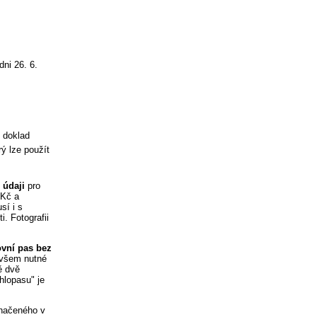
ni 26. 6.
í doklad
ý lze použít
 údaji
pro
 Kč a
sí i s
i. Fotografii
ovní pas bez
ovšem nutné
ě dvě
hlopasu" je
značeného v