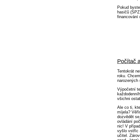
Pokud byste 
hasičů (SPZ 
financování 
Počítač a
Tentokrát ne
roku. Chceme
narozených 
Výpočetní t
každodenního
všichni osta
Ale co ti, k
míjela? Věří
dozvědět se,
ovládání poč
nic! V příp
vyšlo vstříc
učitel. Záro