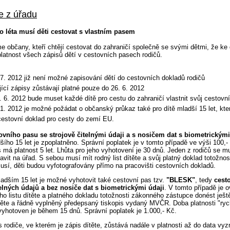
e z úřadu
o léta musí děti cestovat s vlastním pasem
 občany, kteří chtějí cestovat do zahraničí společně se svými dětmi, že ke d
latnost všech zápisů dětí v cestovních pasech rodičů.
 7. 2012 již není možné zapisování dětí do cestovních dokladů rodičů
jící zápisy zůstávají platné pouze do 26. 6. 2012
. 6. 2012 bude muset každé dítě pro cestu do zahraničí vlastnit svůj cestovn
 1. 2012 je možné požádat o občanský průkaz také pro dítě mladší 15 let, kter
cestovní doklad pro cesty do zemí EU.
ovního pasu se strojově čitelnými údaji a s nosičem dat s biometrickými
ího 15 let je zpoplatněno. Správní poplatek je v tomto případě ve výši 100,-
 má platnost 5 let. Lhůta pro jeho vyhotovení je 30 dnů. Jeden z rodičů se mu
avit na úřad. S sebou musí mít rodný list dítěte a svůj platný doklad totožnost
musí, děti budou vyfotografovány přímo na pracovišti cestovních dokladů.
dším 15 let je možné vyhotovit také cestovní pas tzv.
"BLESK"
, tedy
cest
telných údajů a bez nosiče dat s biometrickými údaji
. V tomto případě je 
o listu dítěte a platného dokladu totožnosti zákonného zástupce donést ješt
ítěte a řádně vyplněný předepsaný tiskopis vydaný MVČR. Doba platnosti "ryc
yhotoven je během 15 dnů. Správní poplatek je 1.000,- Kč.
 rodiče, ve kterém je zápis dítěte, zůstává nadále v platnosti až do data vy