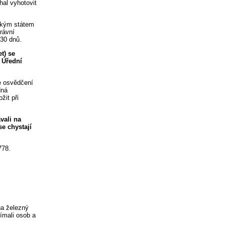
hal vyhotovit
nským státem
rávní
 30 dnů.
t) se
. Úřední
e osvědčení
dná
žit při
vali na
se chystají
778.
na železný
ímali osob a