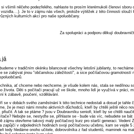
si všimli něčeho podezřelého, nahlaste to prosím kterémukoli členovi sboru
vozidla....). Je to v zájmu nás všech, protože výtěžek z této činnosti slouží 
různých kulturních akcí pro naše spoluobčany.
Za spolupráci a podporu děkují doubravničt
 já
budeme v tradičním okénku bilancovat všechny letošní jubilanty, to nechám
 se zabývat jinou "občanskou záležitostí", a sice počítačovou gramotností 
spoluobčanů.
echnika, ať chceme nebo nechceme, je všude kolem nás, stala se nedílnou s
 života. Děti s počítači pracují už ve škole, mnoho lidí je využívá v práci, 
tní k zábavě, poučení, vzdělávání.
teří se v dobách svého zaměstnání k této technice nedostali a dosud je tahle 
me, že je mezi námi mnoho aktivních důchodců, kteří by chtěli ještě něco no
 přiučit. A tak se ptáme ? jsou v Doubravníku senioři, kteří by se chtěli nauči
ítače? Nebojte se, nestyďte se, přihlaste se - bude vás víc, nebudete se bát
adě zájmu otevřeme takový malý počítačový kurz pro starší generaci. Vedení
 a zapůjčí v odpoledních hodinách svoji počítačovou učebnu, kam se vejde 5
veň tedy hledáme onoho učitele, dobrovolníka z řad studentů, maminek na ma