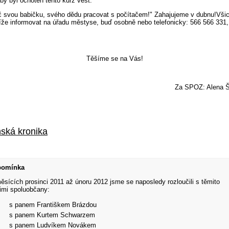
 by byl ochoten tento kurz vést.
č svou babičku, svého dědu pracovat s počítačem!" Zahajujeme v dubnu!Všic
íže informovat na úřadu městyse, buď osobně nebo telefonicky: 566 566 331,
Těšíme se na Vás!
Za SPOZ: Alena Š
ská kronika
pomínka
ěsících prosinci 2011 až únoru 2012 jsme se naposledy rozloučili s těmito
imi spoluobčany:
s panem Františkem Brázdou
s panem Kurtem Schwarzem
s panem Ludvíkem Novákem