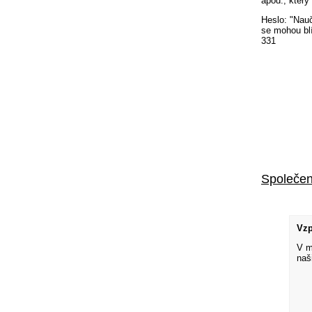
apod., který
Heslo: "Nau
se mohou bl
331
Společen
Vz
V m
naš