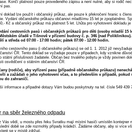
se. Končí platnost pouze provedeného zápisu a není nutné, aby si rodič nec
ní pas.
í doklad lze použít i občanský průkaz, ale pouze k překročení hranic s čle
ie. Vydání občanského průkazu občanovi mladšímu 15 let je zpoplatněno. Sp
50,- Kč a občanský průkaz má platnost 5 let. Lhůta pro vyhotovení dokladu je
ydání cestovních pasů i občanských průkazů pro děti (osoby mladší 15 le
 Městském úřadě v Tišnově v přízemí budovy č. p. 346 (nad Poliklinikou)
í a středa od 07:00 - 17:00 hodin; pátek 07:00 - 12:00 hodin.
ního cestovního pasu (i občanského průkazu) se od 1. 1. 2012 již nevyžaduj
bčanství ČR. Tento doklad se vyžaduje pouze v případech, kdy vznikne důvo
 státní příslušnosti žadatele. Občan bez trvalého pobytu je vždy povinen dolo
sti osvědčení o státním občanství ČR.
ny (rodiče), aby vyřízení pasu (případně občanského průkazu) nenechá
víli a zažádali o jeho vyhotovení včas, a to především v případě, pokud 
u do zahraničí.
ší informace a případné dotazy Vám budou poskytnuty na tel. čísle 549 439 
r na sběr železného odpadu
z Vás vědí, u mostu přes řeku Svratku mají místní hasiči umístěn kontejner 
slední době se zde rozmohly případy krádeží. Žádáme občany, aby si více vš
které se v místě zdržují.