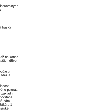
 dobrovolných
k
í hasiči
e až na konec
našich dříve
oučástí
mládež a
činnost
vého poznat,
t základní
 počítače
 ZŠ nám
 žáků a 1
teřské