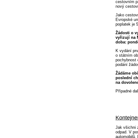
cestovním pa
nový cestov
Jako cestovn
Evropské un
poplatek je 
Žádosti o v
vyřizují na
doba: ponděl
K vydání prv
o státním o
pochybnost o
podání žádo
Žádáme obča
poslední ch
na dovoleno
Případné dal
Kontejne
Jak všichni 
odpad. V po
automobilů, 