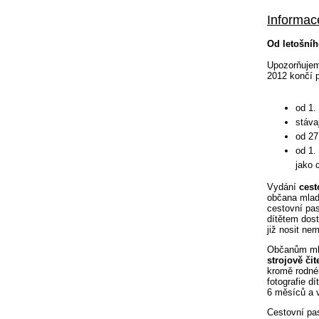
Informac
Od letošníh
Upozorňujeme
2012 končí p
od 1.
stáva
od 27
od 1.
jako 
Vydání
cest
občana mladš
cestovní pas
dítětem dost
již nosit ne
Občanům mla
strojově či
kromě rodnéh
fotografie d
6 měsíců a v
Cestovní pas