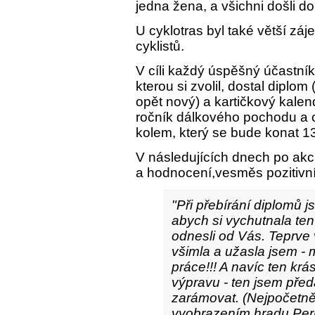
jedna žena, a všichni došli do 
U cyklotras byl také větší záj
cyklistů.
V cíli každý úspěšný účastník
kterou si zvolil, dostal diplo
opět nový) a kartičkový kalen
ročník dálkového pochodu a 
kolem, který se bude konat 1
V následujících dnech po akci
a hodnocení,vesměs pozitivn
"Při přebírání diplomů 
abych si vychutnala ten
odnesli od Vás. Teprve 
všimla a užasla jsem - 
práce!!! A navíc ten kr
výpravu - ten jsem pře
zarámovat. (Nejpočetně
vyobrazením hradu Pernš