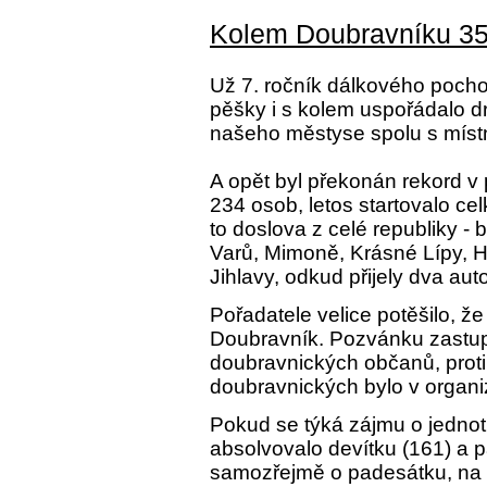
Kolem Doubravníku 350
Už 7. ročník dálkového poch
pěšky i s kolem uspořádalo d
našeho městyse spolu s míst
A opět byl překonán rekord v 
234 osob, letos startovalo ce
to doslova z celé republiky -
Varů, Mimoně, Krásné Lípy, Hr
Jihlavy, odkud přijely dva aut
Pořadatele velice potěšilo, že
Doubravník. Pozvánku zastupit
doubravnických občanů, proti
doubravnických bylo v organi
Pokud se týká zájmu o jednotli
absolvovalo devítku (161) a 
samozřejmě o padesátku, na tu