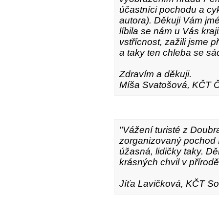
účastníci pochodu a cyk
autora). Děkuji Vám jm
líbila se nám u Vás kraji
vstřícnost, zažili jsme
a taky ten chleba se sád
Zdravím a děkuji.
Míša Svatošová, KČT Č
"Vážení turisté z Doubr
zorganizovaný pochod 
úžasná, lidičky taky. 
krásných chvil v přírodě
Jíťa Lavičková, KČT Sok