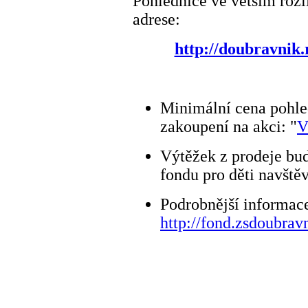
Pohlednice ve větším rozl
adrese:
http://doubravnik.r
Minimální cena pohle
zakoupení na akci: "
V
Výtěžek z prodeje bu
fondu pro děti navště
Podrobnější informac
http://fond.zsdoubrav