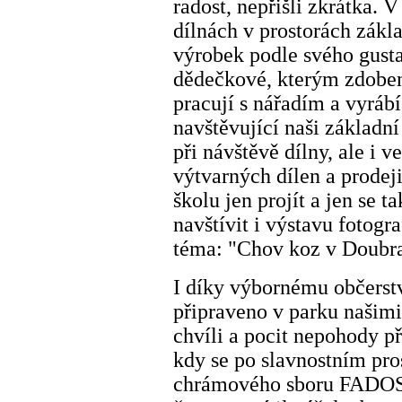
radost, nepřišli zkrátka.
dílnách v prostorách zákl
výrobek podle svého gusta. 
dědečkové, kterým zdobení
pracují s nářadím a vyrábí
navštěvující naši základní
při návštěvě dílny, ale i 
výtvarných dílen a prodej
školu jen projít a jen se 
navštívit i výstavu fotogr
téma: "Chov koz v Doubr
I díky výbornému občerstv
připraveno v parku našimi
chvíli a pocit nepohody p
kdy se po slavnostním pro
chrámového sboru FADOS