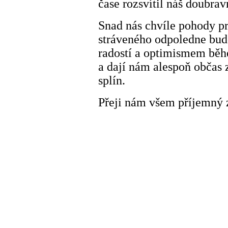
čase rozsvítil náš doubra
Snad nás chvíle pohody p
stráveného odpoledne bu
radostí a optimismem běh
a dají nám alespoň občas
splín.
Přeji nám všem příjemný 