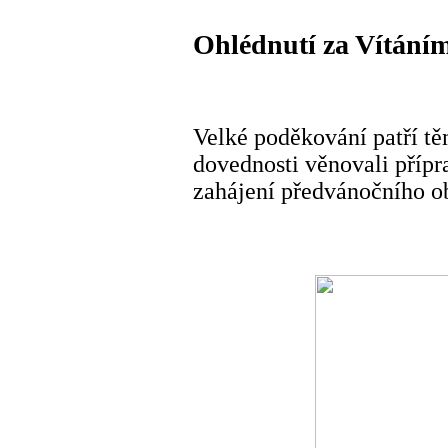
Ohlédnutí za Vítání
Velké poděkování patří těm
dovednosti věnovali přípra
zahájení předvánočního ob