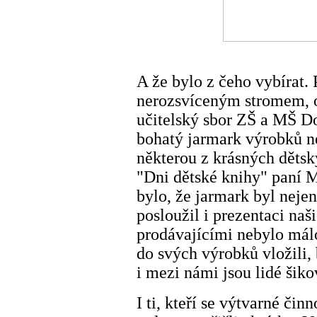
A že bylo z čeho vybírat. 
nerozsvíceným stromem, o 
učitelský sbor ZŠ a MŠ D
bohatý jarmark výrobků ne
některou z krásných dětsk
"Dni dětské knihy" paní 
bylo, že jarmark byl nejen
posloužil i prezentaci na
prodávajícími nebylo málo 
do svých výrobků vložili, 
i mezi námi jsou lidé šiko
I ti, kteří se výtvarné čin