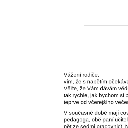
Vážení rodiče,
vím, že s napětím očekává
Věřte, že Vám dávám vědět
tak rychle, jak bychom si 
teprve od včerejšího veče
V současné době mají cov
pedagoga, obě paní učitel
pět ze sedmi pracovnic). N