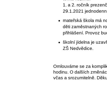
1. a 2. ročník prezenč
29.1.2021 jednodenní
mateřská škola má no
děti zaměstnaných ro
přihlášení. Provoz b
školní jídelna je uza
ZŠ Nedvědice.
Omlouváme se za komplika
hodinu. O dalších změnác
včas a srozumitelně. Děk