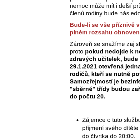
nemoc může mít i delší p
členů rodiny bude následo
Bude-li se vše příznivě 
plném rozsahu obnoven v
Zároveň se snažíme zajist
proto
pokud nedojde k 
zdravých učitelek, bude
29.1.2021 otevřená jedn
rodičů, kteří se nutně pot
Samozřejmostí je bezinfe
"sběrné" třídy budou zař
do počtu 20.
Zájemce o tuto služb
příjmení svého dítěte
do čtvrtka do 20:00.