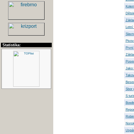
Kolem
Dětsk
Zákla
Letní 
Slavn
Pivov
Statistika:
První
Zákla
Pose
Jako 
Takov
Besed
Sbor 
S tur
Bowli
Report
Robin
Nors
Uspáv