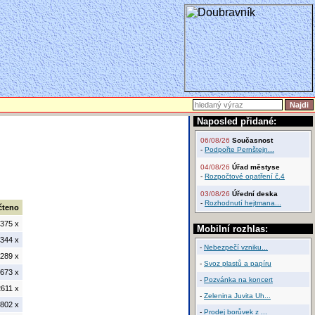
Naposled přidané:
06/08/26
Současnost
-
Podpořte Pernštejn...
04/08/26
Úřad městyse
-
Rozpočtové opatření č.4
03/08/26
Úřední deska
-
Rozhodnutí hejtmana...
čteno
375 x
Mobilní rozhlas:
344 x
-
Nebezpečí vzniku...
289 x
-
Svoz plastů a papíru
673 x
-
Pozvánka na koncert
611 x
-
Zelenina Juvita Uh...
802 x
-
Prodej borůvek z ...