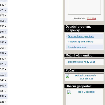
830 x
729 x
673 x
obsah čísla
01/2026
851 x
753 x
Dotační program,
příspěvky:
394 x
-
Obnova kultur. památek
784 x
-
Podpora sportu, kultury
158 x
-
Sociální podpora
268 x
632 x
Možná vám uniklo:
580 x
-
Doubravnické hody 2025
825 x
320 x
Počasí:
119 x
149 x
802 x
Obecní geoportál:
035 x
954 x
925 x