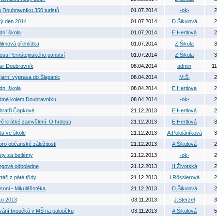
 Doubravníku 350 turistů
01.07.2014
-ok-
2
ý den 2014
01.07.2014
D.Šikulová
2
dní škola
01.07.2014
E.Hertlová
2
filmová přehlídka
01.07.2014
Z.Šikula
3
osti Pernštejnského panství
01.07.2014
Z.Šikula
3
ar Doubravník
08.04.2014
admin
11
 jarní výprava do Šlapanic
08.04.2014
M.Š.
2
dní škola
08.04.2014
E.Hertlová
2
dmé kolem Doubravníku
08.04.2014
-ok-
2
bratři Čapkové
21.12.2013
E.Hertlová
2
é krátké zamyšlení. O hrdosti
21.12.2013
E.Hertlová
3
a ve škole
21.12.2013
A.Pololáníková
3
pro občanské záležitosti
21.12.2013
A.Šikulová
2
isty za betlémy
21.12.2013
-ok-
2
ngové odpoledne
21.12.2013
H.Životská
2
éři z páté třídy
21.12.2013
I.Rösslerová
2
soni - Mikulášotéka
21.12.2013
D.Šikulová
2
ko 2013
03.11.2013
J.Sterzel
3
ání broučků v MŠ na paloučku
03.11.2013
A.Šikulová
5