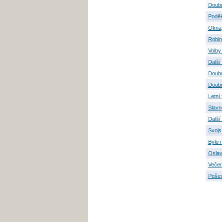
Doubr
Podě
Okna
Robin
Volby
Další
Doubr
Doubr
Letní
Slavn
Další
Svojs
Bylo 
Oslav
Večer
Pošes