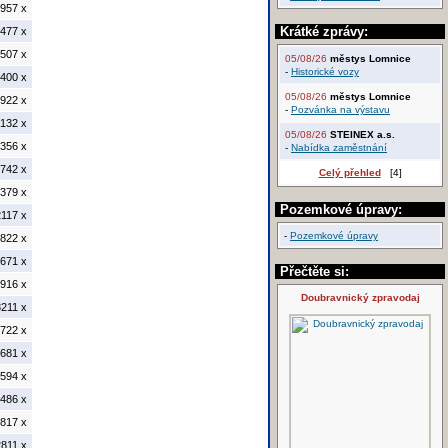
957 x
Krátké zprávy:
477 x
507 x
05/08/26
městys Lomnice
-
Historické vozy
400 x
05/08/26
městys Lomnice
922 x
-
Pozvánka na výstavu
132 x
05/08/26
STEINEX a.s.
356 x
-
Nabídka zaměstnání
742 x
Celý přehled
[4]
379 x
Pozemkové úpravy:
117 x
-
Pozemkové úpravy
822 x
671 x
Přečtěte si:
916 x
Doubravnický zpravodaj
211 x
722 x
681 x
594 x
486 x
817 x
811 x