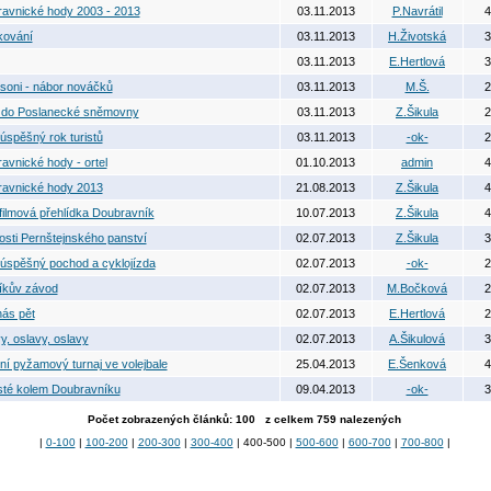
avnické hody 2003 - 2013
03.11.2013
P.Navrátil
4
kování
03.11.2013
H.Životská
3
03.11.2013
E.Hertlová
3
soni - nábor nováčků
03.11.2013
M.Š.
2
 do Poslanecké sněmovny
03.11.2013
Z.Šikula
2
 úspěšný rok turistů
03.11.2013
-ok-
2
avnické hody - ortel
01.10.2013
admin
4
avnické hody 2013
21.08.2013
Z.Šikula
4
 filmová přehlídka Doubravník
10.07.2013
Z.Šikula
4
osti Pernštejnského panství
02.07.2013
Z.Šikula
3
 úspěšný pochod a cyklojízda
02.07.2013
-ok-
2
íkův závod
02.07.2013
M.Bočková
2
nás pět
02.07.2013
E.Hertlová
2
y, oslavy, oslavy
02.07.2013
A.Šikulová
3
ní pyžamový turnaj ve volejbale
25.04.2013
E.Šenková
4
té kolem Doubravníku
09.04.2013
-ok-
3
Počet zobrazených článků: 100 z celkem 759 nalezených
|
0-100
|
100-200
|
200-300
|
300-400
| 400-500 |
500-600
|
600-700
|
700-800
|