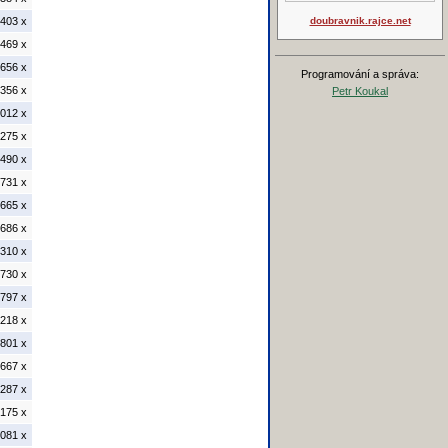
403 x
doubravnik.rajce.net
469 x
656 x
Programování a správa:
356 x
Petr Koukal
012 x
275 x
490 x
731 x
665 x
686 x
310 x
730 x
797 x
218 x
801 x
667 x
287 x
175 x
081 x