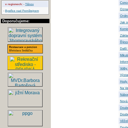
Conce
v regionech:
-
Tišnov
Oznam
-
Bystřice nad Pernštejnem
Ordin
Doporučujeme:
Jak o
Komis
Zákla
Říjno
Restaurace a penzion
Další
Břetislava Sedláčka
Mikul
Infor
Volby
Výsta
Hody 
Na Va
Nábo
Nová 
Doubr
Doubr
Věžeň
Doubr