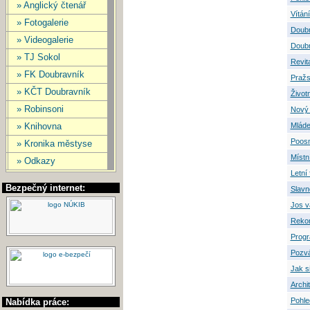
» Anglický čtenář
Vítán
» Fotogalerie
Doubr
» Videogalerie
Doubr
» TJ Sokol
Revit
» FK Doubravník
Pražs
» KČT Doubravník
Život
» Robinsoni
Nový 
» Knihovna
Mláde
Poos
» Kronika městyse
Místn
» Odkazy
Letní
Bezpečný internet:
Slavn
Jos v
Rekon
Progr
Pozvá
Jak si
Archi
Pohle
Nabídka práce: