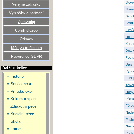
Slovo
Veřejné zakázky
Slavn
Vyhlášky a nařízení
Skaut
Zpravodaj
Letní 
Ceník služeb
Ceník
Noc s
Odpady
Kurz 
Městys je členem
Dětsk
Pověřenec GDPR
Pod s
Další
Další rubriky:
Pyža
» Historie
Kurz 
» Současnost
Adven
» Příroda, okolí
Hody 
» Kultura a sport
Přehl
Férov
» Zdravotní péče
Nadač
» Sociální péče
Místn
» Škola
Nástě
» Farnost
Pohle