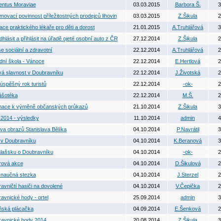
ntus Moraviae
03.03.2015
Barbora Š.
3
ovací povinnost příležitostných prodejců lihovin
03.03.2015
Z.Šikula
2
ace praktického lékaře pro děti a dorost
21.01.2015
A.Truhlářová
3
dhlásit a přihlásit na úřadě ojeté osobní auto z ČR
27.12.2014
Z.Šikula
2
e sociální a zdravotní
22.12.2014
A.Truhlářová
2
dní škola - Vánoce
22.12.2014
E.Hertlová
2
vá slavnost v Doubravníku
22.12.2014
J.Životská
2
 úspěšný rok turistů
22.12.2014
-ok-
2
ášotéka
22.12.2014
M.Š.
2
mace k výměně občanských průkazů
21.10.2014
Z.Šikula
3
 2014 - výsledky
11.10.2014
admin
4
va obrazů Stanislava Bělíka
04.10.2014
P.Navrátil
3
v Doubravníku
04.10.2014
K.Beranová
3
lašsku o Doubravníku
04.10.2014
-ok-
2
rová akce
04.10.2014
D.Šikulová
2
naučná stezka
04.10.2014
J.Sterzel
2
avničtí hasiči na dovolené
04.10.2014
V.Čepička
2
avnické hody - ortel
25.09.2014
admin
3
ská plácačka
04.09.2014
E.Šenková
2
avnické hody 2014
20.08.2014
Z.Šikula
3