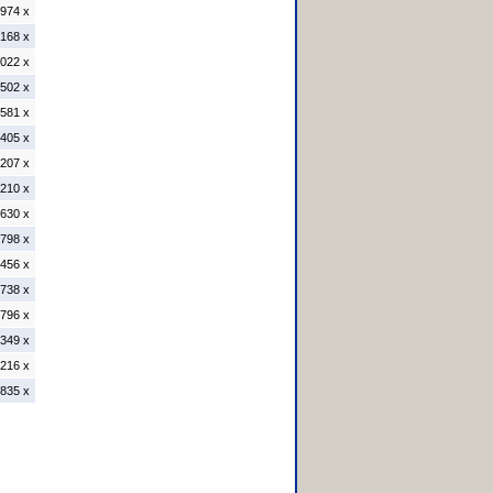
974 x
168 x
022 x
502 x
581 x
405 x
207 x
210 x
630 x
798 x
456 x
738 x
796 x
349 x
216 x
835 x