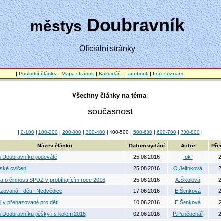
Doubravník
městys
Oficiální stránky
|
Poslední články
|
Mapa stránek
|
Kalendář
|
Facebook
|
Info-seznam
|
Všechny články na téma:
současnost
|
0-100
|
100-200
|
200-300
|
300-400
| 400-500 |
500-600
|
600-700
|
700-800
|
Název článku
Datum vydání
Autor
Pře
 Doubravníku podeváté
25.08.2016
-ok-
2
ské cvičení
25.08.2016
O.Jelínková
2
a o činnosti SPOZ v probíhajícím roce 2016
25.08.2016
A.Šikulová
2
zovaná - děti - Nedvědice
17.06.2016
E.Šenková
2
j v přehazované pro děti
10.06.2016
E.Šenková
2
 Doubravníku pěšky i s kolem 2016
02.06.2016
P.Punčochář
2