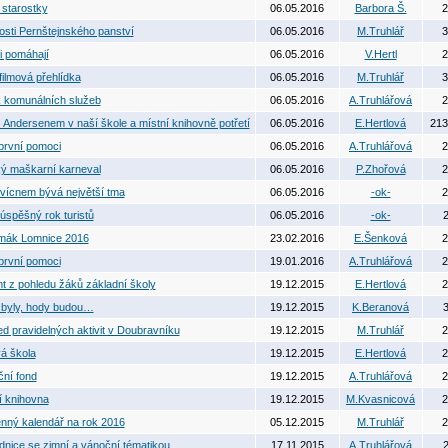
 starostky
06.05.2016
Barbora Š.
2
osti Pernštejnského panství
06.05.2016
M.Truhlář
3
i pomáhají
06.05.2016
V.Hertl
2
filmová přehlídka
06.05.2016
M.Truhlář
3
 komunálních služeb
06.05.2016
A.Truhlářová
2
 Andersenem v naší škole a místní knihovně potřetí
06.05.2016
E.Hertlová
213
první pomoci
06.05.2016
A.Truhlářová
2
ý maškarní karneval
06.05.2016
P.Zhořová
2
vícnem bývá největší tma
06.05.2016
-ok-
2
 úspěšný rok turistů
06.05.2016
-ok-
2
mák Lomnice 2016
23.02.2016
E.Šenková
2
první pomoci
19.01.2016
A.Truhlářová
2
t z pohledu žáků základní školy
19.12.2015
E.Hertlová
2
byly, hody budou…
19.12.2015
K.Beranová
3
ed pravidelných aktivit v Doubravníku
19.12.2015
M.Truhlář
2
á škola
19.12.2015
E.Hertlová
2
ní fond
19.12.2015
A.Truhlářová
2
í knihovna
19.12.2015
M.Kvasnicová
2
nný kalendář na rok 2016
05.12.2015
M.Truhlář
2
dnice se zimní a vánoční tématikou
17.11.2015
A.Truhlářová
2