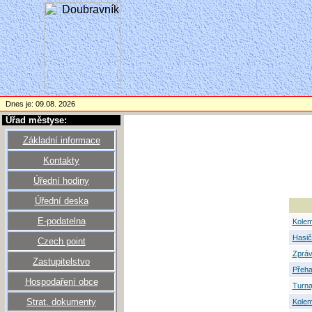
Dnes je: 09.08. 2026
Úřad městyse:
Základní informace
Kontakty
Úřední hodiny
Úřední deska
E-podatelna
Kolem
Hasič
Czech point
Zpráv
Zastupitelstvo
Přeha
Hospodaření obce
Turna
Strat. dokumenty
Kolem