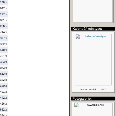
138 x
647 x
197 x
801 x
266 x
Kalendář městyse:
714 x
377 x
332 x
440 x
761 x
353 x
033 x
812 x
322 x
320 x
verze pro tisk
[ zde ]
491 x
442 x
Fotogalerie:
426 x
682 x
384 x