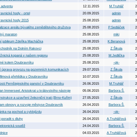
í adventu
12.11.2015
M.Truhlář
2
avnické hody - ortel
20.09.2015
admin
3
avnické hody 2015
25.08.2015
admin
3
alizace areálu bývalého zemědělského družstva
25.08.2015
P.Sedláček
2
ký maraton
25.08.2015
miki
2
ní jubileum Zdeňka Macháčka
25.08.2015
K.Beranová
3
chodník na Dolním Rakovci
25.08.2015
Z.Šikula
2
žnická kopaná v našem regionu
25.08.2015
M.Jedlička
3
mé kolem Doubravníku
25.08.2015
-ok-
2
í úprava provozu na pozemních komunikacích
29.07.2015
Z.Šikula
2
 filmová přehlídka v Doubravníku
10.07.2015
Z.Šikula
3
osti Pernštejnského panství v Doubravníku
26.06.2015
M.Truhlář
2
an Immerseel. Aristokrat u královského nástroje
05.06.2015
Barbora Š.
3
strukce a uzavření železniční trati (Brno-Kuřim)
27.05.2015
Z.Šikula
3
am obnovy a rozvoje městyse Doubravník
26.04.2015
Barbora Š.
3
nka na pochod a cyklojízdu
26.04.2015
-ok-
2
 poradit s dluhy
26.04.2015
A.Truhlářová
3
tektonická soutěž
24.04.2015
Barbora Š.
2
dnice
04.03.2015
A.Truhlářová
2