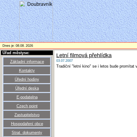
Dnes je: 08.08. 2026
Úřad městyse:
Letní filmová přehlídka
03.07.2007
Základní informace
Tradiční "letní kino" se i letos bude promítat
Kontakty
Úřední hodiny
Úřední deska
E-podatelna
Czech point
Zastupitelstvo
Hospodaření obce
Strat. dokumenty