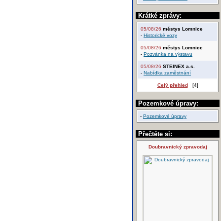
Krátké zprávy:
05/08/26
městys Lomnice
-
Historické vozy
05/08/26
městys Lomnice
-
Pozvánka na výstavu
05/08/26
STEINEX a.s.
-
Nabídka zaměstnání
Celý přehled
[4]
Pozemkové úpravy:
-
Pozemkové úpravy
Přečtěte si:
Doubravnický zpravodaj