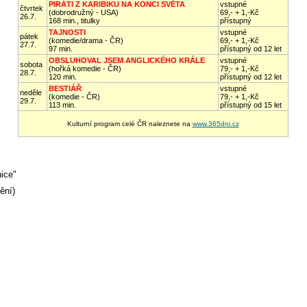
PIRÁTI Z KARIBIKU NA KONCI SVĚTA
vstupné
čtvrtek
(dobrodružný - USA)
69,- + 1,-Kč
26.7.
168 min., titulky
přístupný
TAJNOSTI
vstupné
pátek
(komedie/drama - ČR)
69,- + 1,-Kč
27.7.
97 min.
přístupný od 12 let
OBSLUHOVAL JSEM ANGLICKÉHO KRÁLE
vstupné
sobota
(hořká komedie - ČR)
79,- + 1,-Kč
28.7.
120 min.
přístupný od 12 let
BESTIÁŘ
vstupné
neděle
(komedie - ČR)
79,- + 1,-Kč
29.7.
113 min.
přístupný od 15 let
Kulturní program celé ČR naleznete na
www.365dni.cz
nice"
ění)