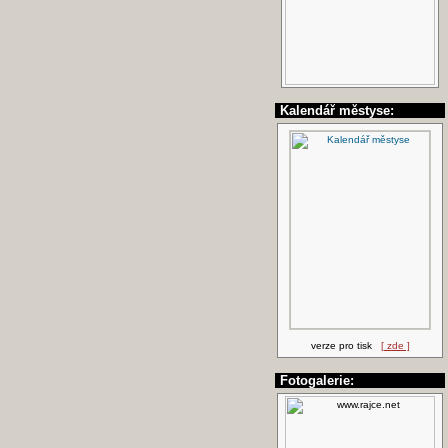
Kalendář městyse:
verze pro tisk
[ zde ]
Fotogalerie: