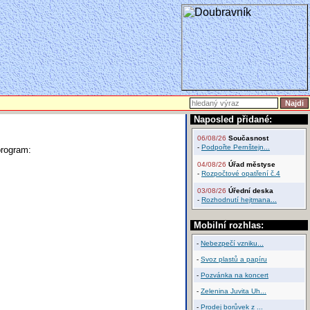
Naposled přidané:
06/08/26
Současnost
-
Podpořte Pernštejn...
program:
04/08/26
Úřad městyse
-
Rozpočtové opatření č.4
03/08/26
Úřední deska
-
Rozhodnutí hejtmana...
Mobilní rozhlas:
-
Nebezpečí vzniku...
-
Svoz plastů a papíru
-
Pozvánka na koncert
-
Zelenina Juvita Uh...
-
Prodej borůvek z ...