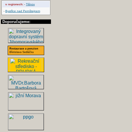
v regionech:
-
Tišnov
-
Bystřice nad Pernštejnem
Doporučujeme:
Restaurace a penzion
Břetislava Sedláčka