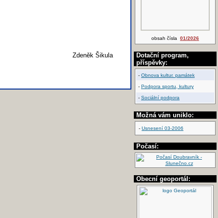
obsah čísla
01/2026
Zdeněk Šikula
Dotační program,
příspěvky:
-
Obnova kultur. památek
-
Podpora sportu, kultury
-
Sociální podpora
Možná vám uniklo:
-
Usnesení 03-2006
Počasí:
Obecní geoportál: