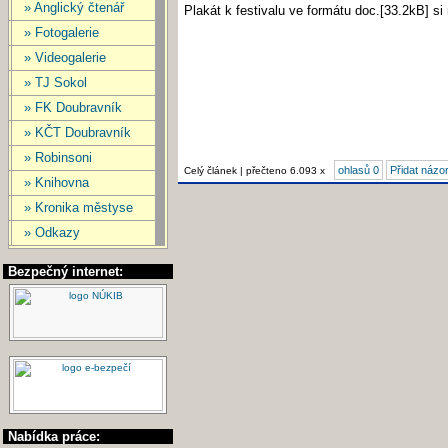
» Anglický čtenář
Plakát k festivalu ve formátu doc.[33.2kB] si
» Fotogalerie
» Videogalerie
» TJ Sokol
» FK Doubravník
» KČT Doubravník
» Robinsoni
ohlasů 0
Přidat názo
Celý článek | přečteno 6.093 x
» Knihovna
» Kronika městyse
» Odkazy
Bezpečný internet:
Nabídka práce: