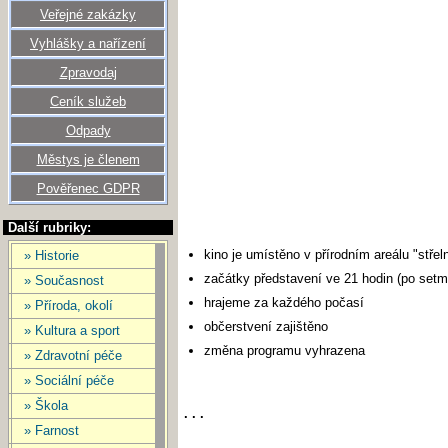
Veřejné zakázky
Vyhlášky a nařízení
Zpravodaj
Ceník služeb
Odpady
Městys je členem
Pověřenec GDPR
Další rubriky:
kino je umístěno v přírodním areálu "střel
» Historie
začátky představení ve 21 hodin (po setm
» Současnost
hrajeme za každého počasí
» Příroda, okolí
občerstvení zajištěno
» Kultura a sport
změna programu vyhrazena
» Zdravotní péče
» Sociální péče
» Škola
. . .
» Farnost