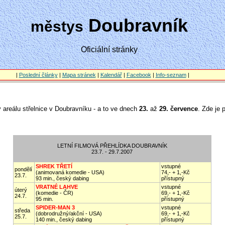
Doubravník
městys
Oficiální stránky
|
Poslední články
|
Mapa stránek
|
Kalendář
|
Facebook
|
Info-seznam
|
 v areálu střelnice v Doubravníku - a to ve dnech
23.
až
29. července
. Zde je 
LETNÍ FILMOVÁ PŘEHLÍDKA DOUBRAVNÍK
23.7. - 29.7.2007
SHREK TŘETÍ
vstupné
pondělí
(animovaná komedie - USA)
74,- + 1,-Kč
23.7.
93 min., český dabing
přístupný
VRATNÉ LAHVE
vstupné
úterý
(komedie - ČR)
69,- + 1,-Kč
24.7.
95 min.
přístupný
SPIDER-MAN 3
vstupné
středa
(dobrodružný/akční - USA)
69,- + 1,-Kč
25.7.
140 min., český dabing
přístupný