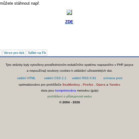
 můžete stáhnout např.
ZDE
r
Verze pro tisk
Sdílet na Fb
Tyto stránky byly vytvořeny prostřednictvím redakčního systému napsaného v PHP jazyce
a nepoužívají soubory cookies k ukládání uživatelských dat.
optimalizováno pro prohlížeče
SeaMonkey
,
Firefox
,
Opera
a
Yandex
data jsou
komprimována
metodou (gzip)
prohlášení o přístupnosti webu
© 2004 - 2026