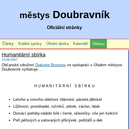
Doubravník
městys
Oficiální stránky
Články
Krátké zprávy
Úřední deska
Kalendář
Menu
Humanitární sbírka
13.08.2007
Občanské sdružení
Diakonie Broumov
ve spolupráci s Úřadem městyse
Doubravník vyhlašuje ...
H U M A N I T Á R N Í S B Í R K U
Letního a zimního oblečení /dámské, pánské,dětské/
Lůžkovin, prostěradel, ručníků, utěrek, záclon, látek
Domácí potřeby-nádobí bílé i černé, skleničky- vše jen funkční
Peří,péřových a vatovaných přikrývek, polštářů a dek