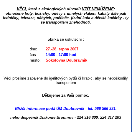
VĚCI
, které z ekologických důvodů
VZÍT NEMŮŽEME
:
obnošené boty, kožichy, oděvy z umělých vláken, kabáty dále pak
ledničky, televize, nábytek, počítače, jízdní kola a dětské kočárky - ty
se transportem znehodnotí.
Sbírka se uskuteční :
dne:
27.-28. srpna 2007
čas:
14:00 - 17:00 hod
místo:
Sokolovna Doubravník
Věci prosíme zabalené do igelitových pytlů či krabic, aby se nepoškodily
transportem
Děkujeme za Vaši pomoc.
Bližší informace podá ÚM Doubravník - tel. 566 566 331.
nebo dispečink Diakonie Broumov - 224 316 800, 224 317 203