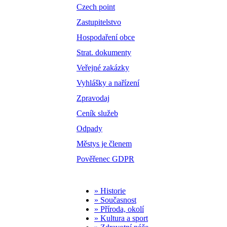
Czech point
Zastupitelstvo
Hospodaření obce
Strat. dokumenty
Veřejné zakázky
Vyhlášky a nařízení
Zpravodaj
Ceník služeb
Odpady
Městys je členem
Pověřenec GDPR
» Historie
» Současnost
» Příroda, okolí
» Kultura a sport