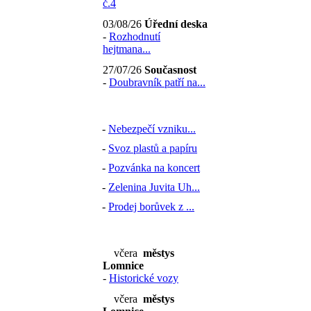
č.4
03/08/26
Úřední deska
-
Rozhodnutí
hejtmana...
27/07/26
Současnost
-
Doubravník patří na...
-
Nebezpečí vzniku...
-
Svoz plastů a papíru
-
Pozvánka na koncert
-
Zelenina Juvita Uh...
-
Prodej borůvek z ...
včera
městys
Lomnice
-
Historické vozy
včera
městys