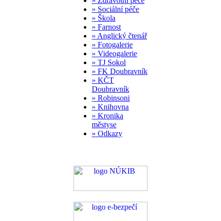
» Zdravotní péče
» Sociální péče
» Škola
» Farnost
» Anglický čtenář
» Fotogalerie
» Videogalerie
» TJ Sokol
» FK Doubravník
» KČT
Doubravník
» Robinsoni
» Knihovna
» Kronika
městyse
» Odkazy