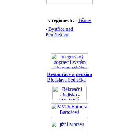
v regionech:
-
Tišnov
-
Bystřice nad
Pernštejnem
Restaurace a penzion
Břetislava Sedláčka