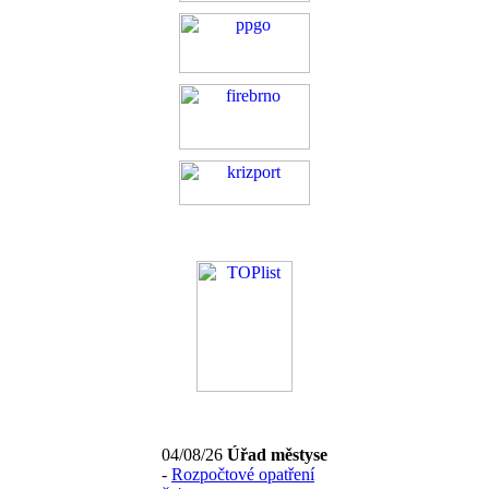
04/08/26
Úřad městyse
-
Rozpočtové opatření