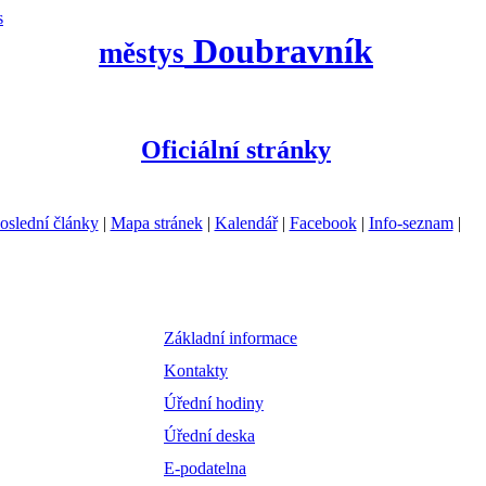
s
Doubravník
městys
Oficiální stránky
oslední články
|
Mapa stránek
|
Kalendář
|
Facebook
|
Info-seznam
|
Základní informace
Kontakty
Úřední hodiny
Úřední deska
E-podatelna