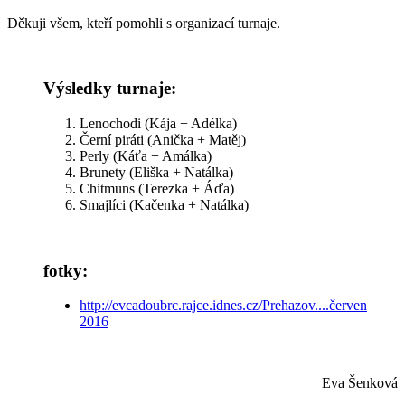
Děkuji všem, kteří pomohli s organizací turnaje.
Výsledky turnaje:
Lenochodi (Kája + Adélka)
Černí piráti (Anička + Matěj)
Perly (Káťa + Amálka)
Brunety (Eliška + Natálka)
Chitmuns (Terezka + Áďa)
Smajlíci (Kačenka + Natálka)
fotky:
http://evcadoubrc.rajce.idnes.cz/Prehazov....červen
2016
Eva Šenková