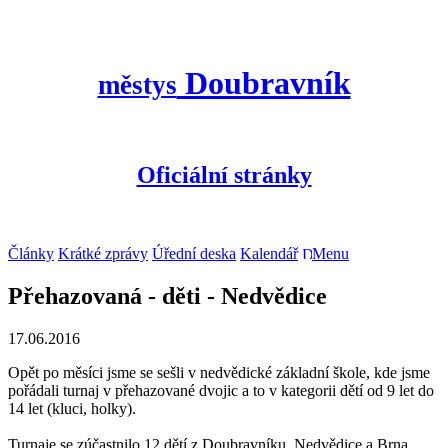
Doubravník
městys
Oficiální stránky
Články
Krátké zprávy
Úřední deska
Kalendář
Menu
Přehazovaná - děti - Nedvědice
17.06.2016
Opět po měsíci jsme se sešli v nedvědické základní škole, kde jsme
pořádali turnaj v přehazované dvojic a to v kategorii dětí od 9 let do
14 let (kluci, holky).
Turnaje se zúčastnilo 12 dětí z Doubravníku, Nedvědice a Brna.