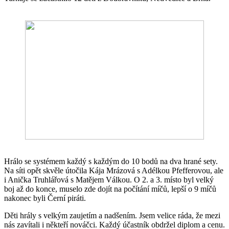
Hrálo se systémem každý s každým do 10 bodů na dva hrané sety.
Na síti opět skvěle útočila Kája Mrázová s Adélkou Pfefferovou, ale
i Anička Truhlářová s Matějem Válkou. O 2. a 3. místo byl velký
boj až do konce, muselo zde dojít na počítání míčů, lepší o 9 míčů
nakonec byli Černí piráti.
Děti hrály s velkým zaujetím a nadšením. Jsem velice ráda, že mezi
nás zavítali i někteří nováčci. Každý účastník obdržel diplom a cenu.