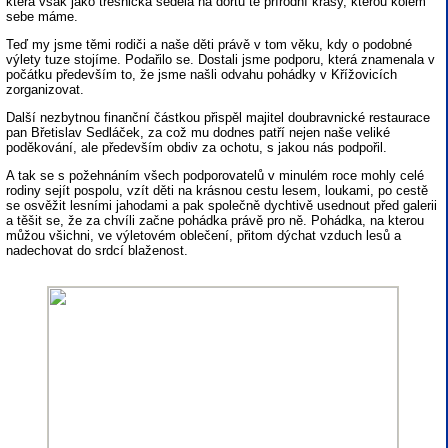
která však jako třešnička seděla na dortu té přírodní krásy, kterou kolem
sebe máme.
Teď my jsme těmi rodiči a naše děti právě v tom věku, kdy o podobné
výlety tuze stojíme. Podařilo se. Dostali jsme podporu, která znamenala v
počátku především to, že jsme našli odvahu pohádky v Křížovicích
zorganizovat.
Další nezbytnou finanční částkou přispěl majitel doubravnické restaurace
pan Břetislav Sedláček, za což mu dodnes patří nejen naše veliké
poděkování, ale především obdiv za ochotu, s jakou nás podpořil.
A tak se s požehnáním všech podporovatelů v minulém roce mohly celé
rodiny sejít pospolu, vzít děti na krásnou cestu lesem, loukami, po cestě
se osvěžit lesními jahodami a pak společně dychtivě usednout před galerii
a těšit se, že za chvíli začne pohádka právě pro ně. Pohádka, na kterou
můžou všichni, ve výletovém oblečení, přitom dýchat vzduch lesů a
nadechovat do srdcí blaženost.