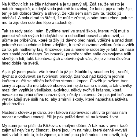
Na Křížovicích se žije nádherně a je tu pravý ráj. Zdá se, že místo je
natolik magické, a zdejší voda jistotně kouzelná, že kdo ji pije a tady žije,
ten je tak dobrosrdečný a skvělý, že kdo sem sám zavítá, těžko již
odchází. A pokud má to štěstí, že může zůstat, a sám tomu chce, pak se
mu tu žije den ode dne lépe a radostněji.
Tak se tedy stalo i nám. Bydlíme nyní ve staré škole, kterou můj muž s
pomocí všech svých tehdejších sil a odhodlání opravil a přestavěl, a
učíme se příběhům, které tu žily již dávno před námi, vděčně a snad dosti
pokorně nasloucháme lidem zdejším, k nimž chováme velikou úctu a vděk
za to, jak nádherný kraj Křížovice jsou a neméně radostný je fakt, že naše
ves spadá pod městys Doubravník, protože v něm stále objevujeme tolik
skvělých lidí, tolik talentovaných a otevřených vás, že je z toho člověku
hned dobře na světě.
A jak již jsem psala, vše krásné tu již je. Stačilo by snad jen být, sedět,
dýchat a obdivovat se tvořivosti přírody, žasnout nad každým jedním
květem a učit se příběh každého stromu i kopce. Člověk je ovšem tvor
činný a zpravidla mu takové obdivování nejde samo o sobě, a tak chvilky
mezi tím vyplňuje všelijakou aktivitou, někdy tvořivě krásnou, která
navazuje na práci dříve narozených, někdy i takovou, že pak jiní lidé zase
vynakládají své úsilí na to, aby zmírnili škody, které napáchala aktivita
předchozího.
Naštěstí člověku je dáno, že i taková napravovací aktivita přináší nám
radost a tvořivou energii, čili je pak pořád dosti sil na krásný život.
My sami jsme přišli do Křížovic s malými dětmi. A tak nás v první řadě
zajímají nejvíce ty činnosti, které jsou jim na míru, které denně vytváří
náš vztah k místu, kde žijeme, a které jsou plné radosti i ve chvíli, kdy