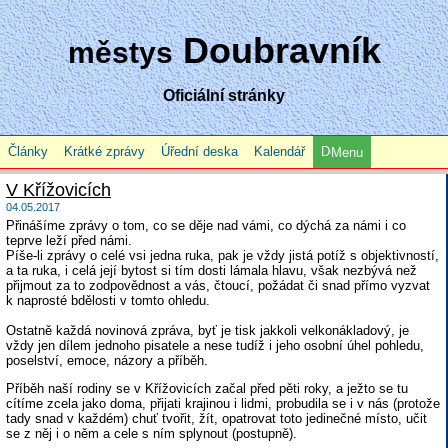
Doubravník
městys
Oficiální stránky
Články
Krátké zprávy
Úřední deska
Kalendář
Menu
V Křížovicích
04.05.2017
Přinášíme zprávy o tom, co se děje nad vámi, co dýchá za námi i co
teprve leží před námi.
Píše-li zprávy o celé vsi jedna ruka, pak je vždy jistá potíž s objektivností,
a ta ruka, i celá její bytost si tím dosti lámala hlavu, však nezbývá než
přijmout za to zodpovědnost a vás, čtoucí, požádat či snad přímo vyzvat
k naprosté bdělosti v tomto ohledu.
Ostatně každá novinová zpráva, byť je tisk jakkoli velkonákladový, je
vždy jen dílem jednoho pisatele a nese tudíž i jeho osobní úhel pohledu,
poselství, emoce, názory a příběh.
Příběh naší rodiny se v Křížovicích začal před pěti roky, a ježto se tu
cítíme zcela jako doma, přijati krajinou i lidmi, probudila se i v nás (protože
tady snad v každém) chuť tvořit, žít, opatrovat toto jedinečné místo, učit
se z něj i o něm a cele s ním splynout (postupně).