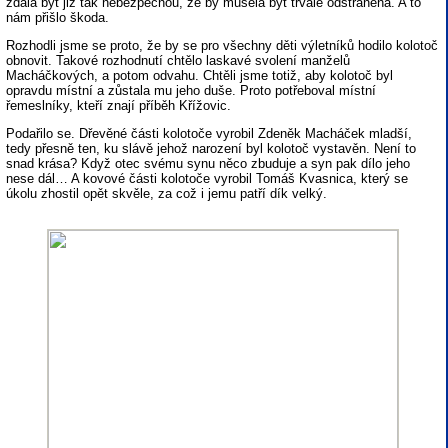
zdála být již tak nebezpečnou, že by musela být trvale odstraněna. A to
nám přišlo škoda.
Rozhodli jsme se proto, že by se pro všechny děti výletníků hodilo kolotoč
obnovit. Takové rozhodnutí chtělo laskavé svolení manželů
Macháčkových, a potom odvahu. Chtěli jsme totiž, aby kolotoč byl
opravdu místní a zůstala mu jeho duše. Proto potřeboval místní
řemeslníky, kteří znají příběh Křížovic.
Podařilo se. Dřevěné části kolotoče vyrobil Zdeněk Macháček mladší,
tedy přesně ten, ku slávě jehož narození byl kolotoč vystavěn. Není to
snad krása? Když otec svému synu něco zbuduje a syn pak dílo jeho
nese dál… A kovové části kolotoče vyrobil Tomáš Kvasnica, který se
úkolu zhostil opět skvěle, za což i jemu patří dík velký.