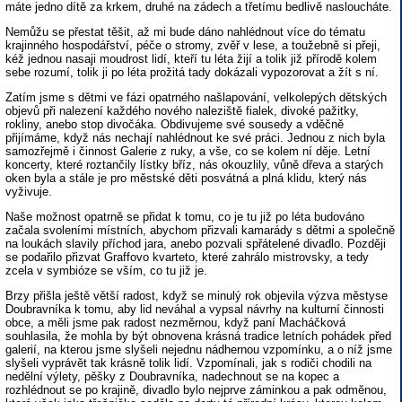
máte jedno dítě za krkem, druhé na zádech a třetímu bedlivě nasloucháte.
Nemůžu se přestat těšit, až mi bude dáno nahlédnout více do tématu
krajinného hospodářství, péče o stromy, zvěř v lese, a toužebně si přeji,
kéž jednou nasaji moudrost lidí, kteří tu léta žijí a tolik již přírodě kolem
sebe rozumí, tolik ji po léta prožitá tady dokázali vypozorovat a žít s ní.
Zatím jsme s dětmi ve fázi opatrného našlapování, velkolepých dětských
objevů při nalezení každého nového naleziště fialek, divoké pažitky,
rokliny, anebo stop divočáka. Obdivujeme své sousedy a vděčně
přijímáme, když nás nechají nahlédnout ke své práci. Jednou z nich byla
samozřejmě i činnost Galerie z ruky, a vše, co se kolem ní děje. Letní
koncerty, které roztančily lístky bříz, nás okouzlily, vůně dřeva a starých
oken byla a stále je pro městské děti posvátná a plná klidu, který nás
vyživuje.
Naše možnost opatrně se přidat k tomu, co je tu již po léta budováno
začala svoleními místních, abychom přizvali kamarády s dětmi a společně
na loukách slavily příchod jara, anebo pozvali spřátelené divadlo. Později
se podařilo přizvat Graffovo kvarteto, které zahrálo mistrovsky, a tedy
zcela v symbióze se vším, co tu již je.
Brzy přišla ještě větší radost, když se minulý rok objevila výzva městyse
Doubravníka k tomu, aby lid neváhal a vypsal návrhy na kulturní činnosti
obce, a měli jsme pak radost nezměrnou, když paní Macháčková
souhlasila, že mohla by být obnovena krásná tradice letních pohádek před
galerií, na kterou jsme slyšeli nejednu nádhernou vzpomínku, a o níž jsme
slyšeli vyprávět tak krásně tolik lidí. Vzpomínali, jak s rodiči chodili na
nedělní výlety, pěšky z Doubravníka, nadechnout se na kopec a
rozhlédnout se po krajině, divadlo bylo nejprve záminkou a pak odměnou,