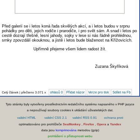
Před galerií se i letos koná řada skvělých akcí, a i letos budou v srpnu
pohádky pro děti, jejich rodiče i prarodiče, i pro svět sám. A snad i letos po
cestě dozrají třešně, lesní jahody, sojky v lese si nás řádně prohlédnou,
srnky zpovzdálí okouknou, a jistě i letos bude blaženost na Křížovicích.
Upřímně přejeme všem lidem radost žít.
Zuzana Škyříková
ohlasů 0
Přidat názor
Verze pro tisk
Sdílet na Fb
Celý článek | přečteno 3.071 x
Tyto stránky byly vytvořeny prostřednictvím redakčního systému napsaného v PHP jazyce
a nepoužívají soubory cookies k ukládání uživatelských dat.
optimalizováno pro prohlížeče
SeaMonkey
,
Firefox
,
Opera
a
Yandex
data jsou
komprimována
metodou (gzip)
prohlášení o přístupnosti webu