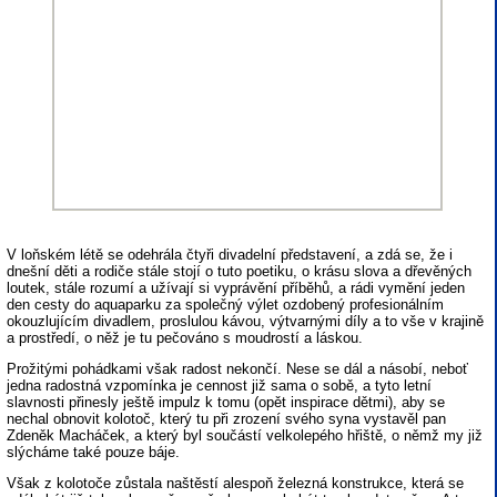
V loňském létě se odehrála čtyři divadelní představení, a zdá se, že i
dnešní děti a rodiče stále stojí o tuto poetiku, o krásu slova a dřevěných
loutek, stále rozumí a užívají si vyprávění příběhů, a rádi vymění jeden
den cesty do aquaparku za společný výlet ozdobený profesionálním
okouzlujícím divadlem, proslulou kávou, výtvarnými díly a to vše v krajině
a prostředí, o něž je tu pečováno s moudrostí a láskou.
Prožitými pohádkami však radost nekončí. Nese se dál a násobí, neboť
jedna radostná vzpomínka je cennost již sama o sobě, a tyto letní
slavnosti přinesly ještě impulz k tomu (opět inspirace dětmi), aby se
nechal obnovit kolotoč, který tu při zrození svého syna vystavěl pan
Zdeněk Macháček, a který byl součástí velkolepého hřiště, o němž my již
slýcháme také pouze báje.
Však z kolotoče zůstala naštěstí alespoň železná konstrukce, která se