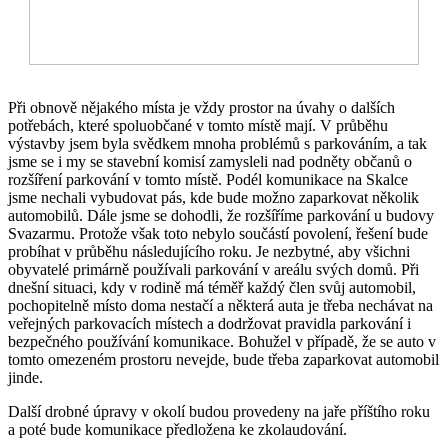
Při obnově nějakého místa je vždy prostor na úvahy o dalších
potřebách, které spoluobčané v tomto místě mají. V průběhu
výstavby jsem byla svědkem mnoha problémů s parkováním, a tak
jsme se i my se stavební komisí zamysleli nad podněty občanů o
rozšíření parkování v tomto místě. Podél komunikace na Skalce
jsme nechali vybudovat pás, kde bude možno zaparkovat několik
automobilů. Dále jsme se dohodli, že rozšíříme parkování u budovy
Svazarmu. Protože však toto nebylo součástí povolení, řešení bude
probíhat v průběhu následujícího roku. Je nezbytné, aby všichni
obyvatelé primárně používali parkování v areálu svých domů. Při
dnešní situaci, kdy v rodině má téměř každý člen svůj automobil,
pochopitelně místo doma nestačí a některá auta je třeba nechávat na
veřejných parkovacích místech a dodržovat pravidla parkování i
bezpečného používání komunikace. Bohužel v případě, že se auto v
tomto omezeném prostoru nevejde, bude třeba zaparkovat automobil
jinde.
Další drobné úpravy v okolí budou provedeny na jaře příštího roku
a poté bude komunikace předložena ke zkolaudování.