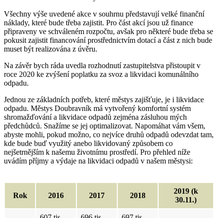
Všechny výše uvedené akce v souhrnu představují velké finanční
náklady, které bude třeba zajistit. Pro část akcí jsou už finance
připraveny ve schváleném rozpočtu, avšak pro některé bude třeba se
pokusit zajistit financování prostřednictvím dotací a část z nich bude
muset být realizována z úvěru.
Na závěr bych ráda uvedla rozhodnutí zastupitelstva přistoupit v
roce 2020 ke zvýšení poplatku za svoz a likvidaci komunálního
odpadu.
Jednou ze základních potřeb, které městys zajišťuje, je i likvidace
odpadu. Městys Doubravník má vytvořený komfortní systém
shromažďování a likvidace odpadů zejména zásluhou mých
předchůdců. Snažíme se jej optimalizovat. Napomáhat vám všem,
abyste mohli, pokud možno, co nejvíce druhů odpadů odevzdat tam,
kde bude buď využitý anebo likvidovaný způsobem co
nejšetrnějším k našemu životnímu prostředí. Pro přehled níže
uvádím příjmy a výdaje na likvidaci odpadů v našem městysi:
2019 (k
Rok
2016
2017
2018
30.11.)
607 tis.
696 tis.
697 tis.