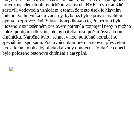
provozovatelem doubravnického vodovodu BVK, a.s. okamžitě
zastavili vodovod a vzhledem k tomu, že tento úsek je hlavním
řadem Doubravníka do vodárny, bylo nezbytné provést rychlou
opravu a zprovoznění. Situaci komplikovalo to, že potrubí bylo
uloženo v silnostěnném ocelovém potrubí a rozpojení nebylo možno
nalézt pouhým odkrytím, ale bylo třeba postupně odřezávat onu
chráničku. Náročné bylo i sehnat v noci potřebné potrubí i se
speciálními spojkami. Pracovníci obou firem pracovali přes celou
noc a k ránu mohla být dodávka vody obnovena. V dalších dnech
bylo položeno betonové chránění a zasypání.