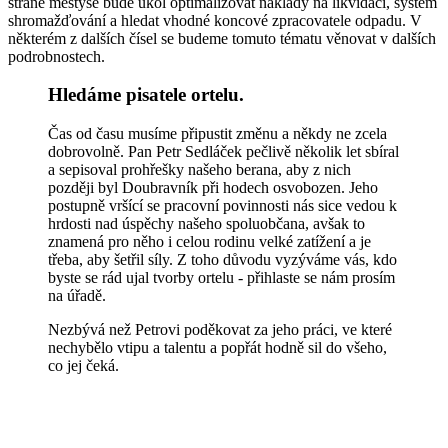
straně městyse bude úkol optimalizovat náklady na likvidaci, systém
shromažďování a hledat vhodné koncové zpracovatele odpadu. V
některém z dalších čísel se budeme tomuto tématu věnovat v dalších
podrobnostech.
Hledáme pisatele ortelu.
Čas od času musíme připustit změnu a někdy ne zcela
dobrovolně. Pan Petr Sedláček pečlivě několik let sbíral
a sepisoval prohřešky našeho berana, aby z nich
později byl Doubravník při hodech osvobozen. Jeho
postupně vršící se pracovní povinnosti nás sice vedou k
hrdosti nad úspěchy našeho spoluobčana, avšak to
znamená pro něho i celou rodinu velké zatížení a je
třeba, aby šetřil síly. Z toho důvodu vyzýváme vás, kdo
byste se rád ujal tvorby ortelu - přihlaste se nám prosím
na úřadě.
Nezbývá než Petrovi poděkovat za jeho práci, ve které
nechybělo vtipu a talentu a popřát hodně sil do všeho,
co jej čeká.