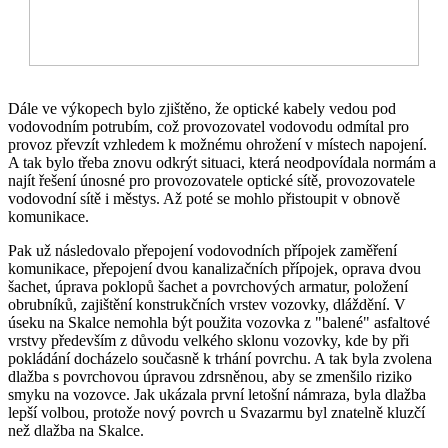
Dále ve výkopech bylo zjištěno, že optické kabely vedou pod
vodovodním potrubím, což provozovatel vodovodu odmítal pro
provoz převzít vzhledem k možnému ohrožení v místech napojení.
A tak bylo třeba znovu odkrýt situaci, která neodpovídala normám a
najít řešení únosné pro provozovatele optické sítě, provozovatele
vodovodní sítě i městys. Až poté se mohlo přistoupit v obnově
komunikace.
Pak už následovalo přepojení vodovodních přípojek zaměření
komunikace, přepojení dvou kanalizačních přípojek, oprava dvou
šachet, úprava poklopů šachet a povrchových armatur, položení
obrubníků, zajištění konstrukčních vrstev vozovky, dláždění. V
úseku na Skalce nemohla být použita vozovka z "balené" asfaltové
vrstvy především z důvodu velkého sklonu vozovky, kde by při
pokládání docházelo současně k trhání povrchu. A tak byla zvolena
dlažba s povrchovou úpravou zdrsněnou, aby se zmenšilo riziko
smyku na vozovce. Jak ukázala první letošní námraza, byla dlažba
lepší volbou, protože nový povrch u Svazarmu byl znatelně kluzčí
než dlažba na Skalce.