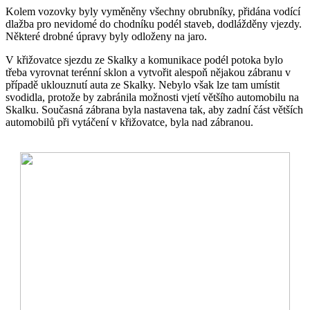
Kolem vozovky byly vyměněny všechny obrubníky, přidána vodící
dlažba pro nevidomé do chodníku podél staveb, dodlážděny vjezdy.
Některé drobné úpravy byly odloženy na jaro.
V křižovatce sjezdu ze Skalky a komunikace podél potoka bylo
třeba vyrovnat terénní sklon a vytvořit alespoň nějakou zábranu v
případě uklouznutí auta ze Skalky. Nebylo však lze tam umístit
svodidla, protože by zabránila možnosti vjetí většího automobilu na
Skalku. Současná zábrana byla nastavena tak, aby zadní část větších
automobilů při vytáčení v křižovatce, byla nad zábranou.