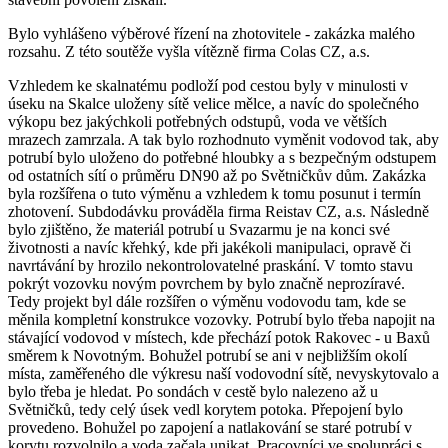
Bylo vyhlášeno výběrové řízení na zhotovitele - zakázka malého
rozsahu. Z této soutěže vyšla vítězně firma Colas CZ, a.s.
Vzhledem ke skalnatému podloží pod cestou byly v minulosti v
úseku na Skalce uloženy sítě velice mělce, a navíc do společného
výkopu bez jakýchkoli potřebných odstupů, voda ve větších
mrazech zamrzala. A tak bylo rozhodnuto vyměnit vodovod tak, aby
potrubí bylo uloženo do potřebné hloubky a s bezpečným odstupem
od ostatních sítí o průměru DN90 až po Světničkův dům. Zakázka
byla rozšířena o tuto výměnu a vzhledem k tomu posunut i termín
zhotovení. Subdodávku prováděla firma Reistav CZ, a.s. Následně
bylo zjištěno, že materiál potrubí u Svazarmu je na konci své
životnosti a navíc křehký, kde při jakékoli manipulaci, opravě či
navrtávání by hrozilo nekontrolovatelné praskání. V tomto stavu
pokrýt vozovku novým povrchem by bylo značně neprozíravé.
Tedy projekt byl dále rozšířen o výměnu vodovodu tam, kde se
měnila kompletní konstrukce vozovky. Potrubí bylo třeba napojit na
stávající vodovod v místech, kde přechází potok Rakovec - u Baxů
směrem k Novotným. Bohužel potrubí se ani v nejbližším okolí
místa, zaměřeného dle výkresu naší vodovodní sítě, nevyskytovalo a
bylo třeba je hledat. Po sondách v cestě bylo nalezeno až u
Světničků, tedy celý úsek vedl korytem potoka. Přepojení bylo
provedeno. Bohužel po zapojení a natlakování se staré potrubí v
korytu rozvolnilo a voda začala unikat. Pracovníci ve spolupráci s