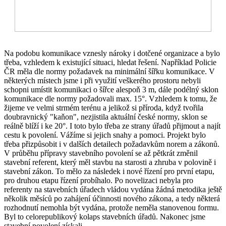
Na podobu komunikace vznesly nároky i dotčené organizace a bylo
třeba, vzhledem k existující situaci, hledat řešení. Například Policie
ČR měla dle normy požadavek na minimální šířku komunikace. V
některých místech jsme i při využití veškerého prostoru nebyli
schopni umístit komunikaci o šířce alespoň 3 m, dále podélný sklon
komunikace dle normy požadovali max. 15°. Vzhledem k tomu, že
žijeme ve velmi strmém terénu a jelikož si příroda, když tvořila
doubravnický "kaňon", nezjistila aktuální české normy, sklon se
reálně blíží i ke 20°. I toto bylo třeba ze strany úřadů přijmout a najít
cestu k povolení. Vážíme si jejich snahy a pomoci. Projekt bylo
třeba přizpůsobit i v dalších detailech požadavkům norem a zákonů.
V průběhu přípravy stavebního povolení se až pětkrát změnil
stavební referent, který měl stavbu na starosti a zhruba v polovině i
stavební zákon. To mělo za následek i nové řízení pro první etapu,
pro druhou etapu řízení probíhalo. Po novelizaci nebyla pro
referenty na stavebních úřadech vládou vydána žádná metodika ještě
několik měsíců po zahájení účinnosti nového zákona, a tedy některá
rozhodnutí nemohla být vydána, protože neměla stanovenou formu.
Byl to celorepublikový kolaps stavebních úřadů. Nakonec jsme
stavební povolení získali.