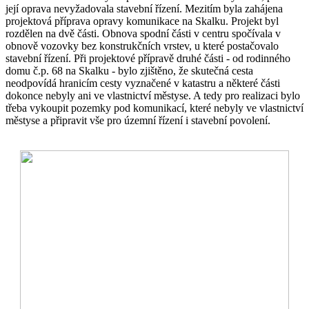
její oprava nevyžadovala stavební řízení. Mezitím byla zahájena
projektová příprava opravy komunikace na Skalku. Projekt byl
rozdělen na dvě části. Obnova spodní části v centru spočívala v
obnově vozovky bez konstrukčních vrstev, u které postačovalo
stavební řízení. Při projektové přípravě druhé části - od rodinného
domu č.p. 68 na Skalku - bylo zjištěno, že skutečná cesta
neodpovídá hranicím cesty vyznačené v katastru a některé části
dokonce nebyly ani ve vlastnictví městyse. A tedy pro realizaci bylo
třeba vykoupit pozemky pod komunikací, které nebyly ve vlastnictví
městyse a připravit vše pro územní řízení i stavební povolení.