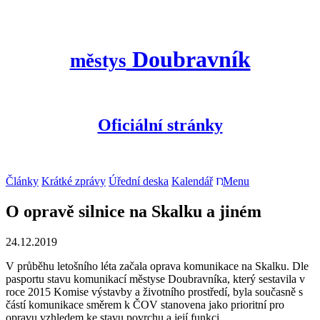
Doubravník
městys
Oficiální stránky
Články
Krátké zprávy
Úřední deska
Kalendář
Menu
O opravě silnice na Skalku a jiném
24.12.2019
V průběhu letošního léta začala oprava komunikace na Skalku. Dle
pasportu stavu komunikací městyse Doubravníka, který sestavila v
roce 2015 Komise výstavby a životního prostředí, byla současně s
částí komunikace směrem k ČOV stanovena jako prioritní pro
opravu vzhledem ke stavu povrchu a její funkci.