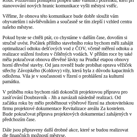
Rous. Pozitivním přístupem přispěli také vlastníci pozemků, kteří při
stanovování nových hranic komunikace vyšli městysi vstříc.
Věříme, že obnova této komunikace bude dobře sloužit vám
obyvatelům i návštěvníkům a současně se tím zlepší i vzhled centra
našeho městyse.
Pokud byste se chtěli ptát, co chystáme v dalším čase, dovolím si
stručně uvést. Počátek příštího stavebního roku bychom měli zahájit
optimalizací odtoku dešťových vod z ČOV, včetně měření odtoku a
realizace srážení fosforu v čištěných vodách. V příštím roce by také
měla pokračovat obnova dřevěné lávky na Prudké etapou obnovy
horní dřevěné stavby. Od jara rovněž bude probíhat oprava věžiček
střechy Závojského (Koldovy) vily, která byla z důvodu kapacitních
odložena. Vila je v současnosti v řízení o prohlášení za kulturní
památku.
V průběhu roku bychom rádi dokončili projektovou přípravu pro
zasíťování Doubravník - Jih a navázali následně realizaci. Od
začátku roku by mělo proběhnout výběrové řízení na zhotovitelskou
firmu projektové dokumentace Revitalizace areálu Za kostelem.
Bude pokračovat příprava projektových dokumentací zahájených v
předchozím čase.
Dále jsou připraveny další drobné akce, které se budou realizovat
dle finančních možností městyse.