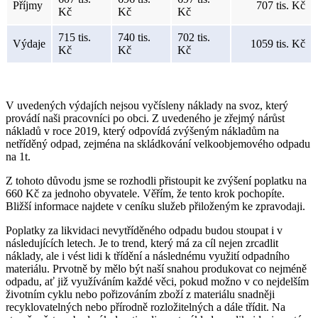
Příjmy
707 tis. Kč
Kč
Kč
Kč
715 tis.
740 tis.
702 tis.
Výdaje
1059 tis. Kč
Kč
Kč
Kč
V uvedených výdajích nejsou vyčísleny náklady na svoz, který
provádí naši pracovníci po obci. Z uvedeného je zřejmý nárůst
nákladů v roce 2019, který odpovídá zvýšeným nákladům na
netříděný odpad, zejména na skládkování velkoobjemového odpadu
na 1t.
Z tohoto důvodu jsme se rozhodli přistoupit ke zvýšení poplatku na
660 Kč za jednoho obyvatele. Věřím, že tento krok pochopíte.
Bližší informace najdete v ceníku služeb přiloženým ke zpravodaji.
Poplatky za likvidaci nevytříděného odpadu budou stoupat i v
následujících letech. Je to trend, který má za cíl nejen zrcadlit
náklady, ale i vést lidi k třídění a následnému využití odpadního
materiálu. Prvotně by mělo být naší snahou produkovat co nejméně
odpadu, ať již využíváním každé věci, pokud možno v co nejdelším
životním cyklu nebo pořizováním zboží z materiálu snadněji
recyklovatelných nebo přírodně rozložitelných a dále třídit. Na