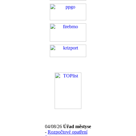
04/08/26
Úřad městyse
-
Rozpočtové opatření