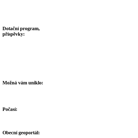
Dotační program,
příspěvky:
Možná vám uniklo:
Počasí:
Obecní geoportál: