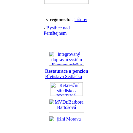
v regionech:
-
Tišnov
-
Bystřice nad
Pernštejnem
Restaurace a penzion
Břetislava Sedláčka