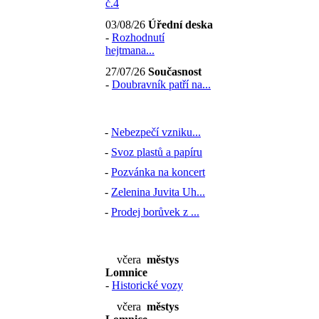
č.4
03/08/26
Úřední deska
-
Rozhodnutí
hejtmana...
27/07/26
Současnost
-
Doubravník patří na...
-
Nebezpečí vzniku...
-
Svoz plastů a papíru
-
Pozvánka na koncert
-
Zelenina Juvita Uh...
-
Prodej borůvek z ...
včera
městys
Lomnice
-
Historické vozy
včera
městys