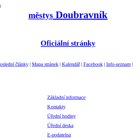
s
Doubravník
městys
Oficiální stránky
oslední články
|
Mapa stránek
|
Kalendář
|
Facebook
|
Info-seznam
|
Základní informace
Kontakty
Úřední hodiny
Úřední deska
E-podatelna