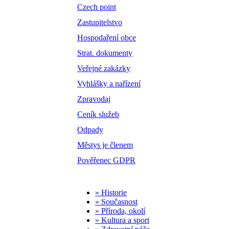
Czech point
Zastupitelstvo
Hospodaření obce
Strat. dokumenty
Veřejné zakázky
Vyhlášky a nařízení
Zpravodaj
Ceník služeb
Odpady
Městys je členem
Pověřenec GDPR
» Historie
» Současnost
» Příroda, okolí
» Kultura a sport