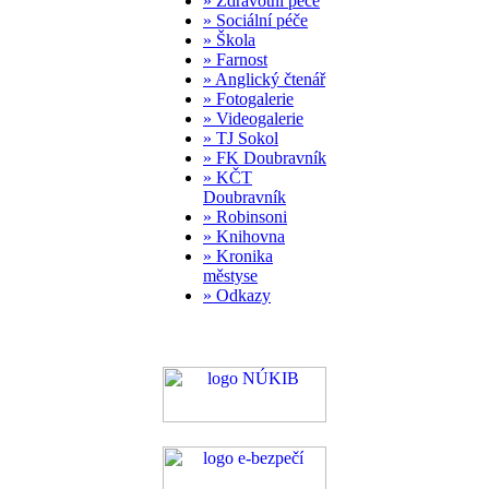
» Zdravotní péče
» Sociální péče
» Škola
» Farnost
» Anglický čtenář
» Fotogalerie
» Videogalerie
» TJ Sokol
» FK Doubravník
» KČT
Doubravník
» Robinsoni
» Knihovna
» Kronika
městyse
» Odkazy