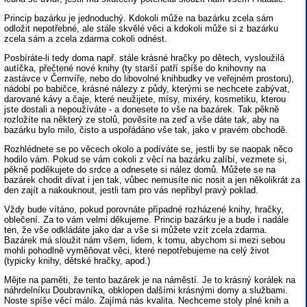
Princip bazárku je jednoduchý. Kdokoli může na bazárku zcela sám
odložit nepotřebné, ale stále skvělé věci a kdokoli může si z bazárku
zcela sám a zcela zdarma cokoli odnést.
Posbíráte-li tedy doma např. stále krásné hračky po dětech, vysloužilá
autíčka, přečtené nové knihy (ty starší patří spíše do knihovny na
zastávce v Černvíře, nebo do libovolné knihbudky ve veřejném prostoru),
nádobí po babičce, krásné nálezy z půdy, kterými se nechcete zabývat,
darované kávy a čaje, které neužijete, mísy, mixéry, kosmetiku, kterou
jste dostali a nepoužíváte - a donesete to vše na bazárek. Tak pěkně
rozložíte na některý ze stolů, pověsíte na zeď a vše dáte tak, aby na
bazárku bylo milo, čisto a uspořádáno vše tak, jako v pravém obchodě.
Rozhlédnete se po věcech okolo a podíváte se, jestli by se naopak něco
hodilo vám. Pokud se vám cokoli z věcí na bazárku zalíbí, vezmete si,
pěkně poděkujete do srdce a odnesete si nález domů. Můžete se na
bazárek chodit dívat i jen tak, vůbec nemusíte nic nosit a jen několikrát za
den zajít a nakouknout, jestli tam pro vás nepřibyl pravý poklad.
Vždy bude vítáno, pokud porovnáte případné rozházené knihy, hračky,
oblečení. Za to vám velmi děkujeme. Princip bazárku je a bude i nadále
ten, že vše odkládáte jako dar a vše si můžete vzít zcela zdarma.
Bazárek má sloužit nám všem, lidem, k tomu, abychom si mezi sebou
mohli pohodlně vyměňovat věci, které nepotřebujeme na celý život
(typicky knihy, dětské hračky, apod.)
Mějte na paměti, že tento bazárek je na náměstí. Je to krásný korálek na
náhrdelníku Doubravníka, obklopen dalšími krásnými domy a službami.
Noste spíše věcí málo. Zajímá nás kvalita. Nechceme stoly plné knih a