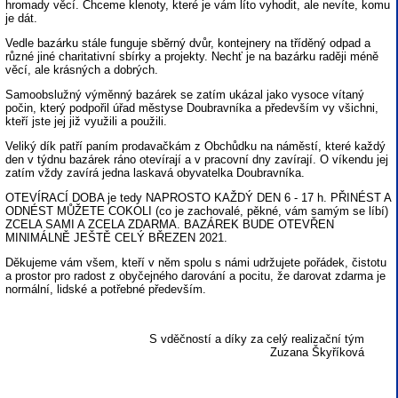
hromady věcí. Chceme klenoty, které je vám líto vyhodit, ale nevíte, komu
je dát.
Vedle bazárku stále funguje sběrný dvůr, kontejnery na tříděný odpad a
různé jiné charitativní sbírky a projekty. Nechť je na bazárku raději méně
věcí, ale krásných a dobrých.
Samoobslužný výměnný bazárek se zatím ukázal jako vysoce vítaný
počin, který podpořil úřad městyse Doubravníka a především vy všichni,
kteří jste jej již využili a použili.
Veliký dík patří paním prodavačkám z Obchůdku na náměstí, které každý
den v týdnu bazárek ráno otevírají a v pracovní dny zavírají. O víkendu jej
zatím vždy zavírá jedna laskavá obyvatelka Doubravníka.
OTEVÍRACÍ DOBA je tedy NAPROSTO KAŽDÝ DEN 6 - 17 h. PŘINÉST A
ODNÉST MŮŽETE COKOLI (co je zachovalé, pěkné, vám samým se líbí)
ZCELA SAMI A ZCELA ZDARMA. BAZÁREK BUDE OTEVŘEN
MINIMÁLNĚ JEŠTĚ CELÝ BŘEZEN 2021.
Děkujeme vám všem, kteří v něm spolu s námi udržujete pořádek, čistotu
a prostor pro radost z obyčejného darování a pocitu, že darovat zdarma je
normální, lidské a potřebné především.
S vděčností a díky za celý realizační tým
Zuzana Škyříková