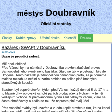
Doubravník
městys
Oficiální stránky
Články
Krátké zprávy
Úřední deska
Kalendář
Menu
Bazárek (SWAP) v Doubravníku
13.04.2021
Bazar je proudící radost.
Milí spoluobčané.
Před Vánoci byl na náměstí v Doubravníku otevřen zkušební provoz
Samoobslužného výměnného bazárku. Stalo se tak v prostorách bývalé
Drogerie. Tento bazárek je zdrobnělinou označován proto, že je poměrně
malého rozsahu a nečiní si zatím ambice na police plné krásných
starodávných kousků.
Bazárek byl poprvé otevřen týden před Vánoci, každý den od 6 do 17 h, a
to hlavně díky obrovské ochotě paních prodavaček z Potravin v téměř
vedlejším vchodě. V předvánočním týdnu zářil pěknými věcmi, které se
často obměňovaly a zdálo se tak, že naprosto plní svůj účel.
Přes vánoční svátky byl uzavřen a v lednu opět otevřen s tím, že na konci
ledna se uvidí, jestli má skutečný potenciál sloužit nám všem i nadále.