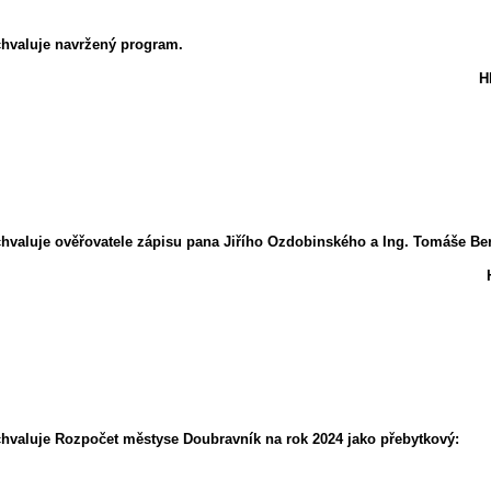
chvaluje navržený program.
H
chvaluje ověřovatele zápisu pana Jiřího Ozdobinského a Ing. Tomáše Be
chvaluje Rozpočet městyse Doubravník na rok 2024 jako přebytkový: