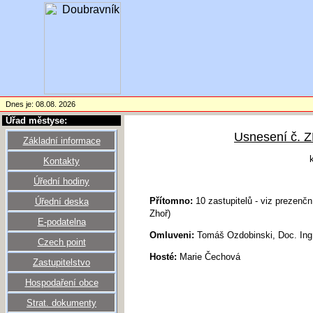
Dnes je: 08.08. 2026
Úřad městyse:
Usnesení č.
Základní informace
Kontakty
Úřední hodiny
Přítomno:
10 zastupitelů - viz prezenční
Úřední deska
Zhoř)
E-podatelna
Omluveni:
Tomáš Ozdobinski, Doc. Ing.
Czech point
Hosté:
Marie Čechová
Zastupitelstvo
Hospodaření obce
Strat. dokumenty