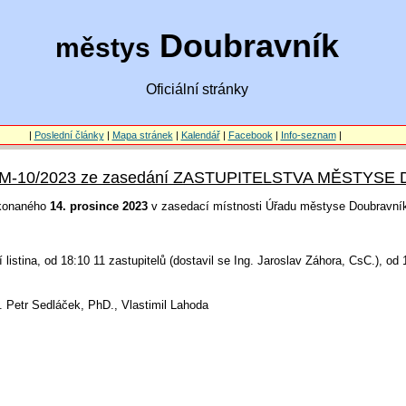
Doubravník
městys
Oficiální stránky
|
Poslední články
|
Mapa stránek
|
Kalendář
|
Facebook
|
Info-seznam
|
 ZM-10/2023 ze zasedání ZASTUPITELSTVA MĚSTYS
konaného
14. prosince 2023
v zasedací místnosti Úřadu městyse Doubravní
 listina, od 18:10 11 zastupitelů (dostavil se Ing. Jaroslav Záhora, CsC.), od
 Petr Sedláček, PhD., Vlastimil Lahoda