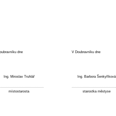
oubravníku dne
V Doubravníku dne
Ing. Miroslav Truhlář
Ing. Barbora Šenkyříková
...........................................
..........................................
místostarosta
starostka městyse