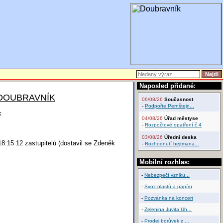
Naposled přidané:
E DOUBRAVNÍK
06/08/26
Současnost
-
Podpořte Pernštejn...
k
04/08/26
Úřad městyse
-
Rozpočtové opatření č.4
03/08/26
Úřední deska
 18:15 12 zastupitelů (dostavil se Zdeněk
-
Rozhodnutí hejtmana...
Mobilní rozhlas:
-
Nebezpečí vzniku...
-
Svoz plastů a papíru
-
Pozvánka na koncert
-
Zelenina Juvita Uh...
-
Prodej borůvek z ...