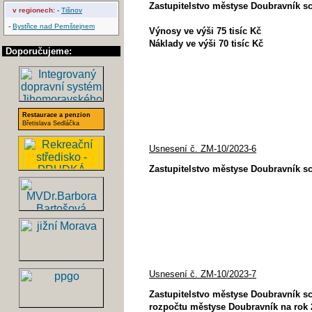
Zastupitelstvo městyse Doubravník sc
v regionech:
-
Tišnov
-
Bystřice nad Pernštejnem
Výnosy ve výši 75 tisíc Kč
Náklady ve výši 70 tisíc Kč
Doporučujeme:
Restaurace a penzion
Břetislava Sedláčka
Usnesení č. ZM-10/2023-6
Zastupitelstvo městyse Doubravník sc
Usnesení č. ZM-10/2023-7
Zastupitelstvo městyse Doubravník s
rozpočtu městyse Doubravník na rok 20