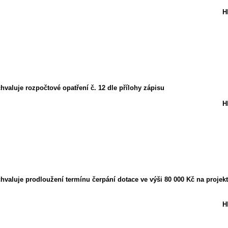
H
hvaluje rozpočtové opatření č. 12 dle přílohy zápisu
H
chvaluje prodloužení termínu čerpání dotace ve výši 80 000 Kč na proj
H