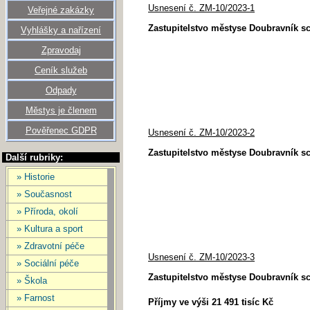
Usnesení č. ZM-10/2023-1
Veřejné zakázky
Zastupitelstvo městyse Doubravník s
Vyhlášky a nařízení
Zpravodaj
Ceník služeb
Odpady
Městys je členem
Pověřenec GDPR
Usnesení č. ZM-10/2023-2
Zastupitelstvo městyse Doubravník s
Další rubriky:
» Historie
» Současnost
» Příroda, okolí
» Kultura a sport
» Zdravotní péče
Usnesení č. ZM-10/2023-3
» Sociální péče
Zastupitelstvo městyse Doubravník s
» Škola
» Farnost
Příjmy ve výši 21 491 tisíc Kč