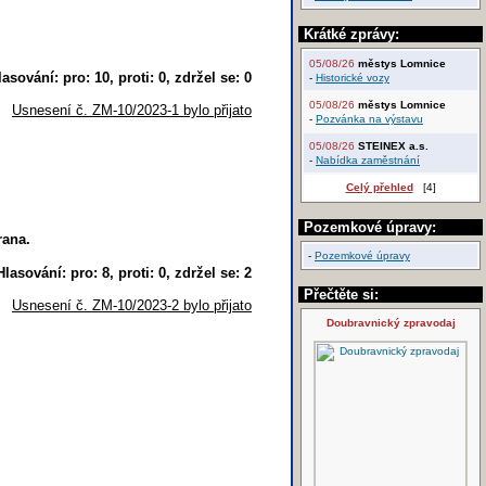
Krátké zprávy:
05/08/26
městys Lomnice
lasování: pro: 10, proti: 0, zdržel se: 0
-
Historické vozy
05/08/26
městys Lomnice
Usnesení č. ZM-10/2023-1 bylo přijato
-
Pozvánka na výstavu
05/08/26
STEINEX a.s.
-
Nabídka zaměstnání
Celý přehled
[4]
Pozemkové úpravy:
rana.
-
Pozemkové úpravy
Hlasování: pro: 8, proti: 0, zdržel se: 2
Přečtěte si:
Usnesení č. ZM-10/2023-2 bylo přijato
Doubravnický zpravodaj