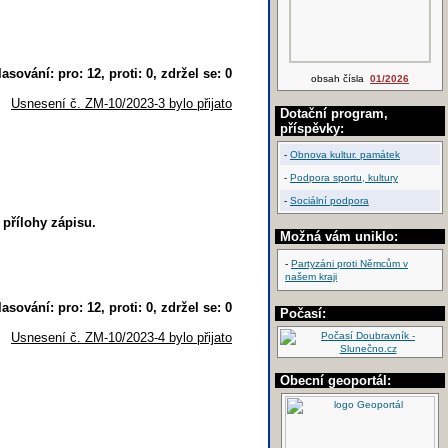
lasování: pro: 12, proti: 0, zdržel se: 0
obsah čísla
01/2026
Usnesení č. ZM-10/2023-3 bylo přijato
Dotační program,
příspěvky:
-
Obnova kultur. památek
-
Podpora sportu, kultury
-
Sociální podpora
přílohy zápisu.
Možná vám uniklo:
-
Partyzáni proti Němcům v
našem kraji
lasování: pro: 12, proti: 0, zdržel se: 0
Počasí:
Usnesení č. ZM-10/2023-4 bylo přijato
Obecní geoportál: