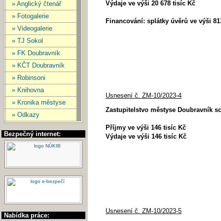
Výdaje ve výši 20 678 tisíc Kč
» Anglický čtenář
» Fotogalerie
Financování: splátky úvěrů ve výši 81
» Videogalerie
» TJ Sokol
» FK Doubravník
» KČT Doubravník
» Robinsoni
» Knihovna
Usnesení č. ZM-10/2023-4
» Kronika městyse
Zastupitelstvo městyse Doubravník sc
» Odkazy
Příjmy ve výši 146 tisíc Kč
Bezpečný internet:
Výdaje ve výši 146 tisíc Kč
Usnesení č. ZM-10/2023-5
Nabídka práce: