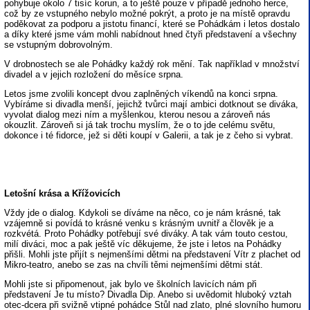
pohybuje okolo 7 tisíc korun, a to ještě pouze v případě jednoho herce,
což by ze vstupného nebylo možné pokrýt, a proto je na místě opravdu
poděkovat za podporu a jistotu financí, které se Pohádkám i letos dostalo
a díky které jsme vám mohli nabídnout hned čtyři představení a všechny
se vstupným dobrovolným.
V drobnostech se ale Pohádky každý rok mění. Tak například v množství
divadel a v jejich rozložení do měsíce srpna.
Letos jsme zvolili koncept dvou zaplněných víkendů na konci srpna.
Vybíráme si divadla menší, jejichž tvůrci mají ambici dotknout se diváka,
vyvolat dialog mezi ním a myšlenkou, kterou nesou a zároveň nás
okouzlit. Zároveň si já tak trochu myslím, že o to jde celému světu,
dokonce i té fidorce, jež si děti koupí v Galerii, a tak je z čeho si vybrat.
Letošní krása a Křížovicích
Vždy jde o dialog. Kdykoli se díváme na něco, co je nám krásné, tak
vzájemně si povídá to krásné venku s krásným uvnitř a člověk je a
rozkvétá. Proto Pohádky potřebují své diváky. A tak vám touto cestou,
milí diváci, moc a pak ještě víc děkujeme, že jste i letos na Pohádky
přišli. Mohli jste přijít s nejmenšími dětmi na představení Vítr z plachet od
Mikro-teatro, anebo se zas na chvíli těmi nejmenšími dětmi stát.
Mohli jste si připomenout, jak bylo ve školních lavicích nám při
představení Je tu místo? Divadla Dip. Anebo si uvědomit hluboký vztah
otec-dcera při svižně vtipné pohádce Stůl nad zlato, plné slovního humoru