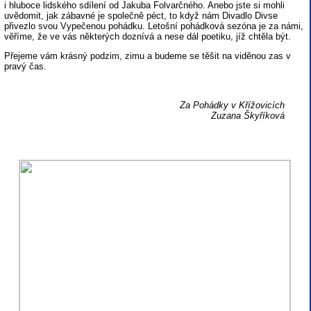
i hluboce lidského sdílení od Jakuba Folvarčného. Anebo jste si mohli
uvědomit, jak zábavné je společně péct, to když nám Divadlo Divse
přivezlo svou Vypečenou pohádku. Letošní pohádková sezóna je za námi,
věříme, že ve vás některých doznívá a nese dál poetiku, jíž chtěla být.
Přejeme vám krásný podzim, zimu a budeme se těšit na viděnou zas v
pravý čas.
Za Pohádky v Křížovicích
Zuzana Škyříková