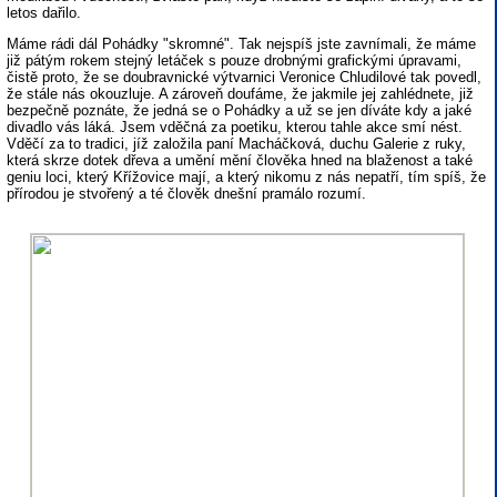
letos dařilo.
Máme rádi dál Pohádky "skromné". Tak nejspíš jste zavnímali, že máme
již pátým rokem stejný letáček s pouze drobnými grafickými úpravami,
čistě proto, že se doubravnické výtvarnici Veronice Chludilové tak povedl,
že stále nás okouzluje. A zároveň doufáme, že jakmile jej zahlédnete, již
bezpečně poznáte, že jedná se o Pohádky a už se jen díváte kdy a jaké
divadlo vás láká. Jsem vděčná za poetiku, kterou tahle akce smí nést.
Vděčí za to tradici, jíž založila paní Macháčková, duchu Galerie z ruky,
která skrze dotek dřeva a umění mění člověka hned na blaženost a také
geniu loci, který Křížovice mají, a který nikomu z nás nepatří, tím spíš, že
přírodou je stvořený a té člověk dnešní pramálo rozumí.