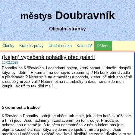
Doubravník
městys
Oficiální stránky
Články
Krátké zprávy
Úřední deska
Kalendář
Menu
(Nejen) vypečené pohádky před galerií
10.02.2025
Pohádky na Křížovicích. Legendární pojem, který pamatují dnešní dospělí,
když byli dětmi. Říkám si, na co nejvíc vzpomínají? Na konkrétní divadla
a představení? Nebo spíš na atmosféru a pohodu, kterou při nich společně
s dospělými zažívali? Nebo možná na trubičky a džus, co si zde mohli
koupit, jak už to tak děti mají …
Skromnost a tradice
Křížovice a Pohádky - zdají se občas tak malé, jak jeden korálek růžence
a tím i jsou. Jsou nádherným zastavením při tom, co je. Příroda je,
nebesa jsou a země je. A to něco nehmotného v nás a kolem nás je a
objímá každého z nás, když sejdeme se spolu v míru a pokoji. Jsou
modlitbou i vděčností, zvláště pak, když hlediště se zaplní diváky, a to se