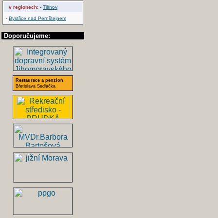
v regionech:
-
Tišnov
-
Bystřice nad Pernštejnem
Doporučujeme:
Restaurace a penzion
Břetislava Sedláčka