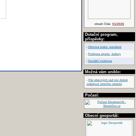
obsah čísla
01/2026
Dotační program,
příspěvky:
-
Obnova kultur. památek
-
Podpora sportu, kultury
-
Sociální podpora
Možná vám uniklo:
-
Pár obecných rad pro dobré
zvládnutí zimního období
Počasí:
Obecní geoportál: