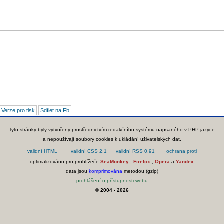
Verze pro tisk
Sdílet na Fb
Tyto stránky byly vytvořeny prostřednictvím redakčního systému napsaného v PHP jazyce
a nepoužívají soubory cookies k ukládání uživatelských dat.
optimalizováno pro prohlížeče
SeaMonkey
,
Firefox
,
Opera
a
Yandex
data jsou
komprimována
metodou (gzip)
prohlášení o přístupnosti webu
© 2004 - 2026