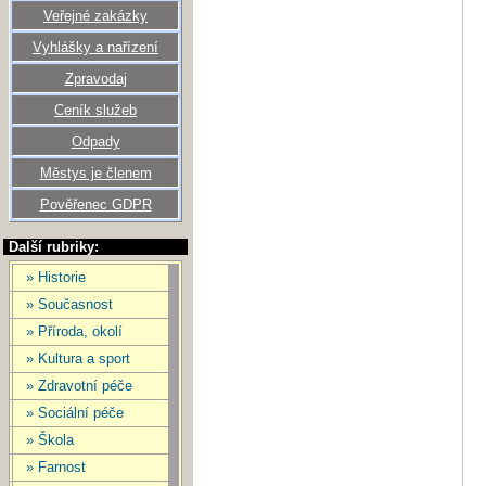
Veřejné zakázky
Vyhlášky a nařízení
Zpravodaj
Ceník služeb
Odpady
Městys je členem
Pověřenec GDPR
Další rubriky:
» Historie
» Současnost
» Příroda, okolí
» Kultura a sport
» Zdravotní péče
» Sociální péče
» Škola
» Farnost