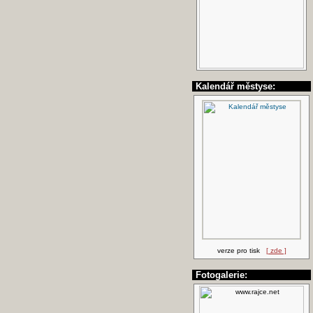
Kalendář městyse:
verze pro tisk
[ zde ]
Fotogalerie: