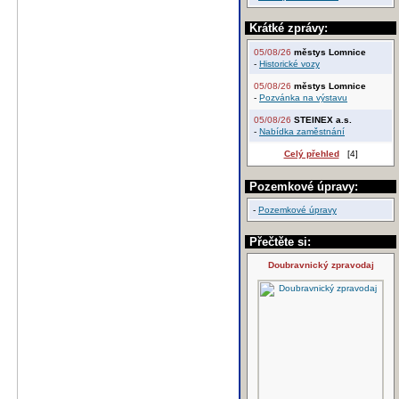
Krátké zprávy:
05/08/26
městys Lomnice
-
Historické vozy
05/08/26
městys Lomnice
-
Pozvánka na výstavu
05/08/26
STEINEX a.s.
-
Nabídka zaměstnání
Celý přehled
[4]
Pozemkové úpravy:
-
Pozemkové úpravy
Přečtěte si:
Doubravnický zpravodaj