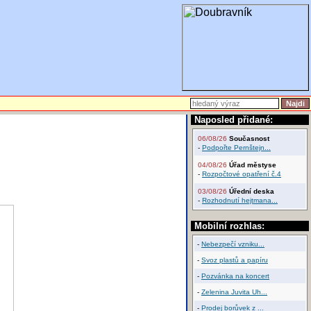
Naposled přidané:
06/08/26
Současnost
-
Podpořte Pernštejn...
04/08/26
Úřad městyse
-
Rozpočtové opatření č.4
03/08/26
Úřední deska
-
Rozhodnutí hejtmana...
Mobilní rozhlas:
-
Nebezpečí vzniku...
-
Svoz plastů a papíru
-
Pozvánka na koncert
-
Zelenina Juvita Uh...
-
Prodej borůvek z ...