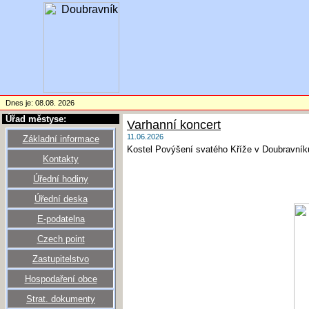
Dnes je: 08.08. 2026
Úřad městyse:
Varhanní koncert
11.06.2026
Základní informace
Kostel Povýšení svatého Kříže v Doubravník
Kontakty
Úřední hodiny
Úřední deska
E-podatelna
Czech point
Zastupitelstvo
Hospodaření obce
Strat. dokumenty