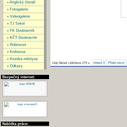
» Anglický čtenář
» Fotogalerie
» Videogalerie
» TJ Sokol
» FK Doubravník
» KČT Doubravník
» Robinsoni
» Knihovna
» Kronika městyse
ohlasů 0
Přidat názor
Celý článek | přečteno 275 x
» Odkazy
Bezpečný internet:
Nabídka práce: