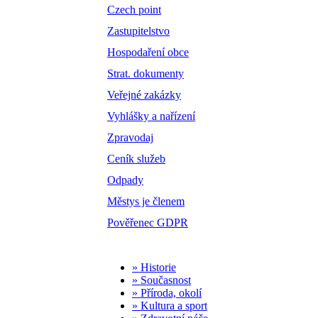
Czech point
Zastupitelstvo
Hospodaření obce
Strat. dokumenty
Veřejné zakázky
Vyhlášky a nařízení
Zpravodaj
Ceník služeb
Odpady
Městys je členem
Pověřenec GDPR
» Historie
» Současnost
» Příroda, okolí
» Kultura a sport