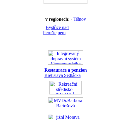
v regionech:
-
Tišnov
-
Bystřice nad
Pernštejnem
Restaurace a penzion
Břetislava Sedláčka