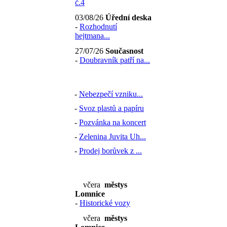
č.4
03/08/26
Úřední deska
-
Rozhodnutí
hejtmana...
27/07/26
Současnost
-
Doubravník patří na...
-
Nebezpečí vzniku...
-
Svoz plastů a papíru
-
Pozvánka na koncert
-
Zelenina Juvita Uh...
-
Prodej borůvek z ...
včera
městys
Lomnice
-
Historické vozy
včera
městys