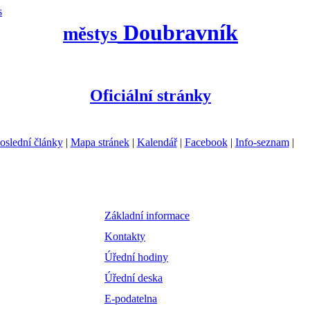
s
Doubravník
městys
Oficiální stránky
oslední články
|
Mapa stránek
|
Kalendář
|
Facebook
|
Info-seznam
|
Základní informace
Kontakty
Úřední hodiny
Úřední deska
E-podatelna