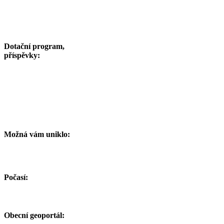
Dotační program,
příspěvky:
Možná vám uniklo:
Počasí:
Obecní geoportál: