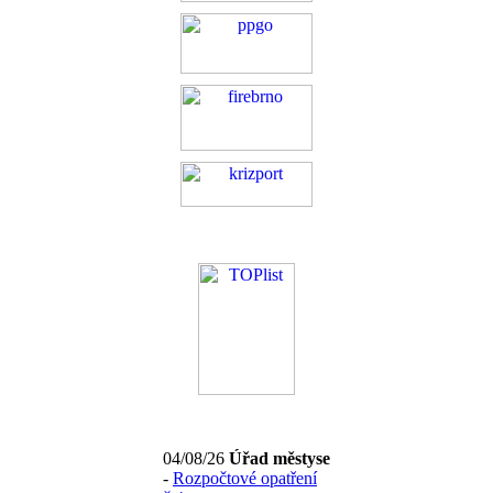
04/08/26
Úřad městyse
-
Rozpočtové opatření