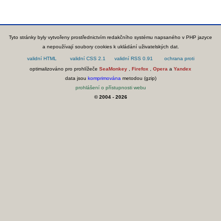
Tyto stránky byly vytvořeny prostřednictvím redakčního systému napsaného v PHP jazyce
a nepoužívají soubory cookies k ukládání uživatelských dat.
optimalizováno pro prohlížeče
SeaMonkey
,
Firefox
,
Opera
a
Yandex
data jsou
komprimována
metodou (gzip)
prohlášení o přístupnosti webu
© 2004 - 2026