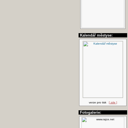
Kalendář městyse:
verze pro tisk
[ zde ]
Fotogalerie: