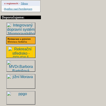
v regionech:
-
Tišnov
-
Bystřice nad Pernštejnem
Doporučujeme:
Restaurace a penzion
Břetislava Sedláčka