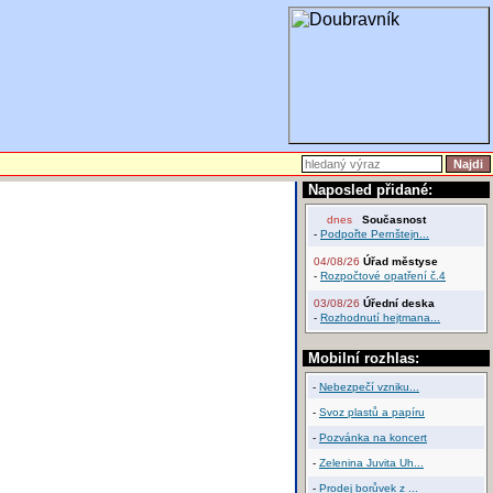
Naposled přidané:
dnes
Současnost
-
Podpořte Pernštejn...
04/08/26
Úřad městyse
-
Rozpočtové opatření č.4
03/08/26
Úřední deska
-
Rozhodnutí hejtmana...
Mobilní rozhlas:
-
Nebezpečí vzniku...
-
Svoz plastů a papíru
-
Pozvánka na koncert
-
Zelenina Juvita Uh...
-
Prodej borůvek z ...