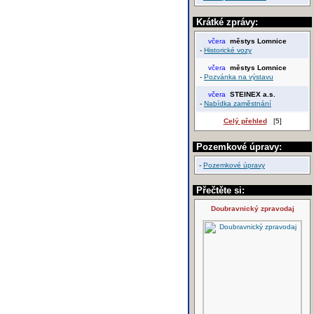
Krátké zprávy:
včera
městys Lomnice
-
Historické vozy
včera
městys Lomnice
-
Pozvánka na výstavu
včera
STEINEX a.s.
-
Nabídka zaměstnání
Celý přehled
[5]
Pozemkové úpravy:
-
Pozemkové úpravy
Přečtěte si:
Doubravnický zpravodaj