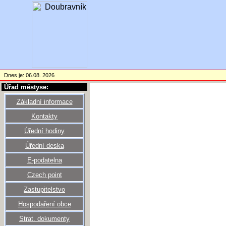
Dnes je: 06.08. 2026
Úřad městyse:
Základní informace
Kontakty
Úřední hodiny
Úřední deska
E-podatelna
Czech point
Zastupitelstvo
Hospodaření obce
Strat. dokumenty