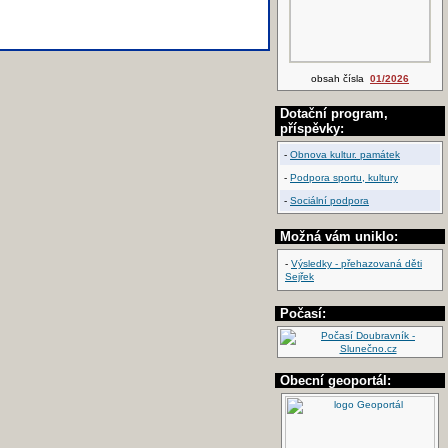
obsah čísla
01/2026
Dotační program,
příspěvky:
-
Obnova kultur. památek
-
Podpora sportu, kultury
-
Sociální podpora
Možná vám uniklo:
-
Výsledky - přehazovaná děti
Sejřek
Počasí:
Obecní geoportál: