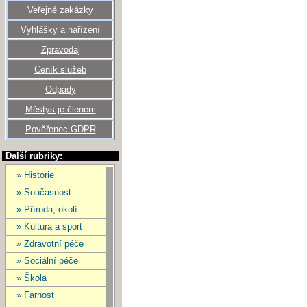
Veřejné zakázky
Vyhlášky a nařízení
Zpravodaj
Ceník služeb
Odpady
Městys je členem
Pověřenec GDPR
Další rubriky:
» Historie
» Současnost
» Příroda, okolí
» Kultura a sport
» Zdravotní péče
» Sociální péče
» Škola
» Farnost