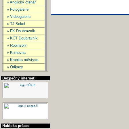
» Anglický čtenář
» Fotogalerie
» Videogalerie
» TJ Sokol
» FK Doubravník
» KČT Doubravník
» Robinsoni
» Knihovna
» Kronika městyse
» Odkazy
Bezpečný internet:
Nabídka práce: