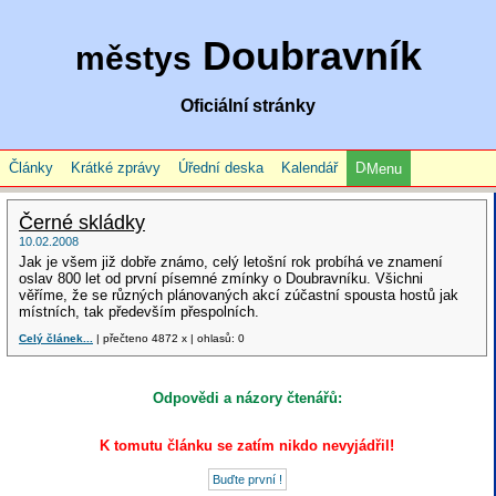
Doubravník
městys
Oficiální stránky
Články
Krátké zprávy
Úřední deska
Kalendář
Menu
Černé skládky
10.02.2008
Jak je všem již dobře známo, celý letošní rok probíhá ve znamení
oslav 800 let od první písemné zmínky o Doubravníku. Všichni
věříme, že se různých plánovaných akcí zúčastní spousta hostů jak
místních, tak především přespolních.
Celý článek...
| přečteno 4872 x | ohlasů: 0
Odpovědi a názory čtenářů:
K tomutu článku se zatím nikdo nevyjádřil!