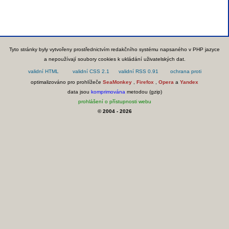
Tyto stránky byly vytvořeny prostřednictvím redakčního systému napsaného v PHP jazyce
a nepoužívají soubory cookies k ukládání uživatelských dat.
optimalizováno pro prohlížeče
SeaMonkey
,
Firefox
,
Opera
a
Yandex
data jsou
komprimována
metodou (gzip)
prohlášení o přístupnosti webu
© 2004 - 2026