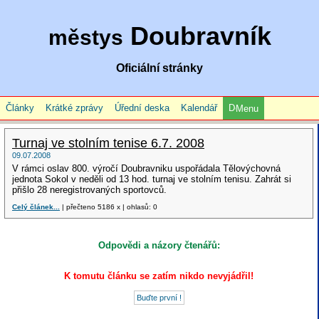
Doubravník
městys
Oficiální stránky
Články
Krátké zprávy
Úřední deska
Kalendář
Menu
Turnaj ve stolním tenise 6.7. 2008
09.07.2008
V rámci oslav 800. výročí Doubravniku uspořádala Tělovýchovná
jednota Sokol v neděli od 13 hod. turnaj ve stolním tenisu. Zahrát si
přišlo 28 neregistrovaných sportovců.
Celý článek...
| přečteno 5186 x | ohlasů: 0
Odpovědi a názory čtenářů:
K tomutu článku se zatím nikdo nevyjádřil!