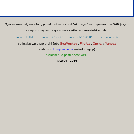
Tyto stránky byly vytvořeny prostřednictvím redakčního systému napsaného v PHP jazyce
a nepoužívají soubory cookies k ukládání uživatelských dat.
optimalizováno pro prohlížeče
SeaMonkey
,
Firefox
,
Opera
a
Yandex
data jsou
komprimována
metodou (gzip)
prohlášení o přístupnosti webu
© 2004 - 2026