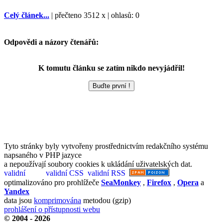
Celý článek...
| přečteno 3512 x | ohlasů: 0
Odpovědi a názory čtenářů:
K tomutu článku se zatím nikdo nevyjádřil!
Tyto stránky byly vytvořeny prostřednictvím redakčního systému
napsaného v PHP jazyce
a nepoužívají soubory cookies k ukládání uživatelských dat.
optimalizováno pro prohlížeče
SeaMonkey
,
Firefox
,
Opera
a
Yandex
data jsou
komprimována
metodou (gzip)
prohlášení o přístupnosti webu
© 2004 - 2026