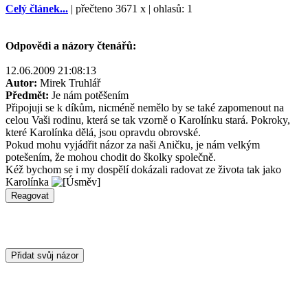
Celý článek...
| přečteno 3671 x | ohlasů: 1
Odpovědi a názory čtenářů:
12.06.2009 21:08:13
Autor:
Mirek Truhlář
Předmět:
Je nám potěšením
Připojuji se k díkům, nicméně nemělo by se také zapomenout na
celou Vaši rodinu, která se tak vzorně o Karolínku stará. Pokroky,
které Karolínka dělá, jsou opravdu obrovské.
Pokud mohu vyjádřit názor za naši Aničku, je nám velkým
potešením, že mohou chodit do školky společně.
Kéž bychom se i my dospělí dokázali radovat ze života tak jako
Karolínka