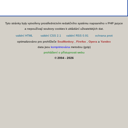
Tyto stránky byly vytvořeny prostřednictvím redakčního systému napsaného v PHP jazyce
a nepoužívají soubory cookies k ukládání uživatelských dat.
optimalizováno pro prohlížeče
SeaMonkey
,
Firefox
,
Opera
a
Yandex
data jsou
komprimována
metodou (gzip)
prohlášení o přístupnosti webu
© 2004 - 2026