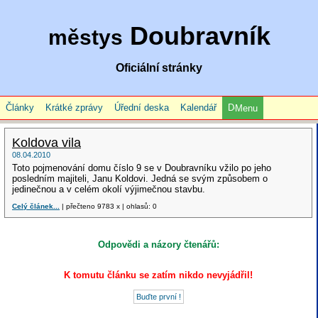
Doubravník
městys
Oficiální stránky
Články
Krátké zprávy
Úřední deska
Kalendář
Menu
Koldova vila
08.04.2010
Toto pojmenování domu číslo 9 se v Doubravníku vžilo po jeho
posledním majiteli, Janu Koldovi. Jedná se svým způsobem o
jedinečnou a v celém okolí výjimečnou stavbu.
Celý článek...
| přečteno 9783 x | ohlasů: 0
Odpovědi a názory čtenářů:
K tomutu článku se zatím nikdo nevyjádřil!