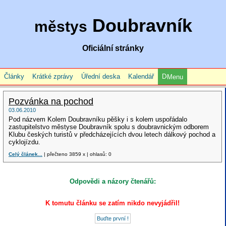
Doubravník
městys
Oficiální stránky
Články
Krátké zprávy
Úřední deska
Kalendář
Menu
Pozvánka na pochod
03.06.2010
Pod názvem Kolem Doubravníku pěšky i s kolem uspořádalo
zastupitelstvo městyse Doubravník spolu s doubravnickým odborem
Klubu českých turistů v předcházejících dvou letech dálkový pochod a
cyklojízdu.
Celý článek...
| přečteno 3859 x | ohlasů: 0
Odpovědi a názory čtenářů:
K tomutu článku se zatím nikdo nevyjádřil!