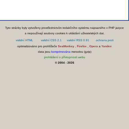
Tyto stránky byly vytvořeny prostřednictvím redakčního systému napsaného v PHP jazyce
a nepoužívají soubory cookies k ukládání uživatelských dat.
optimalizováno pro prohlížeče
SeaMonkey
,
Firefox
,
Opera
a
Yandex
data jsou
komprimována
metodou (gzip)
prohlášení o přístupnosti webu
© 2004 - 2026