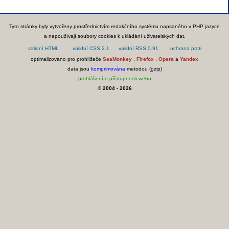
Tyto stránky byly vytvořeny prostřednictvím redakčního systému napsaného v PHP jazyce
a nepoužívají soubory cookies k ukládání uživatelských dat.
optimalizováno pro prohlížeče
SeaMonkey
,
Firefox
,
Opera
a
Yandex
data jsou
komprimována
metodou (gzip)
prohlášení o přístupnosti webu
© 2004 - 2026