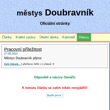
Doubravník
městys
Oficiální stránky
Články
Krátké zprávy
Úřední deska
Kalendář
Menu
Pracovní příležitost
27.08.2010
Městys Doubravník přijme
Celý článek...
| přečteno 3491 x | ohlasů: 0
Odpovědi a názory čtenářů:
K tomutu článku se zatím nikdo nevyjádřil!