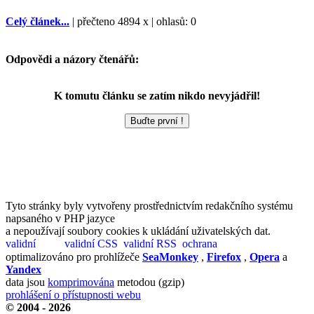
Celý článek...
| přečteno 4894 x | ohlasů: 0
Odpovědi a názory čtenářů:
K tomutu článku se zatím nikdo nevyjádřil!
Tyto stránky byly vytvořeny prostřednictvím redakčního systému
napsaného v PHP jazyce
a nepoužívají soubory cookies k ukládání uživatelských dat.
optimalizováno pro prohlížeče
SeaMonkey
,
Firefox
,
Opera
a
Yandex
data jsou
komprimována
metodou (gzip)
prohlášení o přístupnosti webu
© 2004 - 2026