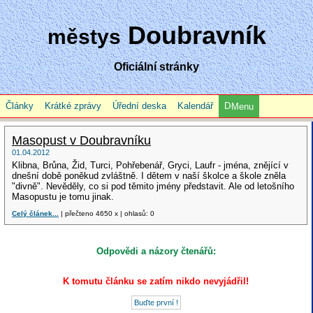
Doubravník
městys
Oficiální stránky
Články
Krátké zprávy
Úřední deska
Kalendář
Menu
Masopust v Doubravníku
01.04.2012
Klibna, Brůna, Žid, Turci, Pohřebenář, Gryci, Laufr - jména, znějící v
dnešní době poněkud zvláštně. I dětem v naší školce a škole zněla
"divně". Nevěděly, co si pod těmito jmény představit. Ale od letošního
Masopustu je tomu jinak.
Celý článek...
| přečteno 4650 x | ohlasů: 0
Odpovědi a názory čtenářů:
K tomutu článku se zatím nikdo nevyjádřil!