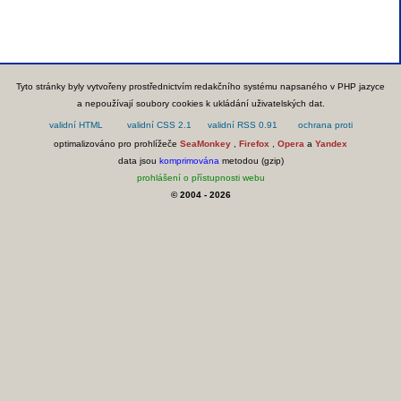
Tyto stránky byly vytvořeny prostřednictvím redakčního systému napsaného v PHP jazyce
a nepoužívají soubory cookies k ukládání uživatelských dat.
optimalizováno pro prohlížeče
SeaMonkey
,
Firefox
,
Opera
a
Yandex
data jsou
komprimována
metodou (gzip)
prohlášení o přístupnosti webu
© 2004 - 2026