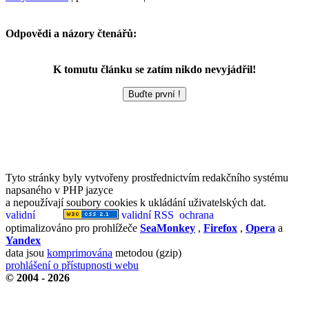
Odpovědi a názory čtenářů:
K tomutu článku se zatím nikdo nevyjádřil!
Tyto stránky byly vytvořeny prostřednictvím redakčního systému
napsaného v PHP jazyce
a nepoužívají soubory cookies k ukládání uživatelských dat.
optimalizováno pro prohlížeče
SeaMonkey
,
Firefox
,
Opera
a
Yandex
data jsou
komprimována
metodou (gzip)
prohlášení o přístupnosti webu
© 2004 - 2026