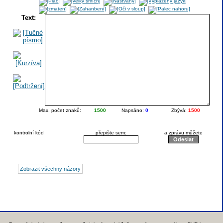
Text:
Max. počet znaků:
1500
Napsáno:
0
Zbývá:
1500
kontrolní kód
přepište sem:
a zprávu můžete