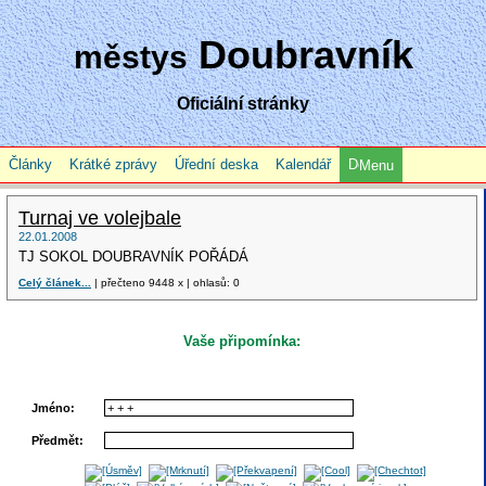
Doubravník
městys
Oficiální stránky
Články
Krátké zprávy
Úřední deska
Kalendář
Menu
Turnaj ve volejbale
22.01.2008
TJ SOKOL DOUBRAVNÍK POŘÁDÁ
Celý článek...
| přečteno 9448 x | ohlasů: 0
Vaše připomínka:
Jméno:
Předmět: