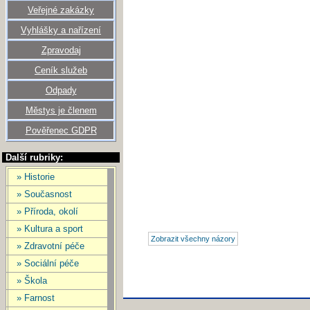
Veřejné zakázky
Vyhlášky a nařízení
Zpravodaj
Ceník služeb
Odpady
Městys je členem
Pověřenec GDPR
Další rubriky:
» Historie
» Současnost
» Příroda, okolí
» Kultura a sport
» Zdravotní péče
» Sociální péče
» Škola
» Farnost