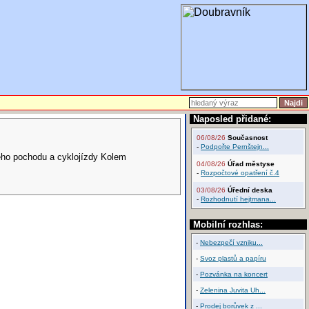
Naposled přidané:
06/08/26
Současnost
-
Podpořte Pernštejn...
vého pochodu a cyklojízdy Kolem
04/08/26
Úřad městyse
-
Rozpočtové opatření č.4
03/08/26
Úřední deska
-
Rozhodnutí hejtmana...
Mobilní rozhlas:
-
Nebezpečí vzniku...
-
Svoz plastů a papíru
-
Pozvánka na koncert
-
Zelenina Juvita Uh...
-
Prodej borůvek z ...