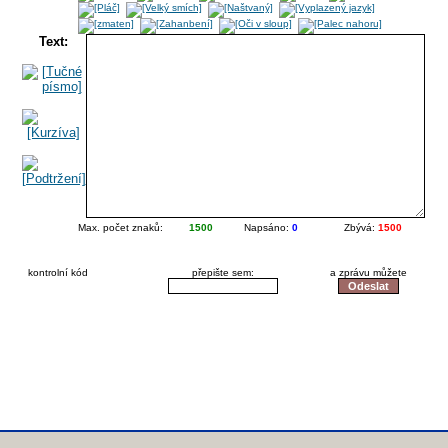
Text:
Max. počet znaků:
1500
Napsáno:
0
Zbývá:
1500
kontrolní kód
přepište sem:
a zprávu můžete