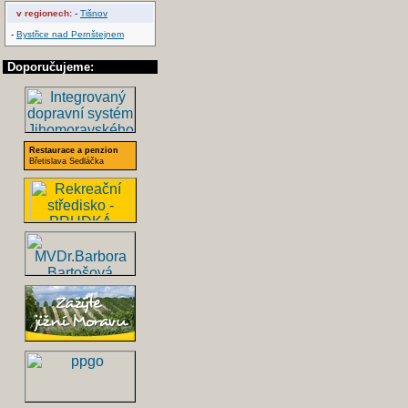
v regionech:
-
Tišnov
-
Bystřice nad Pernštejnem
Doporučujeme:
Restaurace a penzion
Břetislava Sedláčka