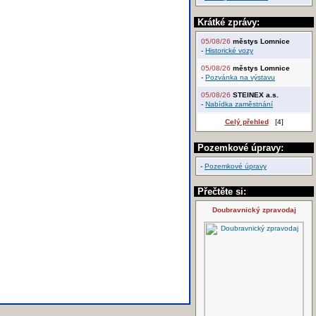
Krátké zprávy:
05/08/26
městys Lomnice
-
Historické vozy
05/08/26
městys Lomnice
-
Pozvánka na výstavu
05/08/26
STEINEX a.s.
-
Nabídka zaměstnání
Celý přehled
[4]
Pozemkové úpravy:
-
Pozemkové úpravy
Přečtěte si:
Doubravnický zpravodaj