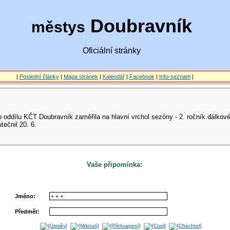
Doubravník
městys
Oficiální stránky
|
Poslední články
|
Mapa stránek
|
Kalendář
|
Facebook
|
Info-seznam
|
ho oddílu KČT Doubravník zaměřila na hlavní vrchol sezóny - 2. ročník dálko
tečnil 20. 6.
Vaše připomínka:
Jméno:
Předmět: