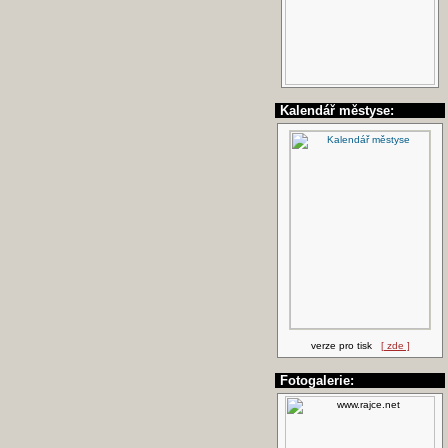
Kalendář městyse:
verze pro tisk
[ zde ]
Fotogalerie: