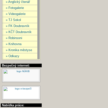
» Anglický čtenář
» Fotogalerie
» Videogalerie
» TJ Sokol
» FK Doubravník
» KČT Doubravník
» Robinsoni
» Knihovna
» Kronika městyse
» Odkazy
Bezpečný internet:
Nabídka práce: