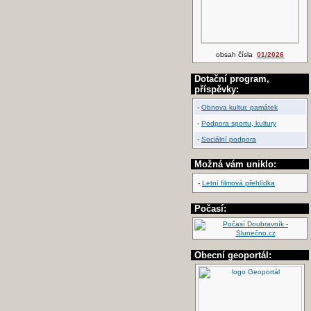
obsah čísla
01/2026
Dotační program,
příspěvky:
-
Obnova kultur. památek
-
Podpora sportu, kultury
-
Sociální podpora
Možná vám uniklo:
-
Letní filmová přehlídka
Počasí:
Obecní geoportál: