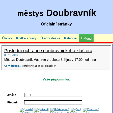
Doubravník
městys
Oficiální stránky
Články
Krátké zprávy
Úřední deska
Kalendář
Menu
Poslední ochránce doubravnického kláštera
03.10.2016
Městys Doubravník Vás zve v sobotu 8. října v 17:00 hodin na
Celý článek...
| přečteno 2546 x | ohlasů: 0
Vaše připomínka:
Jméno:
Předmět: