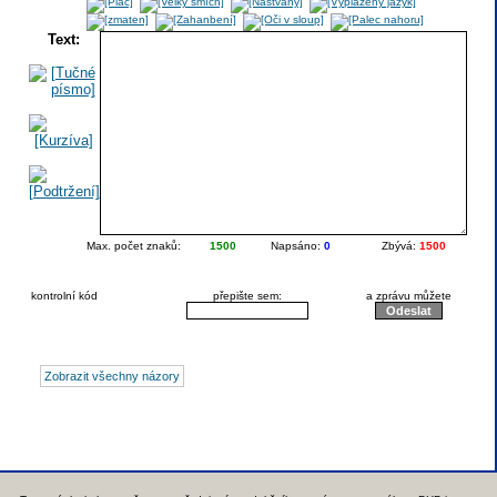
Text:
Max. počet znaků:
1500
Napsáno:
0
Zbývá:
1500
kontrolní kód
přepište sem:
a zprávu můžete