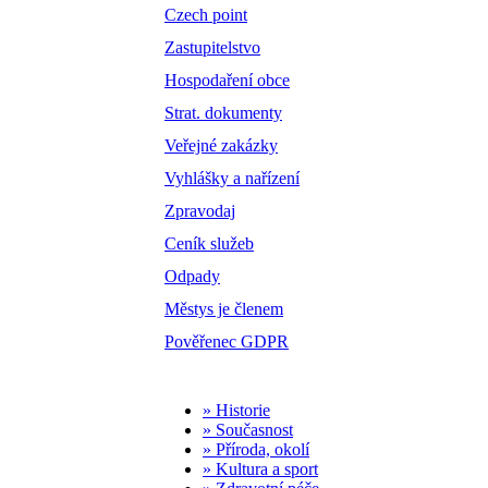
Czech point
Zastupitelstvo
Hospodaření obce
Strat. dokumenty
Veřejné zakázky
Vyhlášky a nařízení
Zpravodaj
Ceník služeb
Odpady
Městys je členem
Pověřenec GDPR
» Historie
» Současnost
» Příroda, okolí
» Kultura a sport