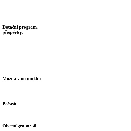
Dotační program,
příspěvky:
Možná vám uniklo:
Počasí:
Obecní geoportál: