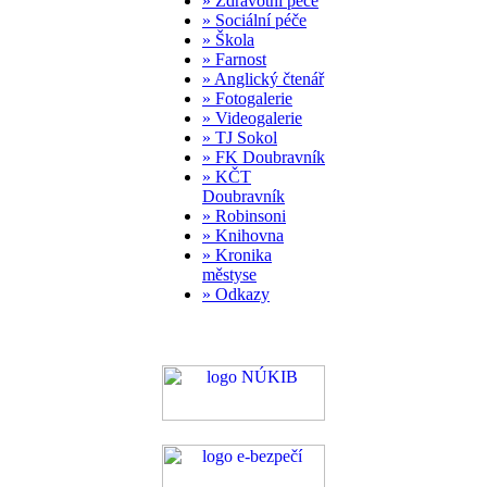
» Zdravotní péče
» Sociální péče
» Škola
» Farnost
» Anglický čtenář
» Fotogalerie
» Videogalerie
» TJ Sokol
» FK Doubravník
» KČT
Doubravník
» Robinsoni
» Knihovna
» Kronika
městyse
» Odkazy