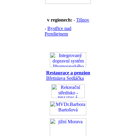
v regionech:
-
Tišnov
-
Bystřice nad
Pernštejnem
Restaurace a penzion
Břetislava Sedláčka