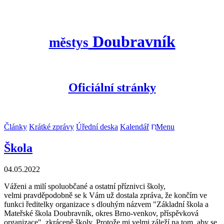
Doubravník
městys
Oficiální stránky
Články
Krátké zprávy
Úřední deska
Kalendář
Menu
Škola
04.05.2022
Váženi a milí spoluobčané a ostatní příznivci školy,
velmi pravděpodobně se k Vám už dostala zpráva, že končím ve
funkci ředitelky organizace s dlouhým názvem "Základní škola a
Mateřské škola Doubravník, okres Brno-venkov, příspěvková
organizace", zkráceně školy. Protože mi velmi záleží na tom, aby se