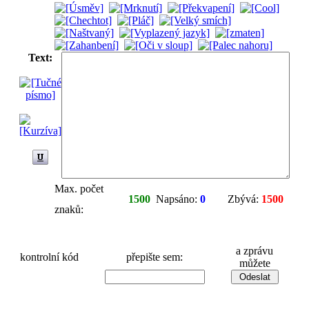
Text:
Max. počet
1500
Napsáno:
0
Zbývá:
1500
znaků:
a zprávu
kontrolní kód
přepište sem:
můžete