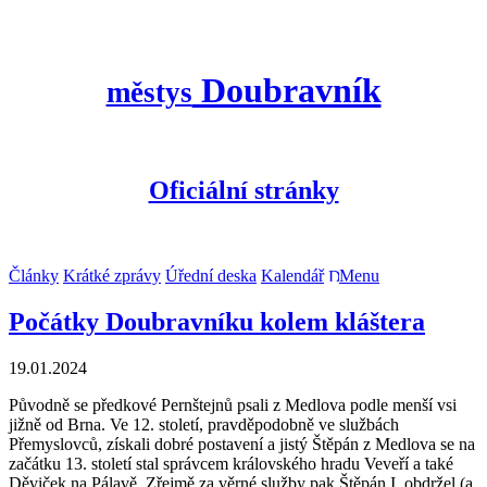
Doubravník
městys
Oficiální stránky
Články
Krátké zprávy
Úřední deska
Kalendář
Menu
Počátky Doubravníku kolem kláštera
19.01.2024
Původně se předkové Pernštejnů psali z Medlova podle menší vsi
jižně od Brna. Ve 12. století, pravděpodobně ve službách
Přemyslovců, získali dobré postavení a jistý Štěpán z Medlova se na
začátku 13. století stal správcem královského hradu Veveří a také
Děviček na Pálavě. Zřejmě za věrné služby pak Štěpán I. obdržel (a