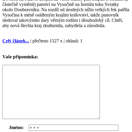
částečně vyměnil) panství na Vysočině na horním toku Svratky
okolo Doubravníku. Na rozdíl od úrodných nížin velkých řek patřila
Vysočina k méně osídleným krajům království, takže panovník
sledoval takovýmito dary věrným rodům i dlouhodobý cíl. Chtěl,
aby nová šlechta kraj zkulturnila, zabydlela a zúrodnila.
Celý článek...
| přečteno 1527 x | ohlasů: 1
Vaše připomínka:
Jméno: