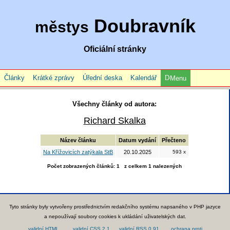
Doubravník
městys
Oficiální stránky
Články
Krátké zprávy
Úřední deska
Kalendář
Menu
Všechny články od autora:
Richard Skalka
Název článku
Datum vydání
Přečteno
Na Křížovicích zatýkala StB
20.10.2025
593 x
Počet zobrazených článků: 1 z celkem 1 nalezených
Tyto stránky byly vytvořeny prostřednictvím redakčního systému napsaného v PHP jazyce
a nepoužívají soubory cookies k ukládání uživatelských dat.