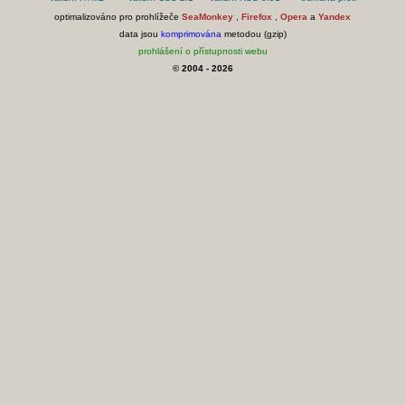
optimalizováno pro prohlížeče
SeaMonkey
,
Firefox
,
Opera
a
Yandex
data jsou
komprimována
metodou (gzip)
prohlášení o přístupnosti webu
© 2004 - 2026