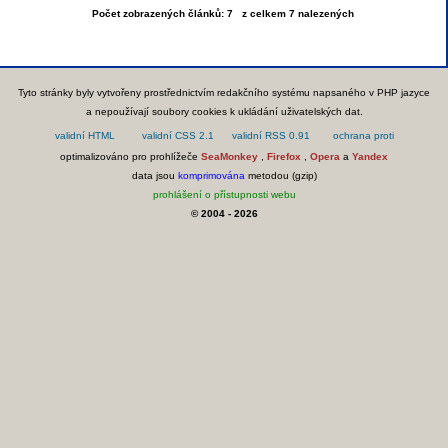
Počet zobrazených článků: 7 z celkem 7 nalezených
Tyto stránky byly vytvořeny prostřednictvím redakčního systému napsaného v PHP jazyce
a nepoužívají soubory cookies k ukládání uživatelských dat.
optimalizováno pro prohlížeče
SeaMonkey
,
Firefox
,
Opera
a
Yandex
data jsou
komprimována
metodou (gzip)
prohlášení o přístupnosti webu
© 2004 - 2026