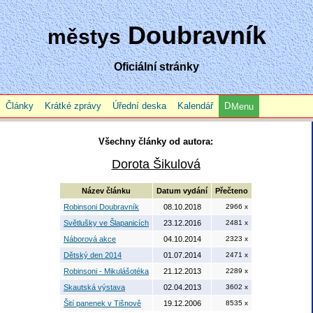
Doubravník
městys
Oficiální stránky
Články
Krátké zprávy
Úřední deska
Kalendář
Menu
Všechny články od autora:
Dorota Šikulová
Název článku
Datum vydání
Přečteno
Robinsoni Doubravník
08.10.2018
2966 x
Světlušky ve Šlapanicích
23.12.2016
2481 x
Náborová akce
04.10.2014
2323 x
Dětský den 2014
01.07.2014
2471 x
Robinsoni - Mikulášotéka
21.12.2013
2289 x
Skautská výstava
02.04.2013
3602 x
Šití panenek v Tišnově
19.12.2006
8535 x