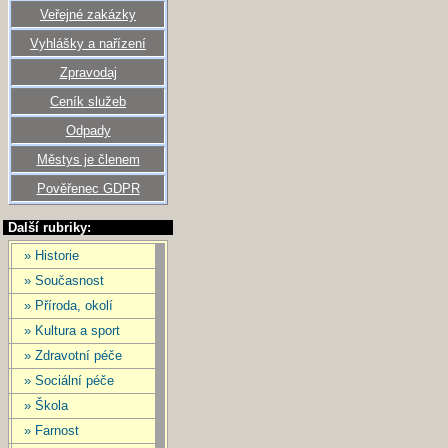
Veřejné zakázky
Vyhlášky a nařízení
Zpravodaj
Ceník služeb
Odpady
Městys je členem
Pověřenec GDPR
Další rubriky:
» Historie
» Současnost
» Příroda, okolí
» Kultura a sport
» Zdravotní péče
» Sociální péče
» Škola
» Farnost