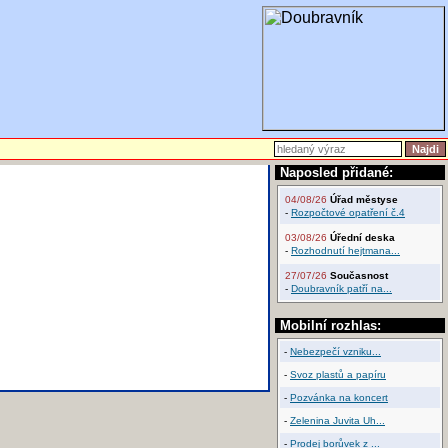
Naposled přidané:
04/08/26
Úřad městyse
-
Rozpočtové opatření č.4
03/08/26
Úřední deska
-
Rozhodnutí hejtmana...
27/07/26
Současnost
-
Doubravník patří na...
Mobilní rozhlas:
-
Nebezpečí vzniku...
-
Svoz plastů a papíru
-
Pozvánka na koncert
-
Zelenina Juvita Uh...
-
Prodej borůvek z ...