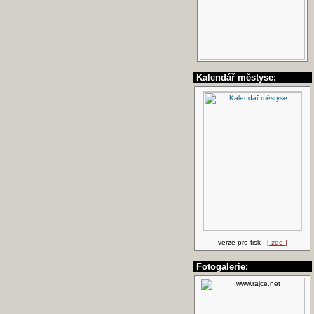
Kalendář městyse:
verze pro tisk
[ zde ]
Fotogalerie: