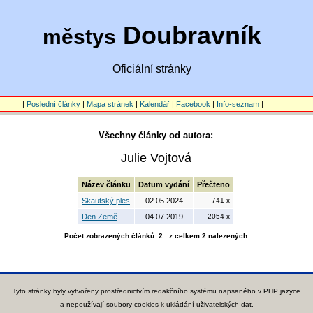
Doubravník
městys
Oficiální stránky
|
Poslední články
|
Mapa stránek
|
Kalendář
|
Facebook
|
Info-seznam
|
Všechny články od autora:
Julie Vojtová
Název článku
Datum vydání
Přečteno
Skautský ples
02.05.2024
741 x
Den Země
04.07.2019
2054 x
Počet zobrazených článků: 2 z celkem 2 nalezených
Tyto stránky byly vytvořeny prostřednictvím redakčního systému napsaného v PHP jazyce
a nepoužívají soubory cookies k ukládání uživatelských dat.