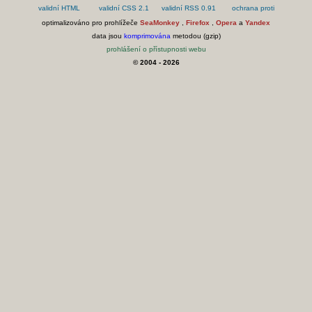
optimalizováno pro prohlížeče
SeaMonkey
,
Firefox
,
Opera
a
Yandex
data jsou
komprimována
metodou (gzip)
prohlášení o přístupnosti webu
© 2004 - 2026