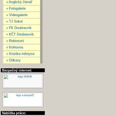
» Anglický čtenář
» Fotogalerie
» Videogalerie
» TJ Sokol
» FK Doubravník
» KČT Doubravník
» Robinsoni
» Knihovna
» Kronika městyse
» Odkazy
Bezpečný internet:
Nabídka práce: