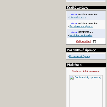
Krátké zprávy:
včera
městys Lomnice
-
Historické vozy
včera
městys Lomnice
-
Pozvánka na výstavu
včera
STEINEX a.s.
-
Nabídka zaměstnání
Celý přehled
[5]
Pozemkové úpravy:
-
Pozemkové úpravy
Přečtěte si:
Doubravnický zpravodaj