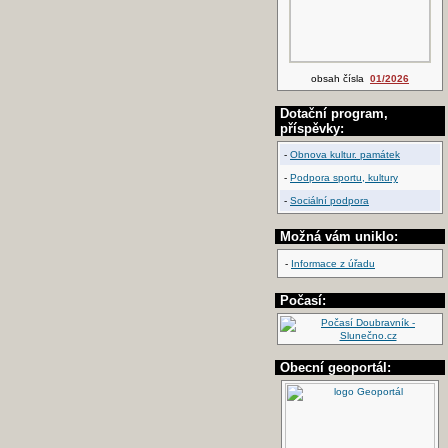
obsah čísla
01/2026
Dotační program,
příspěvky:
-
Obnova kultur. památek
-
Podpora sportu, kultury
-
Sociální podpora
Možná vám uniklo:
-
Informace z úřadu
Počasí:
Obecní geoportál: