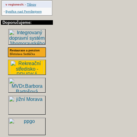
v regionech:
-
Tišnov
-
Bystřice nad Pernštejnem
Doporučujeme:
Restaurace a penzion
Břetislava Sedláčka