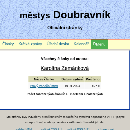
Doubravník
městys
Oficiální stránky
Články
Krátké zprávy
Úřední deska
Kalendář
Menu
Všechny články od autora:
Karolína Zemánková
Název článku
Datum vydání
Přečteno
Pravý vánoční mistr
19.01.2024
607 x
Počet zobrazených článků: 1 z celkem 1 nalezených
Tyto stránky byly vytvořeny prostřednictvím redakčního systému napsaného v PHP jazyce
a nepoužívají soubory cookies k ukládání uživatelských dat.