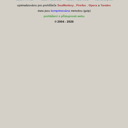
optimalizováno pro prohlížeče
SeaMonkey
,
Firefox
,
Opera
a
Yandex
data jsou
komprimována
metodou (gzip)
prohlášení o přístupnosti webu
© 2004 - 2026