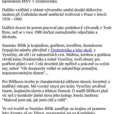
tajemníkem MNV v Doubravníku.
Dalšího vzdělání z oblasti výtvarného umění dosáhl dálkovým
studiem při Ústředním domě umělecké tvořivosti v Praze v letech
1956 - 1960.
Dalších dvacet let potom pracoval jako podnikový výtvarník v Tesle
Brno, než se v roce 1980 dočkal zaslouženého odpočinku a
důchodu.
Stanislav Bělík je krajinářem, grafikem, kreslířem, ilustrátorem
čerpajícím náměty převážně z
Doubravníka a jeho okolí
, z
Vysočiny, ale též i ze zahraničních cest. Malbou, kresbou a grafikou
chválí krásu Doubravníka a rodné Vysočiny, tvoří obrazy pro
potěšení přátel i své. Celá desetiletí jde trpělivě a pokorně za svými
sny, neboť "vše doopravdy veliké se uskutečňuje pomalým,
nepozorovatelným růstem"...
Pro Bělíkovu tvorbu je charakteristická sdělnost obrazů, kresebný a
malířský rukopis. Má vysoký smysl pro krásy Vysočiny utvářené
časem, krajinným rázem a lidskou činností. O malíři Bělíkovi platí
víc než o komkoliv jiném slova jeho kolegy Josefa Jambora:
"Maloval jsem tak, jak jsem cítil a viděl".
Ve své tvorbě se Stanislav Bělík zaměřuje na krajinu od pramene
řeky Svratky až po Tišnov, nezapomíná ani na Kunštátsko,