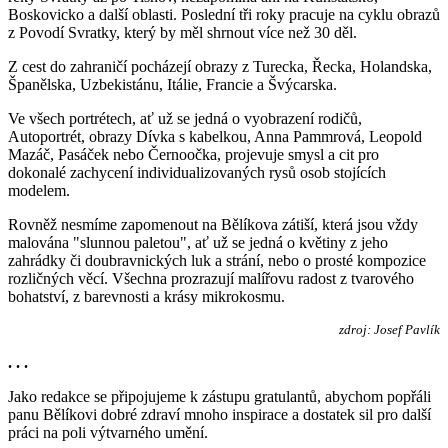
Boskovicko a další oblasti. Poslední tři roky pracuje na cyklu obrazů
z Povodí Svratky, který by měl shrnout více než 30 děl.
Z cest do zahraničí pocházejí obrazy z Turecka, Řecka, Holandska,
Španělska, Uzbekistánu, Itálie, Francie a Švýcarska.
Ve všech portrétech, ať už se jedná o vyobrazení rodičů,
Autoportrét, obrazy Dívka s kabelkou, Anna Pammrová, Leopold
Mazáč, Pasáček nebo Černoočka, projevuje smysl a cit pro
dokonalé zachycení individualizovaných rysů osob stojících
modelem.
Rovněž nesmíme zapomenout na Bělíkova zátiší, která jsou vždy
malována "slunnou paletou", ať už se jedná o květiny z jeho
zahrádky či doubravnických luk a strání, nebo o prosté kompozice
rozličných věcí. Všechna prozrazují malířovu radost z tvarového
bohatství, z barevnosti a krásy mikrokosmu.
zdroj: Josef Pavlík
. . .
Jako redakce se připojujeme k zástupu gratulantů, abychom popřáli
panu Bělíkovi dobré zdraví mnoho inspirace a dostatek sil pro další
práci na poli výtvarného umění.