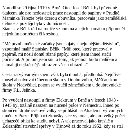
Narodil se 29.října 1919 v Brně. Otec Josef Bělík byl původně
tkalcem, ale pro nedostatek práce nastoupil do papírny v Prudké.
Maminka Terezie byla dcerou obuvníka, pracovala jako zemědělská
dělnice a později byla v domácnosti.
Stanislav Bělík rád na rodiče vzpomíná a jejich památku připomněl
nejedním portrétem či kresbou.
"Mé první umělecké začátky jsou spjaty s nejranějším dětstvím",
vzpomíná malíř Stanislav Bělík. "Můj otec, který pracoval v
papírně, mi nosil domů různé papíry, které jsem ihned stačil
počmárat. A přitom jsem snil o tom, jak jednou budu malířem a
namaluji nejkrásnější obraz ze všech obrazů..."
Cesta za výtvarným snem však byla dlouhá, předlouhá. Nejdříve
musel absolvovat Obecnou školu v Doubravníku, Měšťanskou
školu v Nedvědici, potom se vyučil zámečníkem u doubravnické
firmy F.L. Jelínka.
Po vyučení nastoupil u firmy Elektrum v Brně a v letech 1943 -
1945 byl totálně nasazen na nucené práce v Německu. Ihned po
skončení druhé světové války se přihlásil na Akademii výtvarných
umění v Praze. Přijímací zkoušky sice vykonal, ale pro velký počet
uchazečů přijat ke studiu nebyl. A tak pracoval jako kreslič u
Železniční stavební správy v Tišnově až do roku 1952, kdy se stal