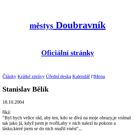
Doubravník
městys
Oficiální stránky
Články
Krátké zprávy
Úřední deska
Kalendář
Menu
Stanislav Bělík
18.10.2004
říká:
"Byl bych velice rád, aby ten, kdo se dívá na moje obrazy,je vnímal
tak jako já, když jsem je tvořil,aby v nich nalezl tu pokoru a
lásku,které jsem se do nich snažil vnést"...