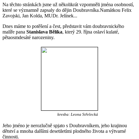
Na těchto stránkách jsme už několikrát vzpomněli jména osobností,
které se významně zapsaly do dějin Doubravníka.Namátkou Felix
Zavojski, Jan Kolda, MUDr. Jelínek...
Dnes máme to potěšení a čest, představit vám doubravnického
malíře pana
Stanislava Bělíka
, který 29. října oslaví kulaté,
pětaosmdesáté narozeniny.
kresba: Leona Střelecká
Jeho jméno je nerozlučně spjato s Doubravníkem, jeho krajinou
dětství a mnoha dalšími desetiletími plodného života a výtvarné
činnosti.