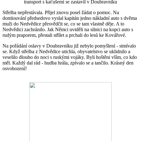
transport s kaťušemi se zastavil v Doubravníku
Střelba nepřestávala. Přijel znovu posel žádat o pomoc. Na
domlouvání předsedovo vyslal kapitán jedno nákladní auto s dvěma
muži do Nedvědice přesvědčit se, co se tam vlastně děje. A to
Nedvědici zachránilo. Jak Němci uviděli na silnici na kopci auto s
rudým praporem, přestali střílet a prchali do lesů ke Kovářové.
Na pořádání oslavy v Doubravníku již nebylo pomyšlení - stmívalo
se. Když střelba z Nedvědice utichla, obyvatelstvo se uklidnilo a
veselilo dlouho do noci s ruskými vojáky. Byli hoštěni vším, co kdo
měl. Každý dal rád - hudba hrála, zpívalo se a tančilo. Krásný den
osvobození!