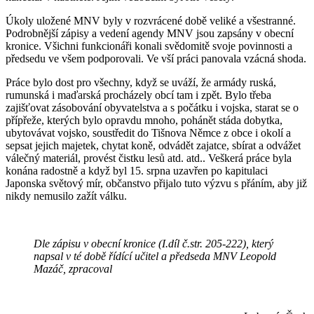
Úkoly uložené MNV byly v rozvrácené době veliké a všestranné.
Podrobnější zápisy a vedení agendy MNV jsou zapsány v obecní
kronice. Všichni funkcionáři konali svědomitě svoje povinnosti a
předsedu ve všem podporovali. Ve vší práci panovala vzácná shoda.
Práce bylo dost pro všechny, když se uváží, že armády ruská,
rumunská i maďarská procházely obcí tam i zpět. Bylo třeba
zajišťovat zásobování obyvatelstva a s počátku i vojska, starat se o
přípřeže, kterých bylo opravdu mnoho, pohánět stáda dobytka,
ubytovávat vojsko, soustředit do Tišnova Němce z obce i okolí a
sepsat jejich majetek, chytat koně, odvádět zajatce, sbírat a odvážet
válečný materiál, provést čistku lesů atd. atd.. Veškerá práce byla
konána radostně a když byl 15. srpna uzavřen po kapitulaci
Japonska světový mír, občanstvo přijalo tuto výzvu s přáním, aby již
nikdy nemusilo zažít válku.
Dle zápisu v obecní kronice (I.díl č.str. 205-222), který
napsal v té době řídící učitel a předseda MNV Leopold
Mazáč, zpracoval