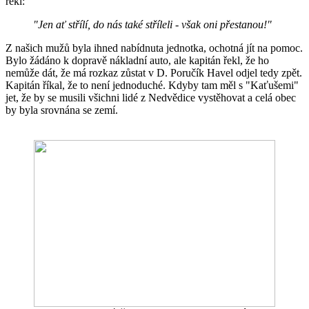
řekl:
"Jen ať střílí, do nás také stříleli - však oni přestanou!"
Z našich mužů byla ihned nabídnuta jednotka, ochotná jít na pomoc.
Bylo žádáno k dopravě nákladní auto, ale kapitán řekl, že ho
nemůže dát, že má rozkaz zůstat v D. Poručík Havel odjel tedy zpět.
Kapitán říkal, že to není jednoduché. Kdyby tam měl s "Kaťušemi"
jet, že by se musili všichni lidé z Nedvědice vystěhovat a celá obec
by byla srovnána se zemí.