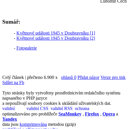
Lubomír Čech
Sumář:
-
Květnové události 1945 v Doubravníku [1]
-
Květnové události 1945 v Doubravníku [2]
-
Fotogalerie
Celý článek | přečteno 6.900 x
ohlasů 0
Přidat názor
Verze pro tisk
Sdílet na Fb
Tyto stránky byly vytvořeny prostřednictvím redakčního systému
napsaného v PHP jazyce
a nepoužívají soubory cookies k ukládání uživatelských dat.
optimalizováno pro prohlížeče
SeaMonkey
,
Firefox
,
Opera
a
Yandex
data jsou
komprimována
metodou (gzip)