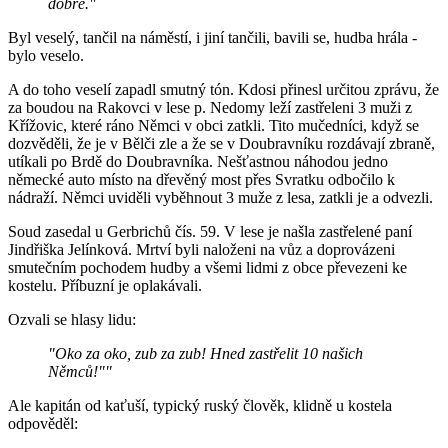
dobře."
Byl veselý, tančil na náměstí, i jiní tančili, bavili se, hudba hrála -
bylo veselo.
A do toho veselí zapadl smutný tón. Kdosi přinesl určitou zprávu, že
za boudou na Rakovci v lese p. Nedomy leží zastřeleni 3 muži z
Křížovic, které ráno Němci v obci zatkli. Tito mučedníci, když se
dozvěděli, že je v Bělči zle a že se v Doubravníku rozdávají zbraně,
utíkali po Brdě do Doubravníka. Nešťastnou náhodou jedno
německé auto místo na dřevěný most přes Svratku odbočilo k
nádraží. Němci uviděli vyběhnout 3 muže z lesa, zatkli je a odvezli.
Soud zasedal u Gerbrichů čís. 59. V lese je našla zastřelené paní
Jindřiška Jelínková. Mrtví byli naloženi na vůz a doprovázeni
smutečním pochodem hudby a všemi lidmi z obce převezeni ke
kostelu. Příbuzní je oplakávali.
Ozvali se hlasy lidu:
"Oko za oko, zub za zub! Hned zastřelit 10 našich
Němců!""
Ale kapitán od kaťuší, typický ruský člověk, klidně u kostela
odpověděl: