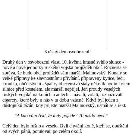
Krásný den osvobození!
Druhý den v osvobození vlasti 10. května krásně svítilo slunce -
nové a nové jednotky ruského vojska projížděli obcí. Roznesla se
zpráva, že bude obcí projíždět sám maršál Malinovský. Konaly se
velké přípravy ke slavnostnímu přivítání, připraveny kytice, řeči,
kronika, občerstvení - špalíry obecenstva stály několik hodin kolem
silnice před kostelem, ale maršál nepřijel. Jen proudy veselých
ruských vojáků na koních a autech - mávali, volali, rozhazovali
cigarety, které byly u nás v tu dobu vzácné. Když byl jeden z
důstojníků tázán, kdy přijede maršál Malinovský, usmál se a řekl:
"A kdo vám řekl, že tady pojede? To nikdo neví."
Celý den bylo rušno a veselo. Byli chytáni koně, kteří se, opuštěni
od svých pánů, potulovali po celém okolí.