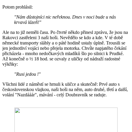
Potom prohlásil:
"Nám důstojníci nic neřeknou. Dnes v noci bude u nás
krvavá lázeň!"
Ale na to již neměli času. Po čtvrté někdo přinesl zprávu, že jsou na
Rakovci zastřeleni 3 naši hoši. Nevědělo se kdo a kde. V té době
německé transporty slábly a o páté hodině ustaly úplně. Trousili se
jen jednotliví vojáci nebo přejela motorka. Chvíle napjatého čekání
přicházela - mnoho nedočkavých mladíků šlo po silnici k Prudké.
Až konečně o ½ 18 hod. se ozvaly z uličky od nádraží radostné
výkřiky:
"Rusi jedou !"
Všichni lidé z náměstí se hrnuli k uličce a skutečně: Prvé auto s
československou vlajkou, naši hoši na něm, auto druhé, třetí a další,
volání "Nazdááár", mávání - celý Doubravník se raduje.