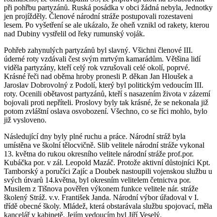
při pohřbu partyzánů. Ruská posádka v obci žádná nebyla, Jednotky
jen projížděly. Členové národní stráže postupovali rozestaveni
lesem. Po vyšetření se ale ukázalo, že oheň vznikl od rakety, kterou
nad Dubiny vystřelil od řeky rumunský voják.
Pohřeb zahynulých partyzánů byl slavný. Všichni členové III.
úderné roty vzdávali čest svým mrtvým kamarádům. Většina lidí
viděla partyzány, kteří celý rok vzrušovali celé okolí, poprvé.
Krásné řeči nad oběma hroby pronesli P. děkan Jan Hloušek a
Jaroslav Dobrovolný z Podolí, který byl politickým vedoucím III.
roty. Ocenili obětavost partyzánů, kteří s nasazením života v zázemí
bojovali proti nepříteli. Proslovy byly tak krásné, že se nekonala již
potom zvláštní oslava osvobození. Všechno, co se říci mohlo, bylo
již vysloveno.
Následující dny byly plné ruchu a práce. Národní stráž byla
umístěna ve školní tělocvičně. Slib velitele národní stráže vykonal
13. května do rukou okresního velitele národní stráže prof.por.
Kubáčka por. v zál. Leopold Mazáč. Protože aktivní důstojníci Kpt.
Tamborský a poručíci Zajíc a Doubek nastoupili vojenskou službu u
svých útvarů 14.května, byl okresním velitelem četnictva por.
Musilem z Tišnova pověřen výkonem funkce velitele nár. stráže
školený Stráž. v.v. František Janda. Národní výbor úřadoval v I.
třídě obecné školy. Mládež, která obstarávala službu spojovací, měla
kancelář v kabinetě. Jejím vedoucím byl Jiří Veselý.