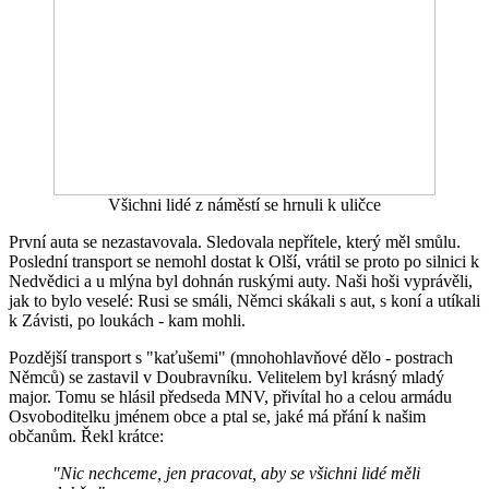
Všichni lidé z náměstí se hrnuli k uličce
První auta se nezastavovala. Sledovala nepřítele, který měl smůlu.
Poslední transport se nemohl dostat k Olší, vrátil se proto po silnici k
Nedvědici a u mlýna byl dohnán ruskými auty. Naši hoši vyprávěli,
jak to bylo veselé: Rusi se smáli, Němci skákali s aut, s koní a utíkali
k Závisti, po loukách - kam mohli.
Pozdější transport s "kaťušemi" (mnohohlavňové dělo - postrach
Němců) se zastavil v Doubravníku. Velitelem byl krásný mladý
major. Tomu se hlásil předseda MNV, přivítal ho a celou armádu
Osvoboditelku jménem obce a ptal se, jaké má přání k našim
občanům. Řekl krátce:
"Nic nechceme, jen pracovat, aby se všichni lidé měli