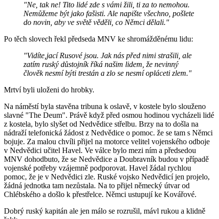
"Ne, tak ne! Tito lidé zde s vámi žili, ti za to nemohou.
Nemůžeme být jako fašisti. Ale napište všechno, pošlete
do novin, aby ve světě věděli, co Němci dělali."
Po těch slovech řekl předseda MNV ke shromážděnému lidu:
"Vidíte,jací Rusové jsou. Jak nás před nimi strašili, ale
zatím ruský důstojník říká našim lidem, že nevinný
člověk nesmí býti trestán a zlo se nesmí opláceti zlem."
Mrtví byli uloženi do hrobky.
Na náměstí byla stavěna tribuna k oslavě, v kostele bylo slouženo
slavné "The Deum". Právě když před osmou hodinou vycházeli lidé
z kostela, bylo slyšet od Nedvědice střelbu. Brzy na to došla na
nádraží telefonická žádost z Nedvědice o pomoc. že se tam s Němci
bojuje. Za malou chvíli přijel na motorce velitel vojenského odboje
v Nedvědici učitel Havel. Ve válce bylo mezi ním a předsedou
MNV dohodbuto, že se Nedvědice a Doubravník budou v případě
vojenské potřeby vzájemně podporovat. Havel žádal rychlou
pomoc, že je v Nedvědici zle. Ruské vojsko Nedvědicí jen projelo,
žádná jednotka tam nezůstala. Na to přijel německý útvar od
Chlébského a došlo k přestřelce. Němci ustupují ke Kovářové.
Dobrý ruský kapitán ale jen málo se rozrušil, mávl rukou a klidně