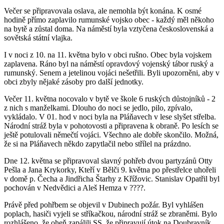
Večer se připravovala oslava, ale nemohla být konána. K osmé
hodině přímo zaplavilo rumunské vojsko obec - každý měl někoho
na bytě a zůstal doma. Na náměstí byla vztyčena československá a
sovětská státní vlajka.
I v noci z 10. na 11. května bylo v obci rušno. Obec byla vojskem
zaplavena. Ráno byl na náměstí opravdový vojenský tábor ruský a
rumunský. Senem a jetelinou vojáci nešetřili. Byli upozorněni, aby v
obci zbyly nějaké zásoby pro další jednotky.
Večer 11. května nocovalo v bytě ve škole 6 ruských důstojníků - 2
z nich s manželkami. Dlouho do noci se jedlo, pilo, zpívalo,
vykládalo. V 01. hod v noci byla na Pláňavech v lese slyšet střelba.
Národní stráž byla v pohotovosti a připravena k obraně. Po lesích se
ještě potulovali němečtí vojáci. Všechno ale dobře skončilo. Možná,
že si na Pláňavech někdo zapytlačil nebo střílel na prázdno.
Dne 12. května se připravoval slavný pohřeb dvou partyzánů Otty
Pešla a Jana Krykorky, Kteří v Bělči 9. května po přestřelce uhořeli
v domě p. Čecha a Jindřicha Štarhy z Křížovic. Stanislav Opatřil byl
pochován v Nedvědici a Aleš Hemza v ????.
Právě před pohřbem se objevil v Dubinech požár. Byl vyhlášen
poplach, hasiči vyjeli se stříkačkou, národní stráž se zbraněmi. Bylo
rozhlášeno, že oheň zapálili SS, že připravují útok na Doubravník