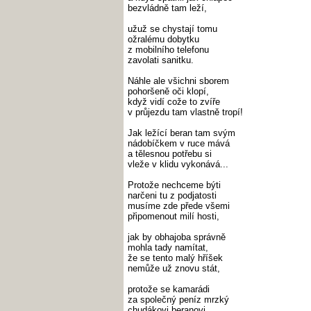
bezvládně tam leží,
užuž se chystají tomu
ožralému dobytku
z mobilního telefonu
zavolati sanitku.
Náhle ale všichni sborem
pohoršeně oči klopí,
když vidí cože to zvíře
v průjezdu tam vlastně tropí!
Jak ležící beran tam svým
nádobíčkem v ruce mává
a tělesnou potřebu si
vleže v klidu vykonává...
Protože nechceme býti
narčeni tu z podjatosti
musíme zde přede všemi
připomenout milí hosti,
jak by obhajoba správně
mohla tady namítat,
že se tento malý hříšek
nemůže už znovu stát,
protože se kamarádi
za společný peníz mrzký
chudákovi beranovi