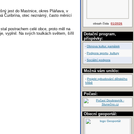
šný jest do Mastnice, okres Pláňava, v
ná Čuribrína, otec neznámý, často měnící
obsah čísla
01/2026
stal postrachem celé obce, proto měl na
e, vyplnil. Na svých toulkách světem, šířil
Dotační program,
příspěvky:
-
Obnova kultur. památek
-
Podpora sportu, kultury
-
Sociální podpora
Možná vám uniklo:
-
Projekt vybudování dětského
hřiště
Počasí:
Obecní geoportál: