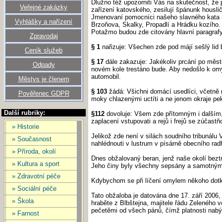
Dlužno též upozorniti Vás na skutečnost, že 
Veřejné zakázky
zařízení katovského, zesilují špánunk housli
Jmenovaní pomocníci našeho slavného kata m
Vyhlášky a nařízení
Brzoňova, Skalky, Propadlí a Hrádku kozího.
Potažmo budou zde citovány hlavní paragraf
Zpravodaj
§ 1
nařizuje: Všechen zde pod májí sešlý lid 
Ceník služeb
§ 17
dále zakazuje: Jakékoliv prcání po měst
Odpady
novém kole trestáno bude. Aby nedošlo k omyl
automobil.
Městys je členem
§ 103
žádá: Všichni domácí usedlíci, včetně n
Pověřenec GDPR
moky chlazenými uctíti a ne jenom okraje peká
Další rubriky:
§112
dovoluje: Všem zde přítomným i dalším,
zaplacení vstupovati a rejů i frejů se zúčast
» Historie
Jelikož zde není v silách soudního tribunál
» Současnost
nahlédnouti v lustrum v písárně obecního ra
» Příroda, okolí
Dnes obžalovaný beran, jenž naše okolí bezt
» Kultura a sport
Jeho činy byly všechny sepsány a samotným
» Zdravotní péče
Kdybychom se při líčení omylem někoho dotkn
» Sociální péče
Tato obžaloba je datována dne 17. září 2006
» Škola
hraběte z Blbštejna, majitele řádu Zeleného 
pečetěmi od všech pánů, čímž platnosti nabý
» Farnost