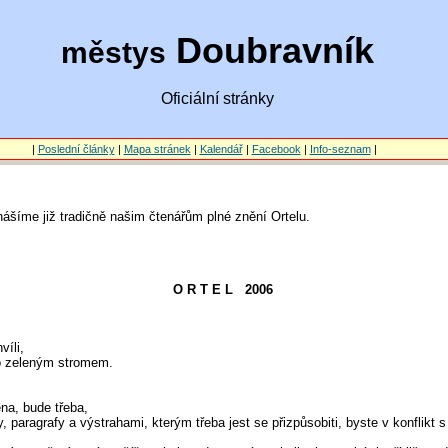
Doubravník
městys
Oficiální stránky
|
Poslední články
|
Mapa stránek
|
Kalendář
|
Facebook
|
Info-seznam
|
ášíme již tradičně našim čtenářům plné znění Ortelu.
O R T E L 2006
víli,
o zeleným stromem.
na, bude třeba,
 paragrafy a výstrahami, kterým třeba jest se přizpůsobiti, byste v konflikt s