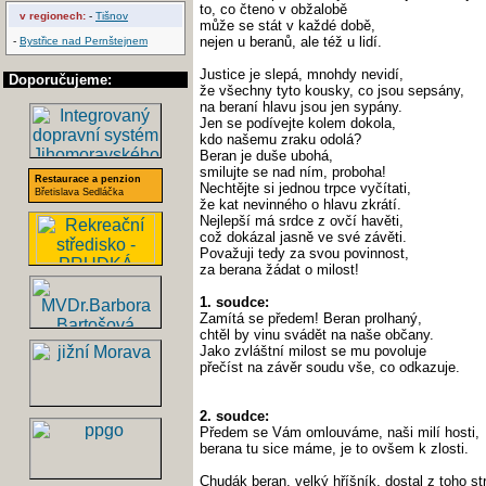
to, co čteno v obžalobě
v regionech:
-
Tišnov
může se stát v každé době,
nejen u beranů, ale též u lidí.
-
Bystřice nad Pernštejnem
Justice je slepá, mnohdy nevidí,
Doporučujeme:
že všechny tyto kousky, co jsou sepsány,
na beraní hlavu jsou jen sypány.
Jen se podívejte kolem dokola,
kdo našemu zraku odolá?
Beran je duše ubohá,
smilujte se nad ním, proboha!
Restaurace a penzion
Nechtějte si jednou trpce vyčítati,
Břetislava Sedláčka
že kat nevinného o hlavu zkrátí.
Nejlepší má srdce z ovčí havěti,
což dokázal jasně ve své závěti.
Považuji tedy za svou povinnost,
za berana žádat o milost!
1. soudce:
Zamítá se předem! Beran prolhaný,
chtěl by vinu svádět na naše občany.
Jako zvláštní milost se mu povoluje
přečíst na závěr soudu vše, co odkazuje.
2. soudce:
Předem se Vám omlouváme, naši milí hosti,
berana tu sice máme, je to ovšem k zlosti.
Chudák beran, velký hříšník, dostal z toho st