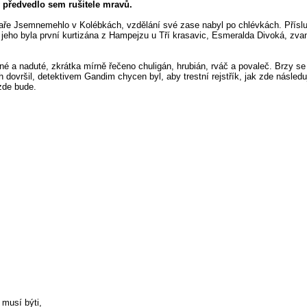
 předvedlo sem rušitele mravů.
aře Jsemnemehlo v Kolébkách, vzdělání své zase nabyl po chlévkách. Příslu
jeho byla první kurtizána z Hampejzu u Tří krasavic, Esmeralda Divoká, zva
 a naduté, zkrátka mírně řečeno chuligán, hrubián, rváč a povaleč. Brzy se 
ovršil, detektivem Gandim chycen byl, aby trestní rejstřík, jak zde následuj
 zde bude.
 musí býti,