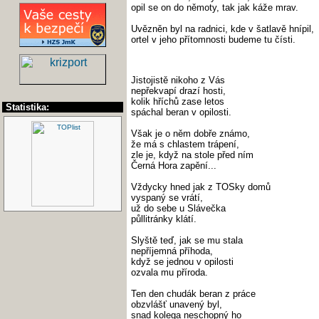
opil se on do němoty, tak jak káže mrav.
Uvězněn byl na radnici, kde v šatlavě hnípil,
ortel v jeho přítomnosti budeme tu čísti.
Jistojistě nikoho z Vás
nepřekvapí drazí hosti,
kolik hříchů zase letos
Statistika:
spáchal beran v opilosti.
Však je o něm dobře známo,
že má s chlastem trápení,
zle je, když na stole před ním
Černá Hora zapění...
Vždycky hned jak z TOSky domů
vyspaný se vrátí,
už do sebe u Slávečka
půllitránky klátí.
Slyště teď, jak se mu stala
nepříjemná příhoda,
když se jednou v opilosti
ozvala mu příroda.
Ten den chudák beran z práce
obzvlášť unavený byl,
snad kolega neschopný ho