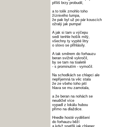
příliš brzy probudil,
a to tolik zmohlo toho
žíznivého lumpa,
že pak byl už po pár kouscích
ožralý jak pumpa!
A jak si tam u výčepu
sedí tenhle hošík milý,
všechny ty vypité litry
o slovo se přihlásily.
A tak směrem do forhauzu
beran svižně vykročil,
by se tam na toaletě
- s prominutím - vymočil.
Na schodkách se chlapci ale
nepříjemná ta věc stala
že ze všeho toho pití
hlava se mu zamotala,
a že beran na nohách se
neudržel více
vypadl z lokálu hubou
přímo na dlaždice.
Hnedle hosté vyděšení
do forhauzu běží
a když spatřili jak chlapec