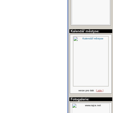
Kalendář městyse:
verze pro tisk
[ zde ]
Fotogalerie: