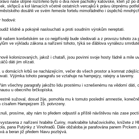
právo naše útrpné rozšířeno bylo o dva nové pacholky katovské, kteří již po 
ček, skřipců a kol lámacích včetně ostatních vercajků k právu útrpnému potř
ěstského dosáhli ve svém řemesle fortelu mimořádného i úspěchů mnohých 
y hodové:
budiž klidně a pokojně naslouchati a proti soudním výrokům nereptati.
ě našem konšelském se co nejpřísněji bude sledovati a z provozu tohoto za 
ům ve výkladu zákona a nařízení tohoto, týká se ďáblova vynálezu smrdutého
ově kolonizovaných, jakož i chataři, jsou povinni svoje hosty řádně a mile uví
čů dáti jim olízati.
 u domácích krbů se nacházejícím, večer do všech prostor a komnat zdejší
ňovati. Výjimka tohoto paragrafu se vztahuje na hampejzy, ratejny a taverny.
u Vám všechny paragrafy jakožto lidu prostému i vznešenému na vědomí dáti, 
dhausu u obecního brčkopíska.
restně sužoval, dosud žije, pomohla mu k tomuto poslední amnestie, konečně 
 císařem Hampejzem 15. potvrzeny.
uli, prosíme, aby nám to předem odpustil a příště návštěvou nás zase poctil
, vystavena z nařízení hraběte Čuriny, markraběte luhačovického, knížete z
vola, pana Putýnky z Vinohradů. Dále obžaloba je parafována panem Prckem z 
vá a beran již předem hlavu pozbývá.