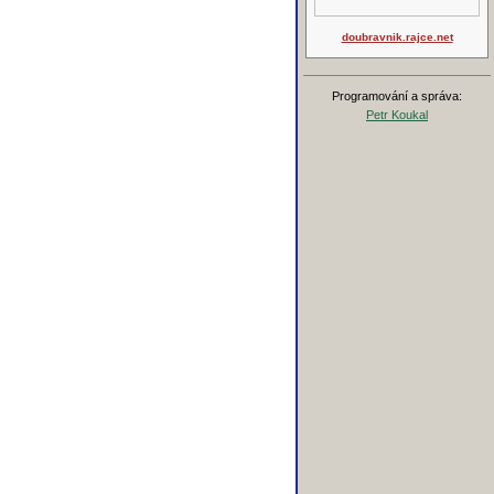
doubravnik.rajce.net
Programování a správa:
Petr Koukal