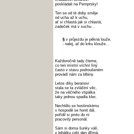
poskládali na Pemprsky!
Ten se od té doby směje
od ucha až k uchu,
ať si chlastá jak si chlastá,
zadeček má v suchu...
§
v průjezdu je pěkná louže,
- nalej, ať do krku klouže...
Každoročně tady čteme,
co ten místní vrchní líný
často v stavu podroušeném
provádí nám za blbiny.
Letos díky beranovi
stala se ta zvláštní věc,
že na věčného vtipálka
taky jednou spadla klec.
Nechtělo se hostinskému
v hospodě se honit dál,
pořídil si proto do ní
pracovitý personál.
Sám si doma šunky válí,
v lehátku celý den dřímá,