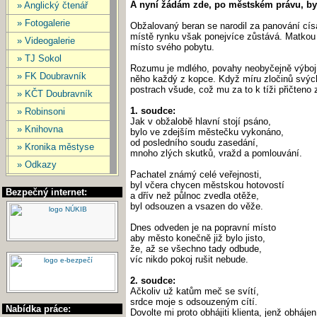
A nyní žádám zde, po městském právu, by
» Anglický čtenář
» Fotogalerie
Obžalovaný beran se narodil za panování cís
místě rynku však ponejvíce zůstává. Matkou 
» Videogalerie
místo svého pobytu.
» TJ Sokol
Rozumu je mdlého, povahy neobyčejně výbojné
» FK Doubravník
něho každý z kopce. Když míru zločinů svých d
postrach všude, což mu za to k tíži přičteno
» KČT Doubravník
1. soudce:
» Robinsoni
Jak v obžalobě hlavní stojí psáno,
» Knihovna
bylo ve zdejším městečku vykonáno,
od posledního soudu zasedání,
» Kronika městyse
mnoho zlých skutků, vražd a pomlouvání.
» Odkazy
Pachatel známý celé veřejnosti,
byl včera chycen městskou hotovostí
Bezpečný internet:
a dřív než půlnoc zvedla otěže,
byl odsouzen a vsazen do věže.
Dnes odveden je na popravní místo
aby město konečně již bylo jisto,
že, až se všechno tady odbude,
víc nikdo pokoj rušit nebude.
2. soudce:
Ačkoliv už katům meč se svítí,
srdce moje s odsouzeným cítí.
Nabídka práce:
Dovolte mi proto obhájiti klienta, jenž obhájen