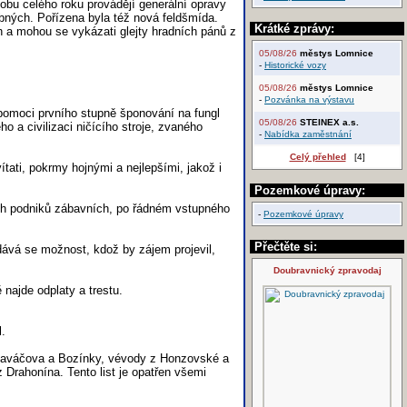
dobu celého roku provádějí generální opravy
ebných. Pořízena byla též nová feldšmída.
Krátké zprávy:
a mohou se vykázati glejty hradních pánů z
05/08/26
městys Lomnice
-
Historické vozy
05/08/26
městys Lomnice
-
Pozvánka na výstavu
pomoci prvního stupně šponování na fungl
05/08/26
STEINEX a.s.
 a civilizaci ničícího stroje, zvaného
-
Nabídka zaměstnání
Celý přehled
[4]
tati, pokrmy hojnými a nejlepšími, jakož i
Pozemkové úpravy:
ch podniků zábavních, po řádném vstupného
-
Pozemkové úpravy
Přečtěte si:
dává se možnost, kdož by zájem projevil,
Doubravnický zpravodaj
najde odplaty a trestu.
.
 Hlaváčova a Bozínky, vévody z Honzovské a
Drahonína. Tento list je opatřen všemi