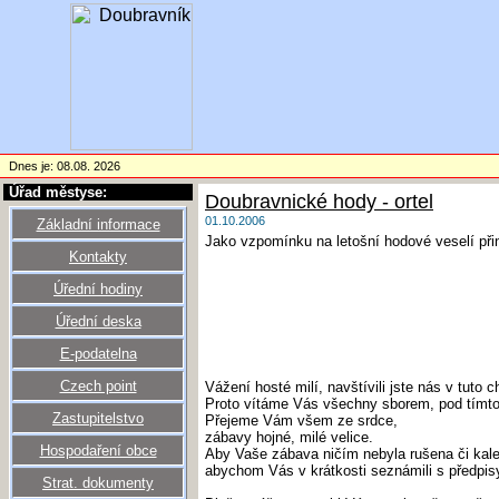
Dnes je: 08.08. 2026
Úřad městyse:
Doubravnické hody - ortel
01.10.2006
Základní informace
Jako vzpomínku na letošní hodové veselí přin
Kontakty
Úřední hodiny
Úřední deska
E-podatelna
Czech point
Vážení hosté milí, navštívili jste nás v tuto ch
Proto vítáme Vás všechny sborem, pod tímt
Zastupitelstvo
Přejeme Vám všem ze srdce,
zábavy hojné, milé velice.
Hospodaření obce
Aby Vaše zábava ničím nebyla rušena či kale
abychom Vás v krátkosti seznámili s předpisy,
Strat. dokumenty