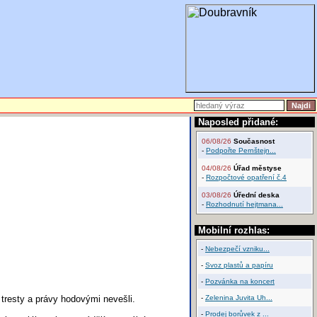
Naposled přidané:
06/08/26
Současnost
-
Podpořte Pernštejn...
04/08/26
Úřad městyse
-
Rozpočtové opatření č.4
03/08/26
Úřední deska
-
Rozhodnutí hejtmana...
Mobilní rozhlas:
-
Nebezpečí vzniku...
-
Svoz plastů a papíru
-
Pozvánka na koncert
 tresty a právy hodovými nevešli.
-
Zelenina Juvita Uh...
-
Prodej borůvek z ...