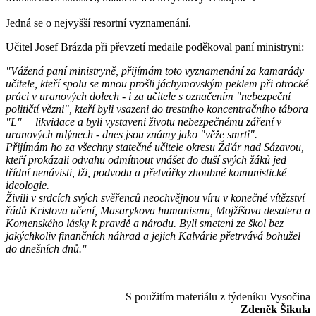
Jedná se o nejvyšší resortní vyznamenání.
Učitel Josef Brázda při převzetí medaile poděkoval paní ministryni:
"Vážená paní ministryně, přijímám toto vyznamenání za kamarády
učitele, kteří spolu se mnou prošli jáchymovským peklem při otrocké
práci v uranových dolech - i za učitele s označením "nebezpeční
političtí vězni", kteří byli vsazeni do trestního koncentračního tábora
"L" = likvidace a byli vystaveni životu nebezpečnému záření v
uranových mlýnech - dnes jsou známy jako "věže smrti".
Přijímám ho za všechny statečné učitele okresu Žďár nad Sázavou,
kteří prokázali odvahu odmítnout vnášet do duší svých žáků jed
třídní nenávisti, lži, podvodu a přetvářky zhoubné komunistické
ideologie.
Živili v srdcích svých svěřenců neochvějnou víru v konečné vítězství
řádů Kristova učení, Masarykova humanismu, Mojžíšova desatera a
Komenského lásky k pravdě a národu. Byli smeteni ze škol bez
jakýchkoliv finančních náhrad a jejich Kalvárie přetrvává bohužel
do dnešních dnů."
S použitím materiálu z týdeníku Vysočina
Zdeněk Šikula