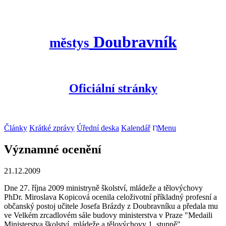
Doubravník
městys
Oficiální stránky
Články
Krátké zprávy
Úřední deska
Kalendář
Menu
Významné ocenění
21.12.2009
Dne 27. října 2009 ministryně školství, mládeže a tělovýchovy
PhDr. Miroslava Kopicová ocenila celoživotní příkladný profesní a
občanský postoj učitele Josefa Brázdy z Doubravníku a předala mu
ve Velkém zrcadlovém sále budovy ministerstva v Praze "Medaili
Ministerstva školství, mládeže a tělovýchovy 1. stupně".