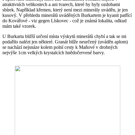
atraktivních velikostech a ani tvarech, které by byly ozdobami
sbírek. Například křemen, který není mezi minerály uváděn, je jen
kusový. V přehledu minerálů uváděných Burkartem je kyanit patřící
do Kovářové - viz gegen Lískovec - což je známá lokalita, odkud
mám také vzorek.
U Burkarta bližší určení místa výskytů minerálů chybí a tak se mi
podařilo nalézt jen některé. Granát blíže neurčený (uváděn aplom)
se nachází nejsnáze kolem polní cesty k Maňové v drobných
nejvýše 1cm velkých krystalcích hnědočervené barvy.