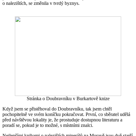
o nalezištích, se změnila v tvrdý byznys.
Stránka o Doubravníku v Burkartově knize
Když jsem se přistěhoval do Doubravníku, tak jsem chtěl
pochopitelně ve svém koníčku pokračovat. První, co sběratel udělá
před návštěvou lokality je, že prostuduje dostupnou literaturu a
poradí se, pokud je to možné, s místními znalci.
Nejlepšími knihami o nalezištích minerálů na Moravě jsou dvě starší