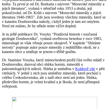
knihy. Ta první je od Dr. Burkarta s názvem "Moravské minerály a
jejich literatura", vydaná v němčině roku 1953 a druhá, její
pokračování, od Dr. Krůti s názvem "Moravské minerály a jejich
literatura 1940-1965". Zde jsou uvedeny všechny minerály, které se
v katastru Doubravníka nalezly, i když jeden je tam asi omylem.
Není mi známo, že by někdo tento výčet doplnil.
Je tu ještě publikace Dr. Vosyky "Pradávná historie i současná
geologie Doubravníku", vydaná osvětovou besedou v roce 1983,
mineralogii se však věnuje pouze okrajově. V kapitole "Sbíráme
nerosty" popisuje autor pouze minerály z nejbližšího okolí, ne z
katastru obce a zmiňuje se jenom o těžbě grafitu.
Dr. Stanislav Vosyka, který mimochodem prožil část svého mládí v
Doubravníku, daroval obci sbírku hornin, minerálů a
paleontologických nálezů. Sbírka je umístěna v
Koldově vile
v pěti
vitrínách. V jedné z nich jsou umístěny minerály, které pochází z
celého Československa, ale z naší obce není ani jeden. Sbírka,
především hornin, je velmi kvalitní a je škoda, že není přístupná
veřejnosti.