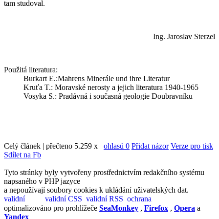
tam studoval.
Ing. Jaroslav Sterzel
Použitá literatura:
Burkart E.:Mahrens Minerále und ihre Literatur
Kruťa T.: Moravské nerosty a jejich literatura 1940-1965
Vosyka S.: Pradávná i současná geologie Doubravníku
Celý článek | přečteno 5.259 x
ohlasů 0
Přidat názor
Verze pro tisk
Sdílet na Fb
Tyto stránky byly vytvořeny prostřednictvím redakčního systému
napsaného v PHP jazyce
a nepoužívají soubory cookies k ukládání uživatelských dat.
optimalizováno pro prohlížeče
SeaMonkey
,
Firefox
,
Opera
a
Yandex