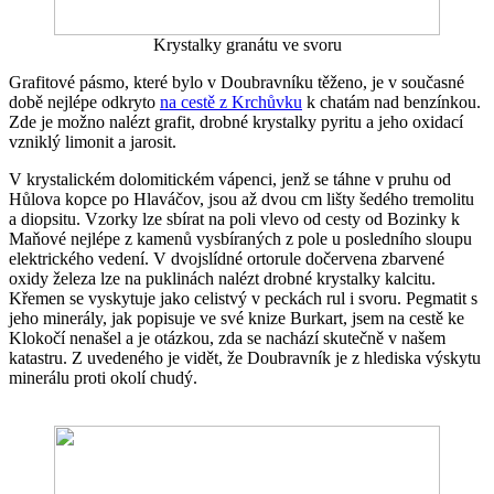
Krystalky granátu ve svoru
Grafitové pásmo, které bylo v Doubravníku těženo, je v současné
době nejlépe odkryto
na cestě z Krchůvku
k chatám nad benzínkou.
Zde je možno nalézt grafit, drobné krystalky pyritu a jeho oxidací
vzniklý limonit a jarosit.
V krystalickém dolomitickém vápenci, jenž se táhne v pruhu od
Hůlova kopce po Hlaváčov, jsou až dvou cm lišty šedého tremolitu
a diopsitu. Vzorky lze sbírat na poli vlevo od cesty od Bozinky k
Maňové nejlépe z kamenů vysbíraných z pole u posledního sloupu
elektrického vedení. V dvojslídné ortorule dočervena zbarvené
oxidy železa lze na puklinách nalézt drobné krystalky kalcitu.
Křemen se vyskytuje jako celistvý v peckách rul i svoru. Pegmatit s
jeho minerály, jak popisuje ve své knize Burkart, jsem na cestě ke
Klokočí nenašel a je otázkou, zda se nachází skutečně v našem
katastru. Z uvedeného je vidět, že Doubravník je z hlediska výskytu
minerálu proti okolí chudý.