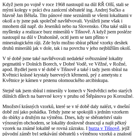
Když jsem po vojně v roce 1968 nastoupil na důl RŘ Olší, stali se
mými kolegy v práci dva zanícení sběratelé ing. Andrej Sučko a
hlavně Jan Běluša. Tito pánové mne seznámili se všemi lokalitami v
okolí a ty jsme pak společně navštěvovali. Vyráželi jsme však i
mnohem dál např. do Jeseníků nebo na Slovensko. Oba také stáli u
myšlenky a realizace burz minerálů v Tišnově. A když jsem posléze
nastoupil na důl v Drahoníně, ocitl jsem se tam přímo v
mineralogickém ráji. Zde bylo možno sbírat pěkné vzorky desítek
druhů minerálů jak v dole, tak i na povrchu v jeho nejbližším okolí.
V té době jsme také navštěvovali nedaleké světoznámé lokality
pegmatitů v Dolních Borech, v Dobré Vodě, ve Věžné, v Rožné,
apod. Bydlel jsem v té době v Tišnově a také i tady jsem sbíral na
Květnici krásné krystaly barevných křemenů, prý z ametystu z
Květnice je kámen v prstenu olomouckého arcibiskupa.
Stejně tak jsem sbíral i minerály v lomech v Nedvědici nebo starých
důlních dílech na barevné kovy v pruhu od Štěpánova po Koroužné.
Množství krásných vzorků, které se v té době daly nalézt, v dnešní
době zní jako pohádka. Tehdy jsme se spokojili s jedním vzorkem
do sbírky a druhým na výměnu. Dnes, kdy se sběratelství stalo
výnosným obchodem, se lokality doslovně drancují a najít pěkný
vzorek na známé lokalitě se rovná zázraku. I
burza v Tišnově
, jejíž
původní záměr byl setkávání sběratelů s výměnou vzorků a znalostí