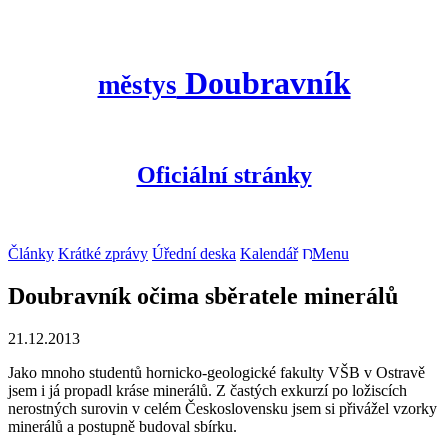
Doubravník
městys
Oficiální stránky
Články
Krátké zprávy
Úřední deska
Kalendář
Menu
Doubravník očima sběratele minerálů
21.12.2013
Jako mnoho studentů hornicko-geologické fakulty VŠB v Ostravě
jsem i já propadl kráse minerálů. Z častých exkurzí po ložiscích
nerostných surovin v celém Československu jsem si přivážel vzorky
minerálů a postupně budoval sbírku.