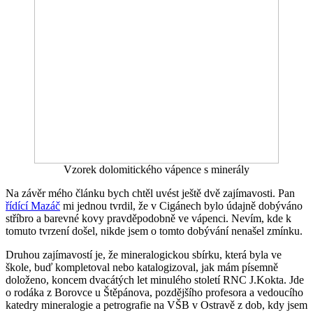
Vzorek dolomitického vápence s minerály
Na závěr mého článku bych chtěl uvést ještě dvě zajímavosti. Pan
řídící Mazáč
mi jednou tvrdil, že v Cigánech bylo údajně dobýváno
stříbro a barevné kovy pravděpodobně ve vápenci. Nevím, kde k
tomuto tvrzení došel, nikde jsem o tomto dobývání nenašel zmínku.
Druhou zajímavostí je, že mineralogickou sbírku, která byla ve
škole, buď kompletoval nebo katalogizoval, jak mám písemně
doloženo, koncem dvacátých let minulého století RNC J.Kokta. Jde
o rodáka z Borovce u Štěpánova, pozdějšího profesora a vedoucího
katedry mineralogie a petrografie na VŠB v Ostravě z dob, kdy jsem