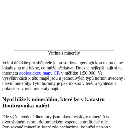
Vitrína s minerály
Velmi důležité pro sběratele je prostudovat geologickou mapu dané
lokality, ta mu řekne, co může očekávat. Dnes je nejlepší najít si na
internetu
geologickou mapu ČR
v měřítku 1:50 000. Ve
vysvětlivkách k této mapě jsou u jednotlivých typů hornin uvedeny i
hlavní minerály. Tyto horniny je pak možno v terénu vyhledat a
pokusit se v nich minerály najít.
Nyní blíže k minerálům, které lze v katastru
Doubravníka nalézt.
Dle výše uvedené literatury jsou hlavní výskyty minerálů ve
dvouslídném svoru, dolomitickém vápenci a grafitické rule.
Popisované minerály, které zde nacházíme, bohužel nejsou v