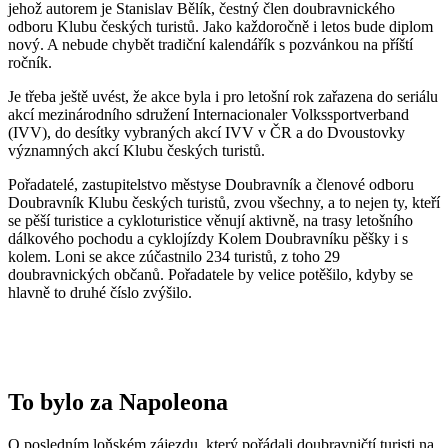
jehož autorem je Stanislav Bělík, čestný člen doubravnického
odboru Klubu českých turistů. Jako každoročně i letos bude diplom
nový. A nebude chybět tradiční kalendářík s pozvánkou na příští
ročník.
Je třeba ještě uvést, že akce byla i pro letošní rok zařazena do seriálu
akcí mezinárodního sdružení Internacionaler Volkssportverband
(IVV), do desítky vybraných akcí IVV v ČR a do Dvoustovky
významných akcí Klubu českých turistů.
Pořadatelé, zastupitelstvo městyse Doubravník a členové odboru
Doubravník Klubu českých turistů, zvou všechny, a to nejen ty, kteří
se pěší turistice a cykloturistice věnují aktivně, na trasy letošního
dálkového pochodu a cyklojízdy Kolem Doubravníku pěšky i s
kolem. Loni se akce zúčastnilo 234 turistů, z toho 29
doubravnických občanů. Pořadatele by velice potěšilo, kdyby se
hlavně to druhé číslo zvýšilo.
To bylo za Napoleona
O posledním loňském zájezdu, který pořádali doubravničtí turisti na