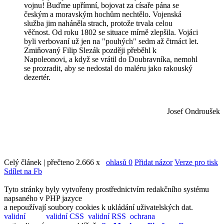
vojnu! Buďme upřímní, bojovat za císaře pána se
českým a moravským hochům nechtělo. Vojenská
služba jim naháněla strach, protože trvala celou
věčnost. Od roku 1802 se situace mírně zlepšila. Vojáci
byli verbovaní už jen na "pouhých" sedm až čtrnáct let.
Zmiňovaný Filip Slezák později přeběhl k
Napoleonovi, a když se vrátil do Doubravníka, nemohl
se prozradit, aby se nedostal do maléru jako rakouský
dezertér.
Josef Ondroušek
Celý článek | přečteno 2.666 x
ohlasů 0
Přidat názor
Verze pro tisk
Sdílet na Fb
Tyto stránky byly vytvořeny prostřednictvím redakčního systému
napsaného v PHP jazyce
a nepoužívají soubory cookies k ukládání uživatelských dat.