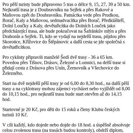
Pro pěší turisty bude připraveno 5 tras o délce 9, 15, 27, 39 a 50 km.
Nejkratší trasa je z Doubravníku na Sejřek a přes Rakové a
Maňovou zpět do Doubravníku. Patnáctka vede přes Prudkou,
Borač, Kaly a Maňovou, sedmadvacítka přes Borač, Předklášteří,
Dolní Loučky a Kaly, devětařicítka do Dolních Louček jako
předcházející trasa, ale bude pokračovat na Šafránkův mlýn a přes
Drahonín a Sejřek. Ti, kdo se vydají na nejdelší trasu, půjdou přes
Skorotice, Křížovice do Štěpánovic a další cesta se jde společná s
devětatřicítkou.
Pro cyklisty připravili manželé Šedí dvě trasy - 36 a 65 km.
Povedou přes Tišnov, Drásov, Železné a Lomnici, na delší trase si
přidají cestu z Drásova přes Unín, Žernovník a Všechovice do
Železného.
Start na dvě nejdelší pěší trasy je od 6,00 do 8,30 hod., na další pěší
trasy a na cyklotrasy mohou zájemci vycházet nebo vyjíždět od 8,00
do 10,15 hod., pro nejkratší trasu bude start otevřen až do 14,15
hod.
Startovné je 20 Kč, pro děti do 15 roků a členy Klubu českých
turistů 10 Kč.
V cíli každý, kdo dojede nebo dojde do 18 hod. a úspěšně absolvuje
celou zvolenou trasu (na trasách budou kontroly), obdrží diplom,