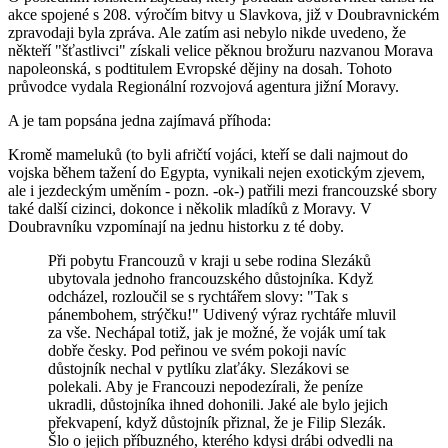
akce spojené s 208. výročím bitvy u Slavkova, již v Doubravnickém
zpravodaji byla zpráva. Ale zatím asi nebylo nikde uvedeno, že
někteří "šťastlivci" získali velice pěknou brožuru nazvanou Morava
napoleonská, s podtitulem Evropské dějiny na dosah. Tohoto
průvodce vydala Regionální rozvojová agentura jižní Moravy.
A je tam popsána jedna zajímavá příhoda:
Kromě mameluků (to byli afričtí vojáci, kteří se dali najmout do
vojska během tažení do Egypta, vynikali nejen exotickým zjevem,
ale i jezdeckým uměním - pozn. -ok-) patřili mezi francouzské sbory
také další cizinci, dokonce i několik mladíků z Moravy. V
Doubravníku vzpomínají na jednu historku z té doby.
Při pobytu Francouzů v kraji u sebe rodina Slezáků
ubytovala jednoho francouzského důstojníka. Když
odcházel, rozloučil se s rychtářem slovy: "Tak s
pánembohem, strýčku!" Udivený výraz rychtáře mluvil
za vše. Nechápal totiž, jak je možné, že voják umí tak
dobře česky. Pod peřinou ve svém pokoji navíc
důstojník nechal v pytlíku zlaťáky. Slezákovi se
polekali. Aby je Francouzi nepodezírali, že peníze
ukradli, důstojníka ihned dohonili. Jaké ale bylo jejich
překvapení, když důstojník přiznal, že je Filip Slezák.
Šlo o jejich příbuzného, kterého kdysi drábi odvedli na